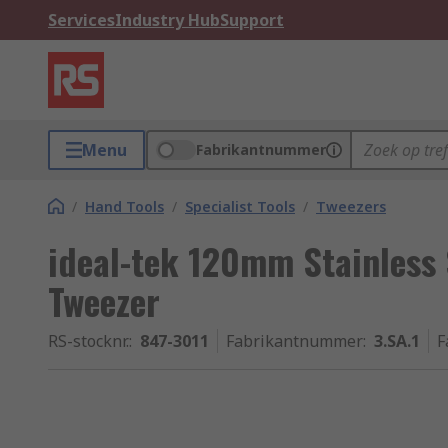
Services
Industry Hub
Support
Menu
Fabrikantnummer
/
Hand Tools
/
Specialist Tools
/
Tweezers
ideal-tek 120mm Stainless 
Tweezer
RS-stocknr.
:
847-3011
Fabrikantnummer
:
3.SA.1
F