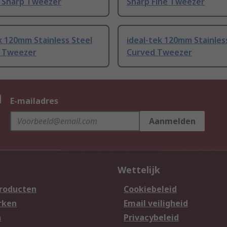
t Sharp Tweezer
Sharp Fine Tweezer
k 120mm Stainless Steel
ideal-tek 120mm Stainles
t Tweezer
Curved Tweezer
n
E-mailadres
Aanmelden
Wettelijk
producten
Cookiebeleid
rken
Email veiligheid
n
Privacybeleid