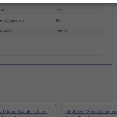
cid
Yes
ards/Approvals
No
l Width
10mm
k 110mm Stainless Steel
ideal-tek 120mm Stainles