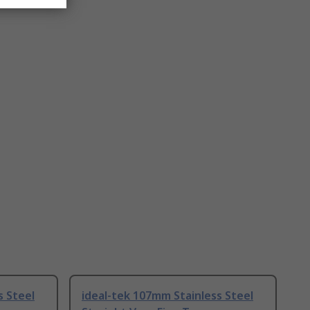
s Steel
ideal-tek 107mm Stainless Steel