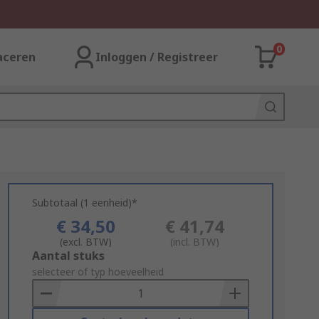
0
aceren
Inloggen / Registreer
Subtotaal (1 eenheid)*
€ 34,50
€ 41,74
(excl. BTW)
(incl. BTW)
Add
Aantal stuks
to
selecteer of typ hoeveelheid
Basket