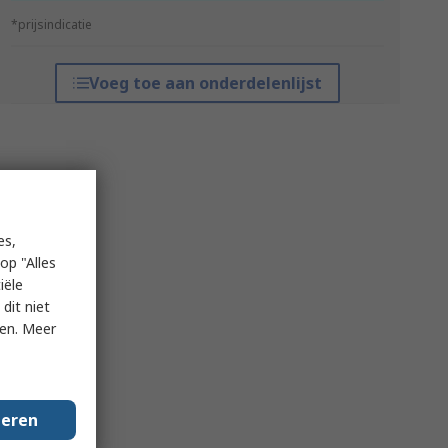
*prijsindicatie
Voeg toe aan onderdelenlijst
es,
op "Alles
iële
dit niet
ken. Meer
geren