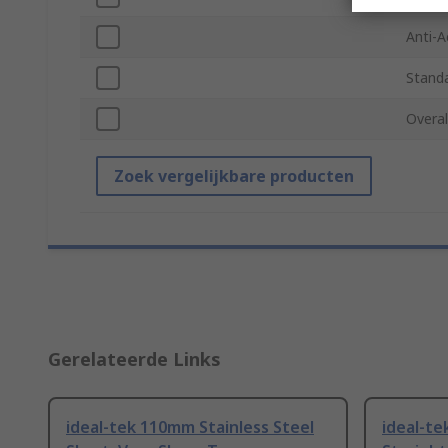
Anti-A
Stand
Overal
Zoek vergelijkbare producten
Gerelateerde Links
ideal-tek 110mm Stainless Steel
ideal-te