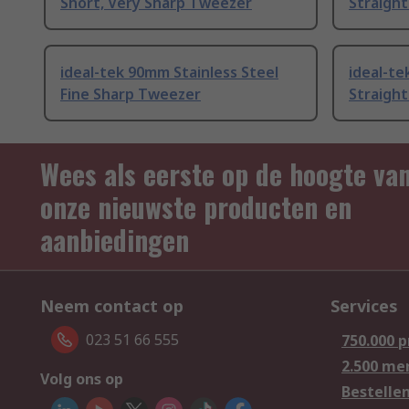
Short, Very Sharp Tweezer
Straigh
ideal-tek 90mm Stainless Steel
ideal-te
Fine Sharp Tweezer
Straigh
Wees als eerste op de hoogte va
onze nieuwste producten en
aanbiedingen
Neem contact op
Services
023 51 66 555
750.000 
2.500 me
Volg ons op
Bestelle