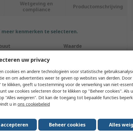
Wetgeving en
Productomschrijving
compliance
f meer kenmerken te selecteren.
ibuut
Waarde
ideal-tek
ecteren uw privacy
ct Type
Tweezer
n cookies en andere technologieën voor statistische gebruiksanalys
tie en om advertenties weer te geven op websites van derden. Door 
al
Stainless Steel
 te klikken, geeft u toestemming voor de verwerking van niet-essent
kunt uw cookies selecteren door te klikken op "Beheer cookies". Als u 
l Length
120mm
 u op "Alles weigeren". Dit kan de toegang tot bepaalde functies beper
vindt u in
ons cookiebeleid
 Type
Very Sharp
Magnetic
Yes
s accepteren
Beheer cookies
Alles wei
r of Pieces
1