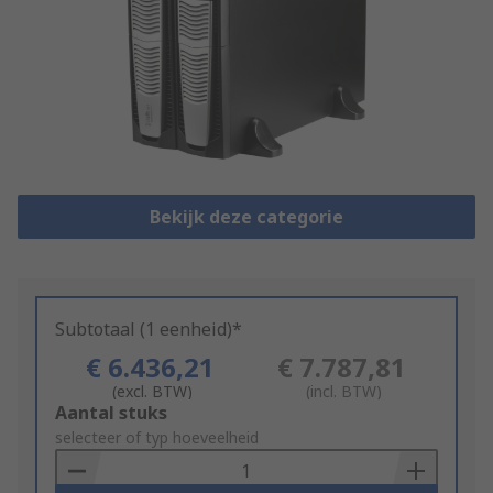
Bekijk deze categorie
Subtotaal (1 eenheid)*
€ 6.436,21
€ 7.787,81
(excl. BTW)
(incl. BTW)
Add
Aantal stuks
to
selecteer of typ hoeveelheid
Basket