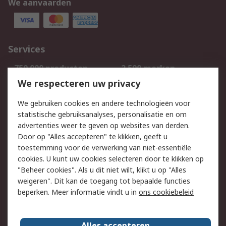
We aanvaarden
Services
750.000 producten
2.500 merken
Bestellen
Inkoopoplossingen
We respecteren uw privacy
Retouren
Technisch advies
We gebruiken cookies en andere technologieën voor
Track & Trace
statistische gebruiksanalyses, personalisatie en om
advertenties weer te geven op websites van derden.
Wettelijk
Door op "Alles accepteren" te klikken, geeft u
toestemming voor de verwerking van niet-essentiële
Cookiebeleid
Email veiligheid
cookies. U kunt uw cookies selecteren door te klikken op
Privacybeleid
Websitevoorwaarden
"Beheer cookies". Als u dit niet wilt, klikt u op "Alles
weigeren". Dit kan de toegang tot bepaalde functies
Algemene
beperken. Meer informatie vindt u in
ons cookiebeleid
verkoopvoorwaarden
Over RS
Alles accepteren