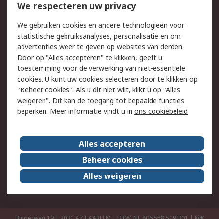
Bestellen
Inkoopoplossingen
We respecteren uw privacy
Retouren
Technisch advies
We gebruiken cookies en andere technologieën voor
Track & Trace
statistische gebruiksanalyses, personalisatie en om
advertenties weer te geven op websites van derden.
Wettelijk
Door op "Alles accepteren" te klikken, geeft u
toestemming voor de verwerking van niet-essentiële
Cookiebeleid
Email veiligheid
cookies. U kunt uw cookies selecteren door te klikken op
Privacybeleid
Websitevoorwaarden
"Beheer cookies". Als u dit niet wilt, klikt u op "Alles
weigeren". Dit kan de toegang tot bepaalde functies
Algemene
beperken. Meer informatie vindt u in
ons cookiebeleid
verkoopvoorwaarden
Over RS
Alles accepteren
RS Group
Over ons
Beheer cookies
RS wereldwijd
Werken bij RS
Alles weigeren
ESG
Bingerweg 19 | 2031 AZ HAARLEM | BTW: NL 806 558 519.B01 | KvK