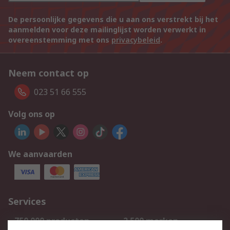
De persoonlijke gegevens die u aan ons verstrekt bij het
aanmelden voor deze mailinglijst worden verwerkt in
overeenstemming met ons
privacybeleid
.
Neem contact op
023 51 66 555
Volg ons op
We aanvaarden
Services
750.000 producten
2.500 merken