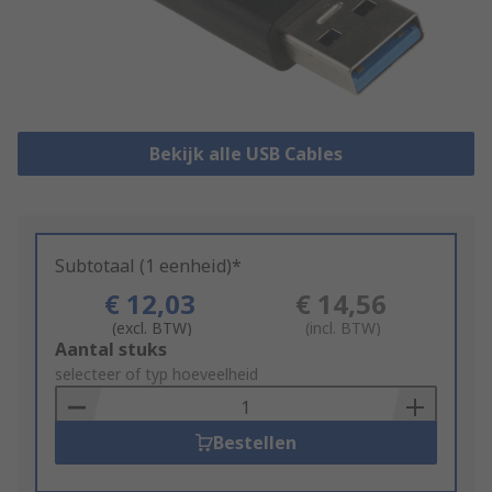
Bekijk alle USB Cables
Subtotaal (1 eenheid)*
€ 12,03
€ 14,56
(excl. BTW)
(incl. BTW)
Add
Aantal stuks
to
selecteer of typ hoeveelheid
Basket
Bestellen