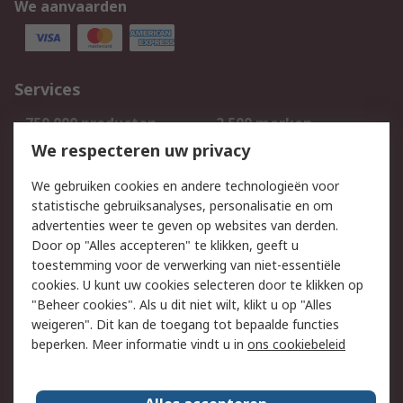
We aanvaarden
Services
750.000 producten
2.500 merken
Bestellen
Inkoopoplossingen
We respecteren uw privacy
Retouren
Technisch advies
We gebruiken cookies en andere technologieën voor
Track & Trace
statistische gebruiksanalyses, personalisatie en om
advertenties weer te geven op websites van derden.
Wettelijk
Door op "Alles accepteren" te klikken, geeft u
toestemming voor de verwerking van niet-essentiële
Cookiebeleid
Email veiligheid
cookies. U kunt uw cookies selecteren door te klikken op
Privacybeleid
Websitevoorwaarden
"Beheer cookies". Als u dit niet wilt, klikt u op "Alles
weigeren". Dit kan de toegang tot bepaalde functies
Algemene
beperken. Meer informatie vindt u in
ons cookiebeleid
verkoopvoorwaarden
Over RS