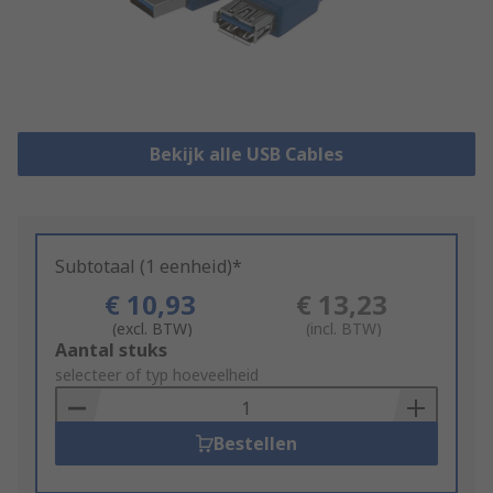
Bekijk alle USB Cables
Subtotaal (1 eenheid)*
€ 10,93
€ 13,23
(excl. BTW)
(incl. BTW)
Add
Aantal stuks
to
selecteer of typ hoeveelheid
Basket
Bestellen