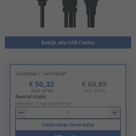
Bekijk alle USB Cables
Subtotaal (1 eenheid)*
€ 50,32
€ 60,89
(excl. BTW)
(incl. BTW)
Add
Aantal stuks
to
selecteer of typ hoeveelheid
Basket
Controleer leverdata