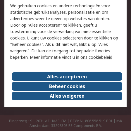
Retouren
Technisch advies
We gebruiken cookies en andere technologieën voor
Track & Trace
statistische gebruiksanalyses, personalisatie en om
advertenties weer te geven op websites van derden.
Wettelijk
Door op "Alles accepteren" te klikken, geeft u
toestemming voor de verwerking van niet-essentiële
Cookiebeleid
Email veiligheid
cookies. U kunt uw cookies selecteren door te klikken op
Privacybeleid
Websitevoorwaarden
"Beheer cookies". Als u dit niet wilt, klikt u op "Alles
weigeren". Dit kan de toegang tot bepaalde functies
Algemene
beperken. Meer informatie vindt u in
ons cookiebeleid
verkoopvoorwaarden
Over RS
Alles accepteren
RS Group
Over ons
Beheer cookies
RS wereldwijd
Werken bij RS
Alles weigeren
ESG
Bingerweg 19 | 2031 AZ HAARLEM | BTW: NL 806 558 519.B01 | KvK
Amsterdam: 33298393
RS Components B.V.