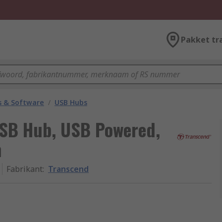
Pakket tr
 & Software
/
USB Hubs
USB Hub, USB Powered,
m
Fabrikant
:
Transcend