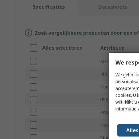
Specificaties
Datasheets
Zoek vergelijkbare producten door een o
Alles selecteren
Attribuut
Merk
We resp
Product Type
We gebruike
personalisa
Number of USB Po
accepteren"
cookies. U 
USB Specification
wilt, klikt
informatie 
Power Source
Network Connecti
Alle
Standards/Approva