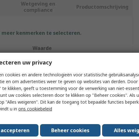
Wetgeving en
Productomschrijving
compliance
f meer kenmerken te selecteren.
Waarde
Transcend
ecteren uw privacy
USB Hub
n cookies en andere technologieën voor statistische gebruiksanalys
tie en om advertenties weer te geven op websites van derden. Door 
rts
4
 te klikken, geeft u toestemming voor de verwerking van niet-essent
kunt uw cookies selecteren door te klikken op "Beheer cookies". Als u 
USB 3.1
 u op "Alles weigeren". Dit kan de toegang tot bepaalde functies beper
vindt u in
ons cookiebeleid
USB
on Type
USB
s accepteren
Beheer cookies
Alles wei
ls
CE, FCC, RCM, UKCA, BSMI, KC, EAC