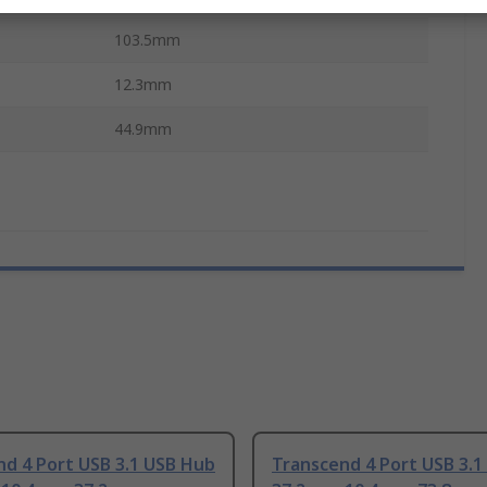
103.5mm
12.3mm
44.9mm
d 4 Port USB 3.1 USB Hub
Transcend 4 Port USB 3.1