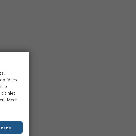
es,
op "Alles
iële
dit niet
ken. Meer
geren