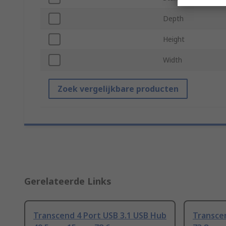
Depth
Height
Width
Zoek vergelijkbare producten
Gerelateerde Links
Transcend 4 Port USB 3.1 USB Hub
Transcen