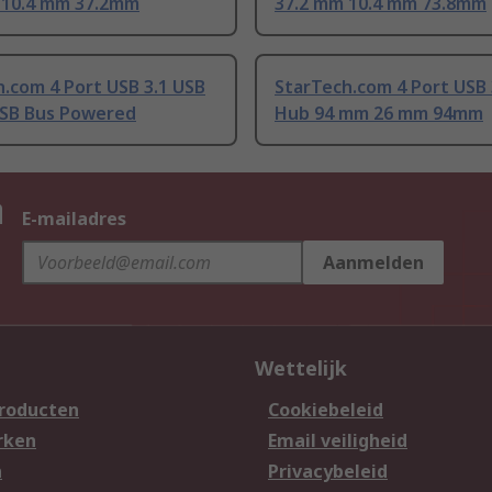
 10.4 mm 37.2mm
37.2 mm 10.4 mm 73.8mm
.com 4 Port USB 3.1 USB
StarTech.com 4 Port USB 
USB Bus Powered
Hub 94 mm 26 mm 94mm
n
E-mailadres
Aanmelden
Wettelijk
producten
Cookiebeleid
rken
Email veiligheid
n
Privacybeleid