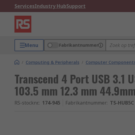
Services
Industry Hub
Support
Menu
Fabrikantnummer
/
Computing & Peripherals
/
Computer Components
Transcend 4 Port USB 3.1 
103.5 mm 12.3 mm 44.9m
RS-stocknr.
:
174-945
Fabrikantnummer
:
TS-HUB5C