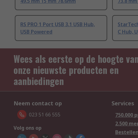
49.5 mm 15 mm 78.6mm
73.8 mm
RS PRO 1 Port USB 3.1 USB Hub,
StarTech
USB Powered
C Hub, 
Wees als eerste op de hoogte va
onze nieuwste producten en
aanbiedingen
Neem contact op
Services
023 51 66 555
750.000 
2.500 me
Volg ons op
Bestelle