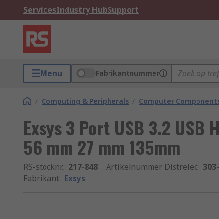
Services
Industry Hub
Support
Menu
Fabrikantnummer
/
Computing & Peripherals
/
Computer Components
Exsys 3 Port USB 3.2 USB 
56 mm 27 mm 135mm
RS-stocknr.
:
217-848
Artikelnummer Distrelec
:
303
Fabrikant
:
Exsys