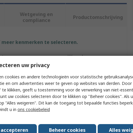
Wetgeving en
Productomschrijving
compliance
f meer kenmerken te selecteren.
ut
Waarde
ecteren uw privacy
Exsys
n cookies en andere technologieën voor statistische gebruiksanalys
Type
USB Hub
tie en om advertenties weer te geven op websites van derden. Door 
 te klikken, geeft u toestemming voor de verwerking van niet-essent
f USB Ports
3
kunt uw cookies selecteren door te klikken op "Beheer cookies". Als u 
 u op "Alles weigeren". Dit kan de toegang tot bepaalde functies beper
fication
USB 3.2
vindt u in
ons cookiebeleid
urce
USB Bus
s accepteren
Beheer cookies
Alles wei
Connection Type
USB