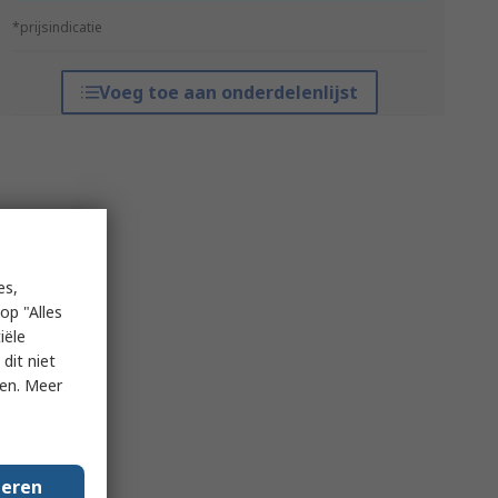
*prijsindicatie
Voeg toe aan onderdelenlijst
es,
op "Alles
iële
dit niet
ken. Meer
geren