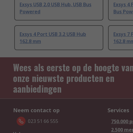
Exsys USB 2.0 USB Hub, USB Bus
Exsys 4 
Powered
Bus Pow
Exsys 4 Port USB 3.2 USB Hub
Exsys 7 
162.8 mm
162.8 m
Wees als eerste op de hoogte va
onze nieuwste producten en
aanbiedingen
Neem contact op
Services
023 51 66 555
750.000 
2.500 me