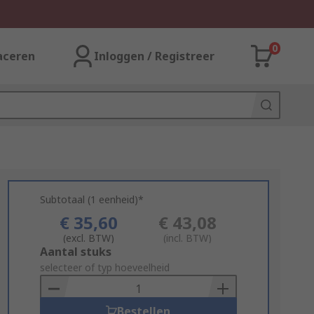
0
aceren
Inloggen / Registreer
Subtotaal (1 eenheid)*
€ 35,60
€ 43,08
(excl. BTW)
(incl. BTW)
Add
Aantal stuks
to
selecteer of typ hoeveelheid
Basket
Bestellen