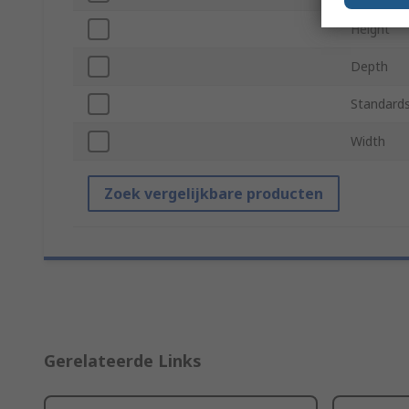
Height
Depth
Standards
Width
Zoek vergelijkbare producten
Gerelateerde Links