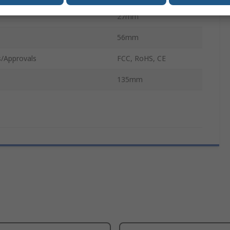
27mm
56mm
/Approvals
FCC, RoHS, CE
135mm