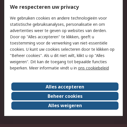
Bestellen
Inkoopoplossingen
We respecteren uw privacy
Retouren
Technisch advies
We gebruiken cookies en andere technologieën voor
Track & Trace
statistische gebruiksanalyses, personalisatie en om
advertenties weer te geven op websites van derden.
Wettelijk
Door op "Alles accepteren" te klikken, geeft u
toestemming voor de verwerking van niet-essentiële
Cookiebeleid
Email veiligheid
cookies. U kunt uw cookies selecteren door te klikken op
Privacybeleid
Websitevoorwaarden
"Beheer cookies". Als u dit niet wilt, klikt u op "Alles
weigeren". Dit kan de toegang tot bepaalde functies
Algemene
beperken. Meer informatie vindt u in
ons cookiebeleid
verkoopvoorwaarden
Over RS
Alles accepteren
RS Group
Over ons
Beheer cookies
RS wereldwijd
Werken bij RS
Alles weigeren
ESG