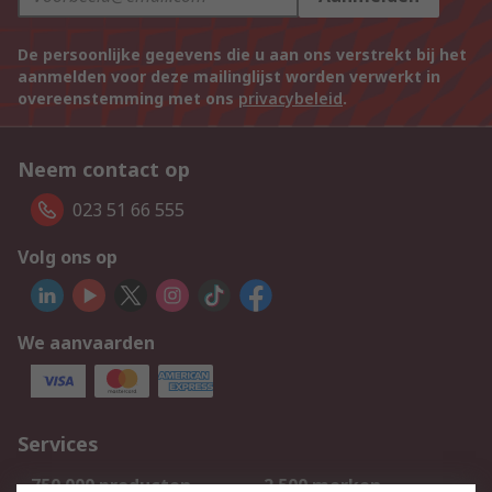
De persoonlijke gegevens die u aan ons verstrekt bij het
aanmelden voor deze mailinglijst worden verwerkt in
overeenstemming met ons
privacybeleid
.
Neem contact op
023 51 66 555
Volg ons op
We aanvaarden
Services
750.000 producten
2.500 merken