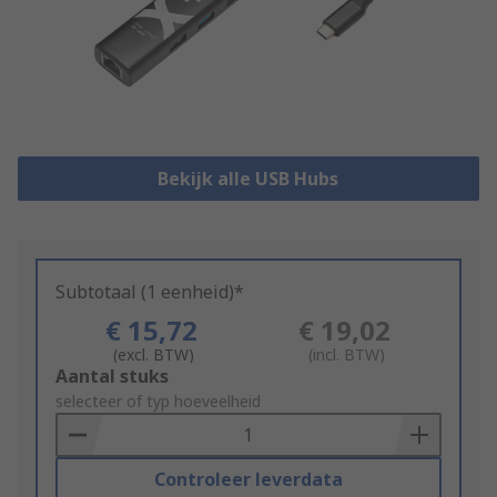
Bekijk alle USB Hubs
Subtotaal (1 eenheid)*
€ 15,72
€ 19,02
(excl. BTW)
(incl. BTW)
Add
Aantal stuks
to
selecteer of typ hoeveelheid
Basket
Controleer leverdata