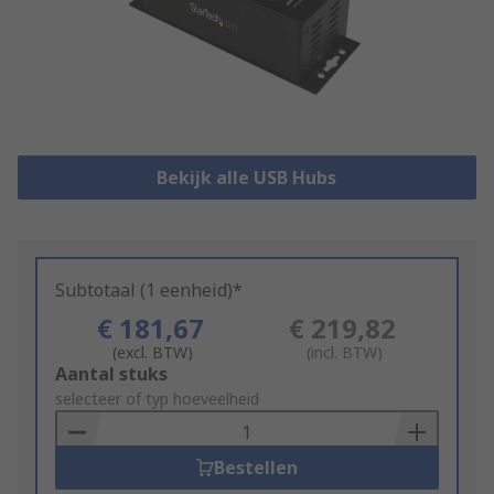
Bekijk alle USB Hubs
Subtotaal (1 eenheid)*
€ 181,67
€ 219,82
(excl. BTW)
(incl. BTW)
Add
Aantal stuks
to
selecteer of typ hoeveelheid
Basket
Bestellen