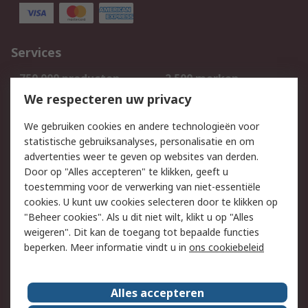
Services
750.000 producten
2.500 merken
Bestellen
Inkoopoplossingen
We respecteren uw privacy
Retouren
Technisch advies
We gebruiken cookies en andere technologieën voor
Track & Trace
statistische gebruiksanalyses, personalisatie en om
advertenties weer te geven op websites van derden.
Wettelijk
Door op "Alles accepteren" te klikken, geeft u
toestemming voor de verwerking van niet-essentiële
Cookiebeleid
Email veiligheid
cookies. U kunt uw cookies selecteren door te klikken op
Privacybeleid
Websitevoorwaarden
"Beheer cookies". Als u dit niet wilt, klikt u op "Alles
weigeren". Dit kan de toegang tot bepaalde functies
Algemene
beperken. Meer informatie vindt u in
ons cookiebeleid
verkoopvoorwaarden
Over RS
Alles accepteren