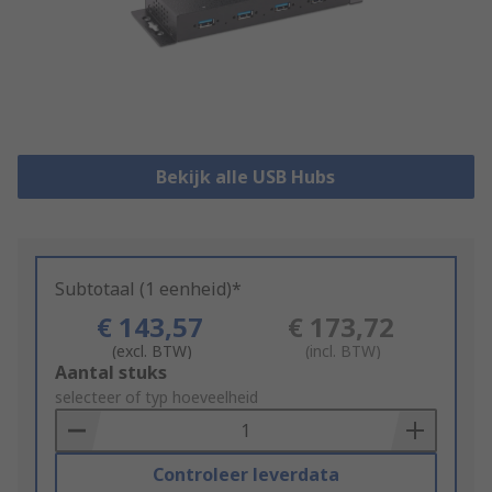
Bekijk alle USB Hubs
Subtotaal (1 eenheid)*
€ 143,57
€ 173,72
(excl. BTW)
(incl. BTW)
Add
Aantal stuks
to
selecteer of typ hoeveelheid
Basket
Controleer leverdata