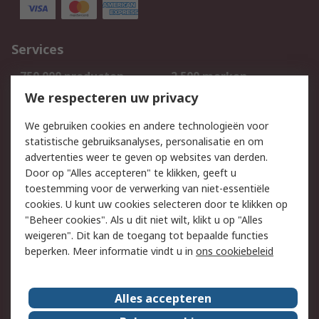
Services
750.000 producten
2.500 merken
Bestellen
Inkoopoplossingen
We respecteren uw privacy
Retouren
Technisch advies
We gebruiken cookies en andere technologieën voor
Track & Trace
statistische gebruiksanalyses, personalisatie en om
advertenties weer te geven op websites van derden.
Wettelijk
Door op "Alles accepteren" te klikken, geeft u
toestemming voor de verwerking van niet-essentiële
Cookiebeleid
Email veiligheid
cookies. U kunt uw cookies selecteren door te klikken op
Privacybeleid
Websitevoorwaarden
"Beheer cookies". Als u dit niet wilt, klikt u op "Alles
weigeren". Dit kan de toegang tot bepaalde functies
Algemene
beperken. Meer informatie vindt u in
ons cookiebeleid
verkoopvoorwaarden
Over RS
Alles accepteren
RS Group
Over ons