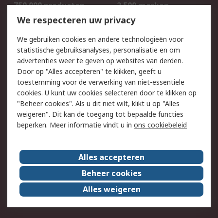
750.000 producten
2.500 merken
Bestellen
Inkoopoplossingen
We respecteren uw privacy
Retouren
Technisch advies
We gebruiken cookies en andere technologieën voor
Track & Trace
statistische gebruiksanalyses, personalisatie en om
advertenties weer te geven op websites van derden.
Wettelijk
Door op "Alles accepteren" te klikken, geeft u
toestemming voor de verwerking van niet-essentiële
Cookiebeleid
Email veiligheid
cookies. U kunt uw cookies selecteren door te klikken op
Privacybeleid
Websitevoorwaarden
"Beheer cookies". Als u dit niet wilt, klikt u op "Alles
weigeren". Dit kan de toegang tot bepaalde functies
Algemene
beperken. Meer informatie vindt u in
ons cookiebeleid
verkoopvoorwaarden
Over RS
Alles accepteren
RS Group
Over ons
Beheer cookies
RS wereldwijd
Werken bij RS
Alles weigeren
ESG