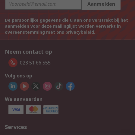
Aanmelden
De persoonlijke gegevens die u aan ons verstrekt bij het
aanmelden voor deze mailinglijst worden verwerkt in
overeenstemming met ons
privacybeleid
.
Neem contact op
023 51 66 555
Volg ons op
We aanvaarden
Services