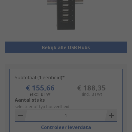
Bekijk alle USB Hubs
Subtotaal (1 eenheid)*
€ 155,66
€ 188,35
(excl. BTW)
(incl. BTW)
Add
Aantal stuks
to
selecteer of typ hoeveelheid
Basket
Controleer leverdata