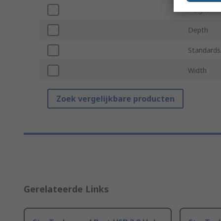
Height
Depth
Standards
Width
Zoek vergelijkbare producten
Gerelateerde Links