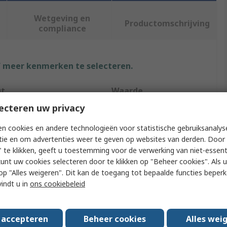
Wetgeving en
Productomschrijving
compliance
f meer kenmerken te selecteren.
ut
Waarde
ecteren uw privacy
StarTech.com
n cookies en andere technologieën voor statistische gebruiksanalys
ype
USB Hub
tie en om advertenties weer te geven op websites van derden. Door 
 te klikken, geeft u toestemming voor de verwerking van niet-essent
f USB Ports
3
kunt uw cookies selecteren door te klikken op "Beheer cookies". Als u 
 u op "Alles weigeren". Dit kan de toegang tot bepaalde functies beper
fication
USB 3.0
vindt u in
ons cookiebeleid
urce
AC Adapter
Connection Type
RJ45 Connector
s accepteren
Beheer cookies
Alles wei