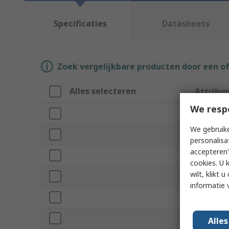
Specificaties
Datasheets
Zoek vergelijkbare producten door een o
Alles selecteren
Attribu
We resp
Merk
We gebruike
Product T
personalisa
accepteren"
Number o
cookies. U 
wilt, klikt
USB Speci
informatie 
Power So
Network 
Alle