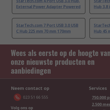
StarTech.com 4 Port USB 3.0 Hub,
StarTech
External Power Adapter Powered
Hub 3.8 i
StarTech.com 7 Port USB 3.0 USB
StarTech
C Hub 225 mm 70 mm 170mm
Hub 45
Wees als eerste op de hoogte va
onze nieuwste producten en
aanbiedingen
Neem contact op
Services
023 51 66 555
750.000 
2.500 me
Volg ons op