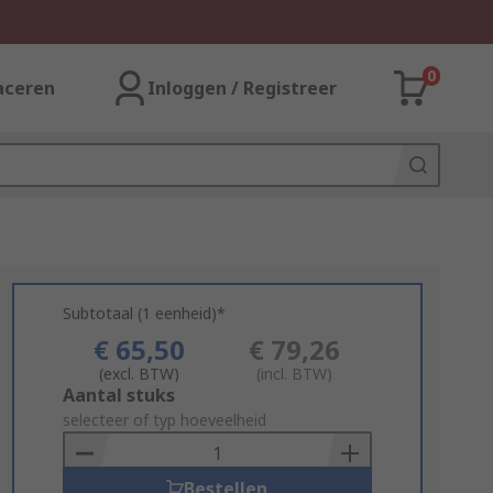
0
aceren
Inloggen / Registreer
Subtotaal (1 eenheid)*
€ 65,50
€ 79,26
(excl. BTW)
(incl. BTW)
Add
Aantal stuks
to
selecteer of typ hoeveelheid
Basket
Bestellen