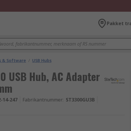
Pakket tr
 & Software
/
USB Hubs
.0 USB Hub, AC Adapter
7mm
2-14-247
Fabrikantnummer
:
ST3300GU3B