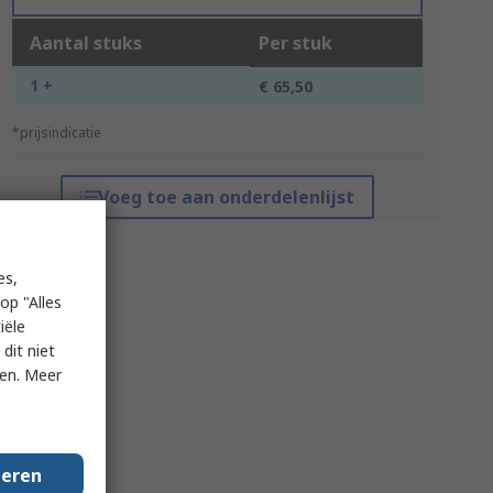
Aantal stuks
Per stuk
1 +
€ 65,50
*prijsindicatie
Voeg toe aan onderdelenlijst
es,
op "Alles
iële
dit niet
ken. Meer
geren