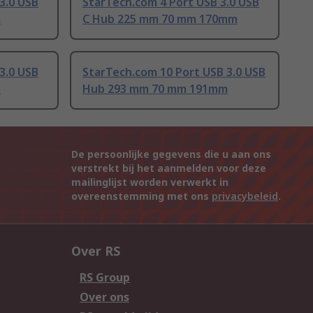
3.0 USB
StarTech.com 4 Port USB 3.0 USB
m
C Hub 225 mm 70 mm 170mm
3.0 USB
StarTech.com 10 Port USB 3.0 USB
m
Hub 293 mm 70 mm 191mm
De persoonlijke gegevens die u aan ons
verstrekt bij het aanmelden voor deze
mailinglijst worden verwerkt in
overeenstemming met ons
privacybeleid
.
Over RS
RS Group
Over ons