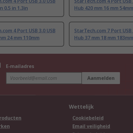
.com 4 Port USB 3.0 USB
StarTech.com 4 Port USB 
n 0.5 in 1.3in
Hub 420 mm 16 mm 54m
.com 4 Port USB 3.0 USB
StarTech.com 7 Port USB 
 mm 24 mm 110mm
Hub 37 mm 18 mm 183m
n
E-mailadres
Aanmelden
Wettelijk
producten
Cookiebeleid
rken
Email veiligheid