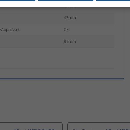
14mm
43mm
/Approvals
CE
87mm