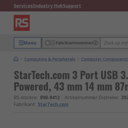
Services
Industry Hub
Support
Menu
Fabrikantnummer
/
Computing & Peripherals
/
Computer Components
StarTech.com 3 Port USB 3
Powered, 43 mm 14 mm 8
RS-stocknr.
:
898-8412
Artikelnummer Distrelec
:
30
Fabrikant
:
StarTech.com