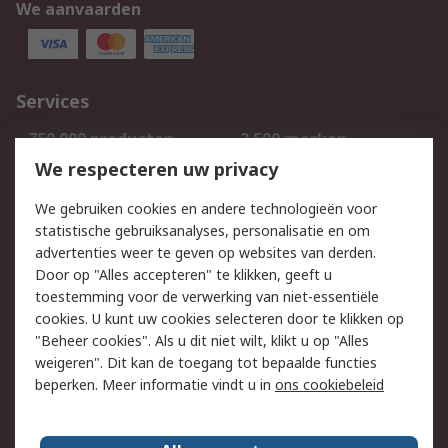
We aanvaarden
Services
750.000 producten
2.500 merken
Bestellen
Inkoopoplossingen
We respecteren uw privacy
Retouren
Technisch advies
We gebruiken cookies en andere technologieën voor
Track & Trace
statistische gebruiksanalyses, personalisatie en om
advertenties weer te geven op websites van derden.
Wettelijk
Door op "Alles accepteren" te klikken, geeft u
toestemming voor de verwerking van niet-essentiële
Cookiebeleid
Email veiligheid
cookies. U kunt uw cookies selecteren door te klikken op
Privacybeleid
Websitevoorwaarden
"Beheer cookies". Als u dit niet wilt, klikt u op "Alles
weigeren". Dit kan de toegang tot bepaalde functies
Algemene
beperken. Meer informatie vindt u in
ons cookiebeleid
verkoopvoorwaarden
Over RS