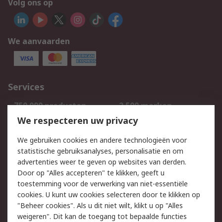
Volg ons op
We aanvaarden
Services
750.000 producten
2.500 merken
Bestellen
Inkoopoplossingen
We respecteren uw privacy
Retouren
Technisch advies
We gebruiken cookies en andere technologieën voor
Track & Trace
statistische gebruiksanalyses, personalisatie en om
advertenties weer te geven op websites van derden.
Wettelijk
Door op "Alles accepteren" te klikken, geeft u
toestemming voor de verwerking van niet-essentiële
Cookiebeleid
Email veiligheid
cookies. U kunt uw cookies selecteren door te klikken op
Privacybeleid
Websitevoorwaarden
"Beheer cookies". Als u dit niet wilt, klikt u op "Alles
weigeren". Dit kan de toegang tot bepaalde functies
Algemene