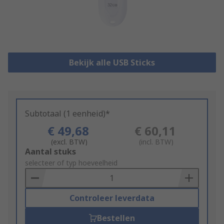
Bekijk alle USB Sticks
Subtotaal (1 eenheid)*
€ 49,68
€ 60,11
(excl. BTW)
(incl. BTW)
Add
Aantal stuks
to
selecteer of typ hoeveelheid
Basket
Controleer leverdata
Bestellen