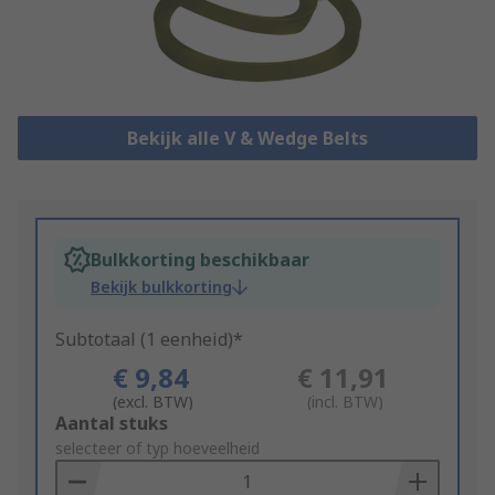
Bekijk alle V & Wedge Belts
Bulkkorting beschikbaar
Bekijk bulkkorting
Subtotaal (1 eenheid)*
€ 9,84
€ 11,91
(excl. BTW)
(incl. BTW)
Add
Aantal stuks
to
selecteer of typ hoeveelheid
Basket