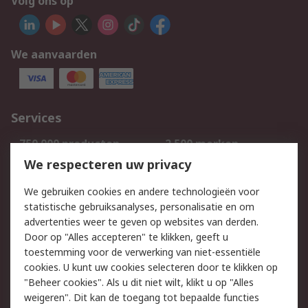
Volg ons op
We aanvaarden
Services
750.000 producten
2.500 merken
Bestellen
Inkoopoplossingen
We respecteren uw privacy
Retouren
Technisch advies
We gebruiken cookies en andere technologieën voor
Track & Trace
statistische gebruiksanalyses, personalisatie en om
advertenties weer te geven op websites van derden.
Wettelijk
Door op "Alles accepteren" te klikken, geeft u
toestemming voor de verwerking van niet-essentiële
Cookiebeleid
Email veiligheid
cookies. U kunt uw cookies selecteren door te klikken op
Privacybeleid
Websitevoorwaarden
"Beheer cookies". Als u dit niet wilt, klikt u op "Alles
weigeren". Dit kan de toegang tot bepaalde functies
Algemene