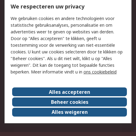
Bestellen
Inkoopoplossingen
We respecteren uw privacy
Retouren
Technisch advies
We gebruiken cookies en andere technologieën voor
Track & Trace
statistische gebruiksanalyses, personalisatie en om
advertenties weer te geven op websites van derden.
Wettelijk
Door op "Alles accepteren" te klikken, geeft u
toestemming voor de verwerking van niet-essentiële
Cookiebeleid
Email veiligheid
cookies. U kunt uw cookies selecteren door te klikken op
Privacybeleid
Websitevoorwaarden
"Beheer cookies". Als u dit niet wilt, klikt u op "Alles
weigeren". Dit kan de toegang tot bepaalde functies
Algemene
beperken. Meer informatie vindt u in
ons cookiebeleid
verkoopvoorwaarden
Over RS
Alles accepteren
RS Group
Over ons
Beheer cookies
RS wereldwijd
Werken bij RS
Alles weigeren
ESG