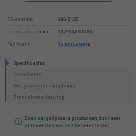
RS-stocknr.
:
280-5135
Fabrikantnummer
:
107330A30XAA
Fabrikant
:
Xylem Lowara
Specificaties
Datasheets
Wetgeving en compliance
Productomschrijving
Zoek vergelijkbare producten door een
of meer kenmerken te selecteren.