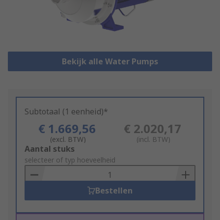
Bekijk alle Water Pumps
Subtotaal (1 eenheid)*
€ 1.669,56
€ 2.020,17
(excl. BTW)
(incl. BTW)
Add
Aantal stuks
to
selecteer of typ hoeveelheid
Basket
Bestellen