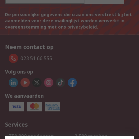
De persoonlijke gegevens die u aan ons verstrekt bij het
aanmelden voor deze mailinglijst worden verwerkt in
overeenstemming met ons
privacybeleid
.
Neem contact op
023 51 66 555
Volg ons op
We aanvaarden
Services
750.000 producten
2.500 merken