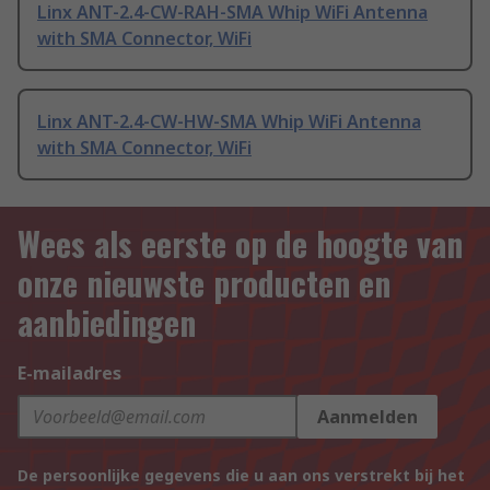
Linx ANT-2.4-CW-RAH-SMA Whip WiFi Antenna
with SMA Connector, WiFi
Linx ANT-2.4-CW-HW-SMA Whip WiFi Antenna
with SMA Connector, WiFi
Wees als eerste op de hoogte van
onze nieuwste producten en
aanbiedingen
E-mailadres
Aanmelden
De persoonlijke gegevens die u aan ons verstrekt bij het