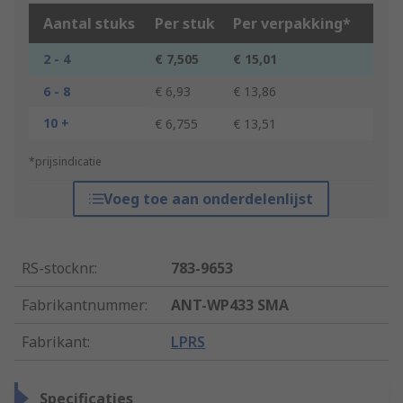
Aantal stuks
Per stuk
Per verpakking*
2 - 4
€ 7,505
€ 15,01
6 - 8
€ 6,93
€ 13,86
10 +
€ 6,755
€ 13,51
*prijsindicatie
Voeg toe aan onderdelenlijst
RS-stocknr.
:
783-9653
Fabrikantnummer
:
ANT-WP433 SMA
Fabrikant
:
LPRS
Specificaties