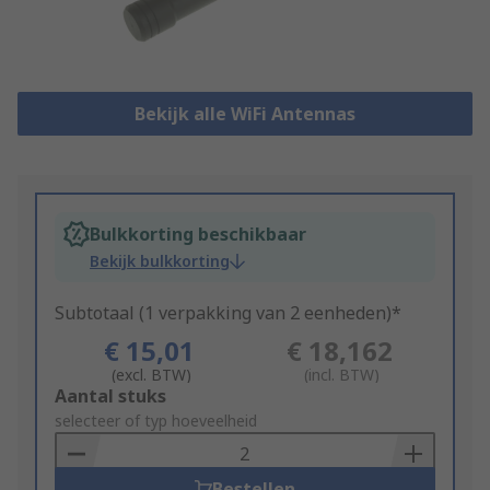
Bekijk alle WiFi Antennas
Bulkkorting beschikbaar
Bekijk bulkkorting
Subtotaal (1 verpakking van 2 eenheden)*
€ 15,01
€ 18,162
(excl. BTW)
(incl. BTW)
Add
Aantal stuks
to
selecteer of typ hoeveelheid
Basket
Bestellen