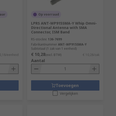
aar
Op voorraad
LPRS ANT-WP915SMA-Y Whip Omni-
Directional Antenna with SMA
Connector, ISM Band
RS-stocknr.
136-7699
Fabrikantnummer
ANT-WP915SMA-Y
Subtotaal (1 zak van 1 eenheid)
€ 10,28
2,18/eenheid
(excl. BTW)
€ 10,28/zak
Aantal
Toevoegen
Vergelijken