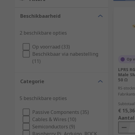
Beschikbaarheid
2 beschikbare opties
Op voorraad (33)
Beschikbaar via nabestelling
Op 
(11)
LPRS RG
Male S
50 Ω
Categorie
RS-stockn
Fabrikan
5 beschikbare opties
Subtotaal
€ 15,36
Passive Components (35)
Aantal
Cables & Wires (10)
Semiconductors (9)
Raspberry Pi, Arduino, ROCK,