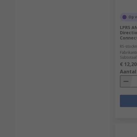
Op 
LPRS A
Directi
Connect
RS-stockn
Fabrikan
Subtotaal
€ 12,20
Aantal