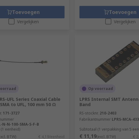
Toevoegen
Toevoegen
Vergelijken
Vergelijken
voorraad
Op voorraad
RS-UFL Series Coaxial Cable
LPRS Internal SMT Antenn
SMA to UFL, 100 mm 50 Ω
Band
r.
171-3727
RS-stocknr.
210-2403
tnummer
Fabrikantnummer
LPRS-MCA-433
-N-N-100-SMA-S-F-B
 (1 eenheid)
Subtotaal (1 verpakking van 5 ee
€ 11,19
excl. BTW)
€ 4,19/eenheid
(excl. BTW)
€ 2