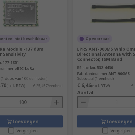
enteel niet beschikbaar
Op voorraad
Ra Module -137 dBm
LPRS ANT-900MS Whip Omn
r Sensitivity
Directional Antenna with
Connector, ISM Band
r.
177-1351
RS-stocknr.
532-4430
tnummer
eRIC-LoRa
Fabrikantnummer
ANT-900MS
 (1 doos van 100 eenheden)
Subtotaal (1 eenheid)
,70
€ 6,46
(excl. BTW)
€ 25,457/eenheid
(excl. BTW)
€ 
Aantal
Toevoegen
Toevoegen
Vergelijken
Vergelijken