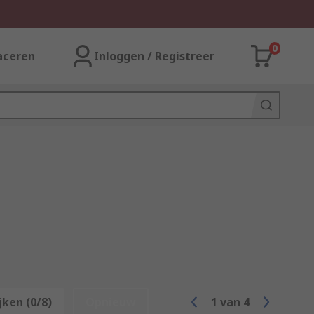
0
aceren
Inloggen / Registreer
jken (0/8)
Opnieuw
1
van
4