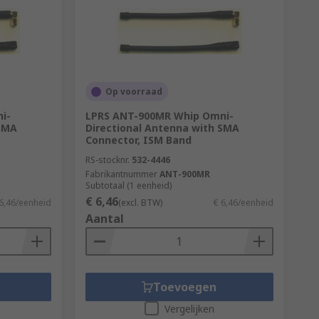
Op voorraad
i-
LPRS ANT-900MR Whip Omni-
 SMA
Directional Antenna with SMA
Connector, ISM Band
RS-stocknr.
532-4446
Fabrikantnummer
ANT-900MR
Subtotaal (1 eenheid)
€ 6,46
6,46/eenheid
(excl. BTW)
€ 6,46/eenheid
Aantal
Toevoegen
Vergelijken