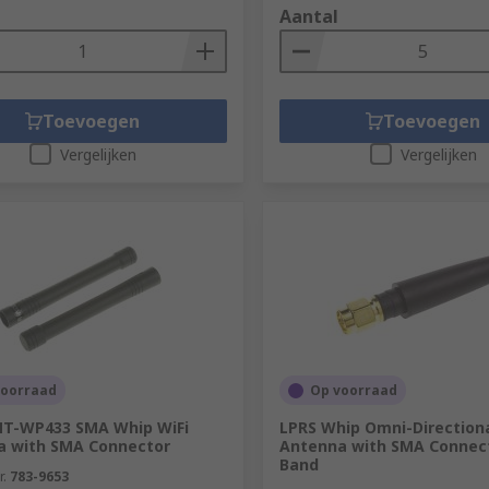
Aantal
Toevoegen
Toevoegen
Vergelijken
Vergelijken
voorraad
Op voorraad
NT-WP433 SMA Whip WiFi
LPRS Whip Omni-Direction
a with SMA Connector
Antenna with SMA Connect
Band
r.
783-9653