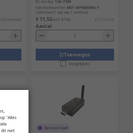
RS-stocknr.
136-7700
Fabrikantnummer
ANT-WP868SMA-Y
Subtotaal (1 zak van 1 eenheid)
€ 11,52
5,95/eenheid
(excl. BTW)
€ 11,52/zak
Aantal
Toevoegen
Vergelijken
es,
op "Alles
iële
Op voorraad
dit niet