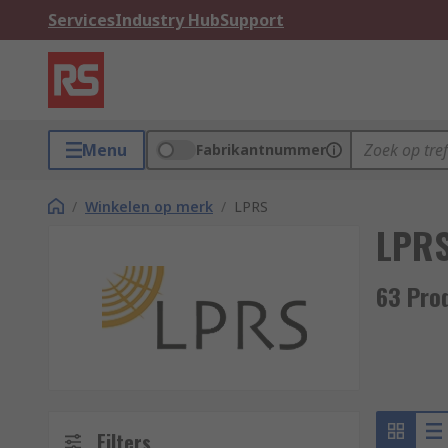
Services
Industry Hub
Support
Menu
Fabrikantnummer
/
Winkelen op merk
/
LPRS
LPR
63 Pro
Filters