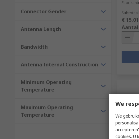
Fabrikan
Connector Gender
Subtotaal
€ 15,01
Aantal
Antenna Length
Bandwidth
Antenna Internal Construction
Minimum Operating
Temperature
We resp
Maximum Operating
Temperature
We gebruike
personalisa
accepteren"
Op 
cookies. U 