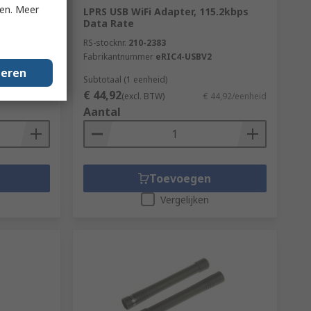
ken. Meer
954kbps
LPRS USB WiFi Adapter, 115.2kbps
Data Rate
RS-stocknr.
210-2383
BV2
Fabrikantnummer
eRIC4-USBV2
geren
Subtotaal (1 eenheid)
€ 44,92
4,94/eenheid
(excl. BTW)
€ 44,92/eenheid
Aantal
Toevoegen
Vergelijken