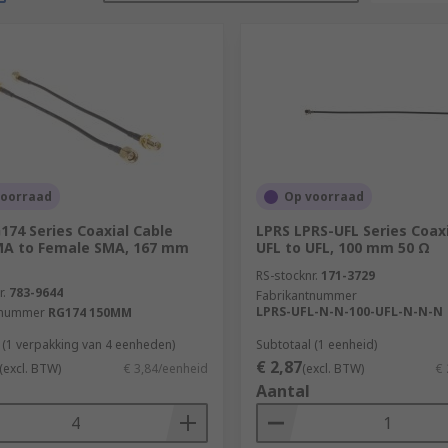
voorraad
Op voorraad
174 Series Coaxial Cable
LPRS LPRS-UFL Series Coaxi
MA to Female SMA, 167 mm
UFL to UFL, 100 mm 50 Ω
RS-stocknr.
171-3729
r.
783-9644
Fabrikantnummer
LPRS-UFL-N-N-100-UFL-N-N-N
tnummer
RG174 150MM
 (1 verpakking van 4 eenheden)
Subtotaal (1 eenheid)
€ 2,87
(excl. BTW)
€ 3,84/eenheid
(excl. BTW)
€ 
Aantal