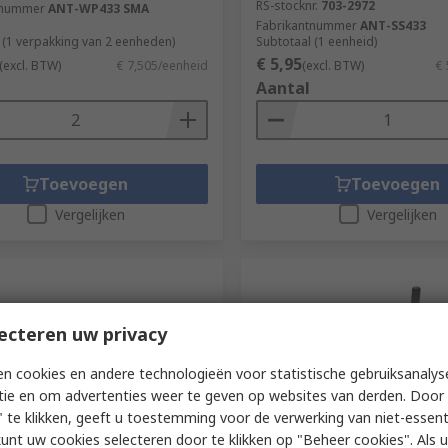
RS-stocknr.
703-2972
tnummer
ANT-WP433 SMA
Fabrikantnummer
ANT-SS433
 (1 verpakking van 2 eenheden)
Subtotaal (1 eenheid)
€ 5,95
(excl. BTW)
€ 7,505/eenheid
(excl. BTW)
€ 
Aantal
Toevoegen
Toevoegen
Vergelijken
Vergelijken
ecteren uw privacy
n cookies en andere technologieën voor statistische gebruiksanalys
tie en om advertenties weer te geven op websites van derden. Door 
 te klikken, geeft u toestemming voor de verwerking van niet-essent
voorraad
Op voorraad
kunt uw cookies selecteren door te klikken op "Beheer cookies". Als u 