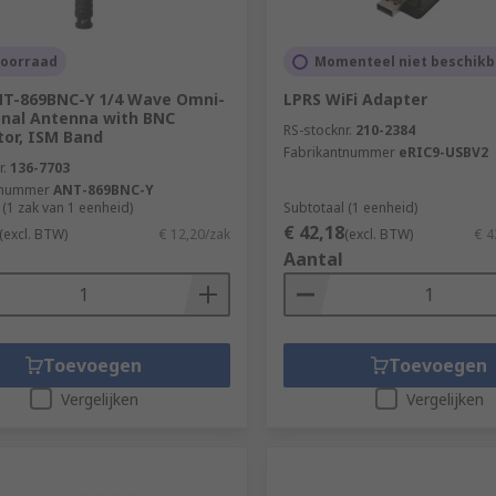
voorraad
Momenteel niet beschikb
NT-869BNC-Y 1/4 Wave Omni-
LPRS WiFi Adapter
onal Antenna with BNC
RS-stocknr.
210-2384
or, ISM Band
Fabrikantnummer
eRIC9-USBV2
r.
136-7703
tnummer
ANT-869BNC-Y
 (1 zak van 1 eenheid)
Subtotaal (1 eenheid)
€ 42,18
(excl. BTW)
€ 12,20/zak
(excl. BTW)
€ 4
Aantal
Toevoegen
Toevoegen
Vergelijken
Vergelijken