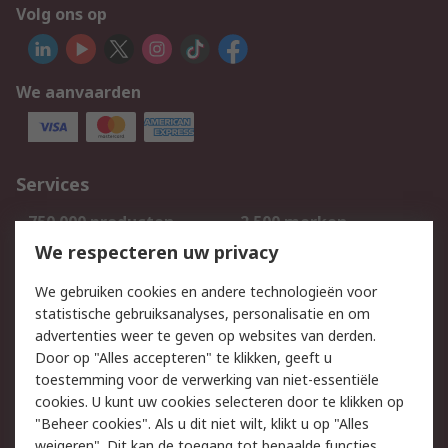
Volg ons op
We aanvaarden
Services
750.000 producten
2.500 merken
Bestellen
Inkoopoplossingen
We respecteren uw privacy
Retouren
Technisch advies
We gebruiken cookies en andere technologieën voor
Track & Trace
statistische gebruiksanalyses, personalisatie en om
advertenties weer te geven op websites van derden.
Wettelijk
Door op "Alles accepteren" te klikken, geeft u
toestemming voor de verwerking van niet-essentiële
Cookiebeleid
Email veiligheid
cookies. U kunt uw cookies selecteren door te klikken op
Privacybeleid
Websitevoorwaarden
"Beheer cookies". Als u dit niet wilt, klikt u op "Alles
weigeren". Dit kan de toegang tot bepaalde functies