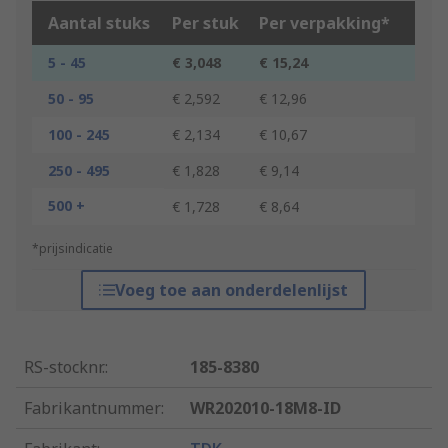
Aantal stuks
Per stuk
Per verpakking*
5 - 45
€ 3,048
€ 15,24
50 - 95
€ 2,592
€ 12,96
100 - 245
€ 2,134
€ 10,67
250 - 495
€ 1,828
€ 9,14
500 +
€ 1,728
€ 8,64
*prijsindicatie
Voeg toe aan onderdelenlijst
RS-stocknr.
:
185-8380
Fabrikantnummer
:
WR202010-18M8-ID