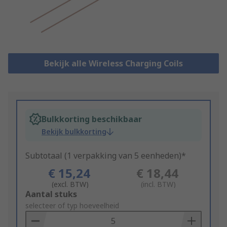
Bekijk alle Wireless Charging Coils
Bulkkorting beschikbaar
Bekijk bulkkorting
Subtotaal (1 verpakking van 5 eenheden)*
€ 15,24
€ 18,44
(excl. BTW)
(incl. BTW)
Add
Aantal stuks
to
selecteer of typ hoeveelheid
Basket