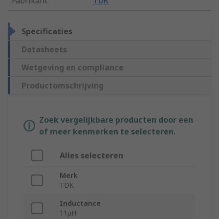
Fabrikant
:
TDK
Specificaties
Datasheets
Wetgeving en compliance
Productomschrijving
Zoek vergelijkbare producten door een
of meer kenmerken te selecteren.
Alles selecteren
Merk
TDK
Inductance
11μH