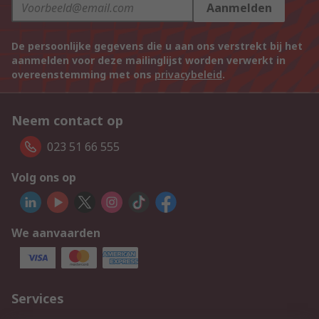
Aanmelden
De persoonlijke gegevens die u aan ons verstrekt bij het
aanmelden voor deze mailinglijst worden verwerkt in
overeenstemming met ons
privacybeleid
.
Neem contact op
023 51 66 555
Volg ons op
We aanvaarden
Services