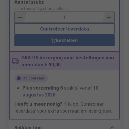
Add
Aantal stuks
to
selecteer of typ hoeveelheid
Basket
Controleer leverdata
Bestellen
GRATIS bezorging voor bestellingen van
meer dan € 90,00
Op voorraad
Plus verzending
6
stuk(s) vanaf
10
augustus 2026
Heeft u meer nodig?
Klik op 'Controleer
leverdata' voor extra voorraad en levertijden.
Bulkkorting