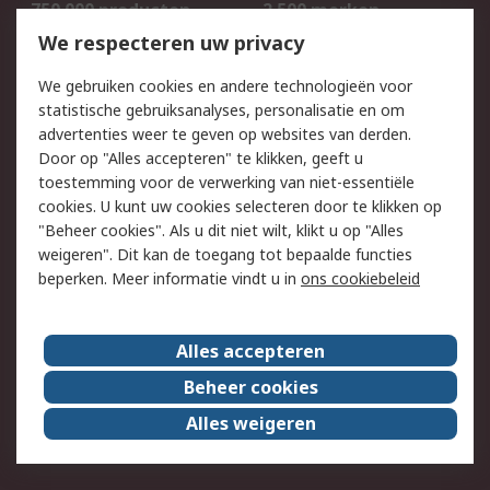
750.000 producten
2.500 merken
Bestellen
Inkoopoplossingen
We respecteren uw privacy
Retouren
Technisch advies
We gebruiken cookies en andere technologieën voor
Track & Trace
statistische gebruiksanalyses, personalisatie en om
advertenties weer te geven op websites van derden.
Wettelijk
Door op "Alles accepteren" te klikken, geeft u
toestemming voor de verwerking van niet-essentiële
Cookiebeleid
Email veiligheid
cookies. U kunt uw cookies selecteren door te klikken op
Privacybeleid
Websitevoorwaarden
"Beheer cookies". Als u dit niet wilt, klikt u op "Alles
weigeren". Dit kan de toegang tot bepaalde functies
Algemene
beperken. Meer informatie vindt u in
ons cookiebeleid
verkoopvoorwaarden
Over RS
Alles accepteren
RS Group
Over ons
Beheer cookies
RS wereldwijd
Werken bij RS
Alles weigeren
ESG