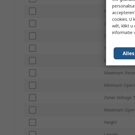
personalisa
Package Type
accepteren"
cookies. U 
Zener Type
wilt, klikt
informatie 
Pin Count
Test Current It
Alle
Maximum Zene
Maximum Rever
Minimum Opera
Zener Voltage 
Maximum Opera
Height
Length