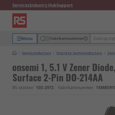
Services
Industry Hub
Support
Menu
Fabrikantnummer
/
Semiconductors
/
Discrete Semiconductors
/
Zen
onsemi 1, 5.1 V Zener Diod
Surface 2-Pin DO-214AA
RS-stocknr.
:
103-2972
Fabrikantnummer
:
1SMB591