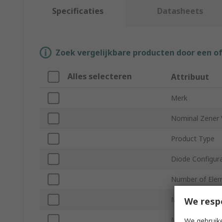
Specificaties
Datasheets
Zoek vergelijkbare producten door een o
Alles selecteren
Attribuut
Merk
Nominal Zener 
Product Type
Diode Configur
Number of Elem
Mount Type
We resp
Maximum Power
We gebruike