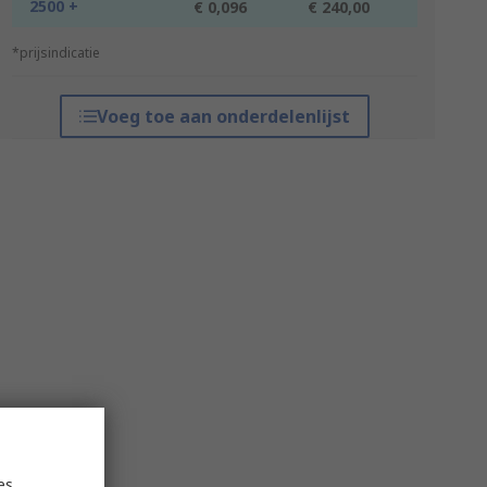
2500 +
€ 0,096
€ 240,00
*prijsindicatie
Voeg toe aan onderdelenlijst
es,