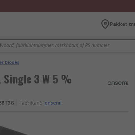
Pakket tr
er Diodes
e, Single 3 W 5 %
8BT3G
Fabrikant
:
onsemi