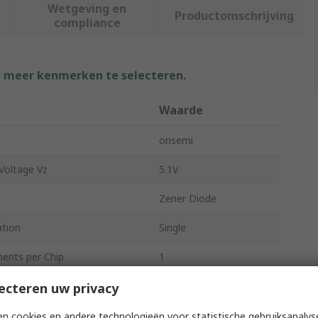
Wetgeving en
Productomschrijving
compliance
f meer kenmerken te selecteren.
Waarde
onsemi
Voltage Vz
5.1V
Zener Diode
ation
Single
ents per Chip
1
Surface
ecteren uw privacy
 Dissipation Pd
3W
n cookies en andere technologieën voor statistische gebruiksanalys