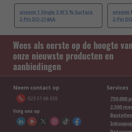
onsemi 1 Single 3 W 5 % Surface
onsemi 1
2-Pin DO-214AA
2-Pin D
Wees als eerste op de hoogte va
onze nieuwste producten en
aanbiedingen
Neem contact op
Services
023 51 66 555
750.000 
2.500 me
Volg ons op
Bestelle
Inkoopop
Retoure