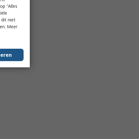
op "Alles
iële
dit niet
ken. Meer
geren