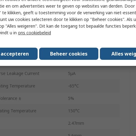
tie en om advertenties weer te geven op websites van derden. Door 
DO-214AA
 te klikken, geeft u toestemming voor de verwerking van niet-essent
kunt uw cookies selecteren door te klikken op "Beheer cookies". Als u 
Voltage Regulator
 u op "Alles weigeren". Dit kan de toegang tot bepaalde functies beper
vindt u in
ons cookiebeleid
2
73.5mA
s accepteren
Beheer cookies
Alles wei
r Impedance
4Ω
se Leakage Current
5μA
ting Temperature
-65°C
Tolerance ±
5%
ting Temperature
150°C
2.47mm
5.6mm