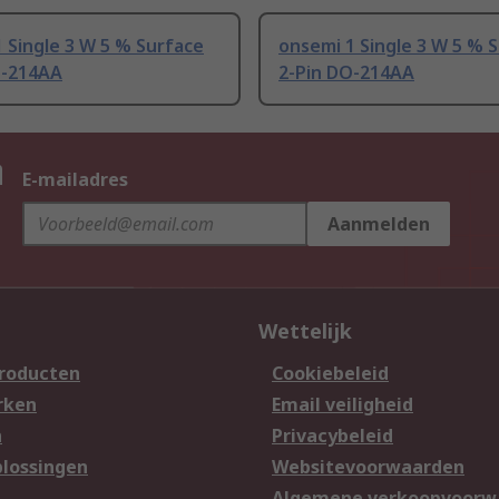
 Single 3 W 5 % Surface
onsemi 1 Single 3 W 5 % 
O-214AA
2-Pin DO-214AA
n
E-mailadres
Aanmelden
Wettelijk
producten
Cookiebeleid
rken
Email veiligheid
n
Privacybeleid
lossingen
Websitevoorwaarden
n
Algemene verkoopvoorw