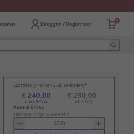
0
aceren
Inloggen / Registreer
Subtotaal (1 rol van 2500 eenheden)*
€ 240,00
€ 290,00
(excl. BTW)
(incl. BTW)
Add
Aantal stuks
to
selecteer of typ hoeveelheid
Basket