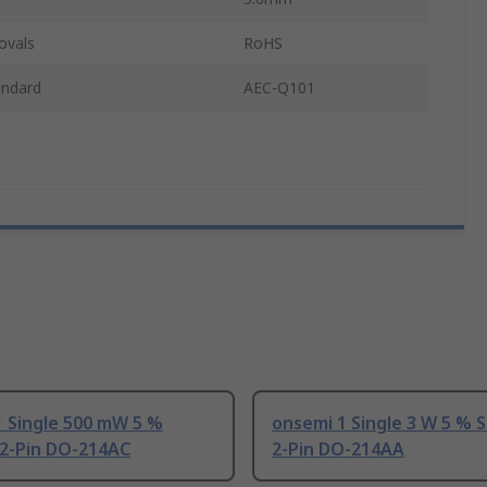
ovals
RoHS
andard
AEC-Q101
1 Single 500 mW 5 %
onsemi 1 Single 3 W 5 % 
 2-Pin DO-214AC
2-Pin DO-214AA