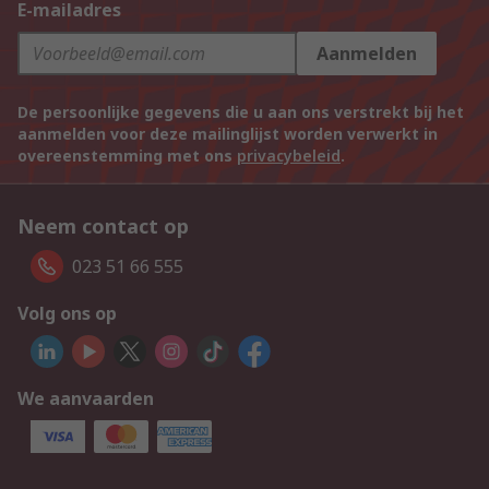
E-mailadres
Aanmelden
De persoonlijke gegevens die u aan ons verstrekt bij het
aanmelden voor deze mailinglijst worden verwerkt in
overeenstemming met ons
privacybeleid
.
Neem contact op
023 51 66 555
Volg ons op
We aanvaarden