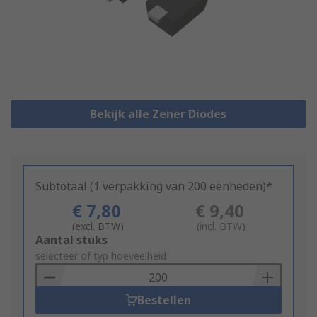
Bekijk alle Zener Diodes
Subtotaal (1 verpakking van 200 eenheden)*
€ 7,80
€ 9,40
(excl. BTW)
(incl. BTW)
Add
Aantal stuks
to
selecteer of typ hoeveelheid
Basket
Bestellen