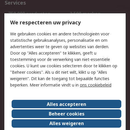
Services
750.000 producten
2.500 merken
Bestellen
Inkoopoplossingen
We respecteren uw privacy
Retouren
Technisch advies
We gebruiken cookies en andere technologieën voor
Track & Trace
statistische gebruiksanalyses, personalisatie en om
advertenties weer te geven op websites van derden.
Wettelijk
Door op "Alles accepteren" te klikken, geeft u
toestemming voor de verwerking van niet-essentiële
Cookiebeleid
Email veiligheid
cookies. U kunt uw cookies selecteren door te klikken op
Privacybeleid
Websitevoorwaarden
"Beheer cookies". Als u dit niet wilt, klikt u op "Alles
weigeren". Dit kan de toegang tot bepaalde functies
Algemene
beperken. Meer informatie vindt u in
ons cookiebeleid
verkoopvoorwaarden
Over RS
Alles accepteren
RS Group
Over ons
Beheer cookies
RS wereldwijd
Werken bij RS
Alles weigeren
ESG