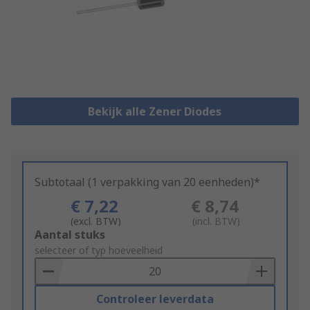
Bekijk alle Zener Diodes
Subtotaal (1 verpakking van 20 eenheden)*
€ 7,22
€ 8,74
(excl. BTW)
(incl. BTW)
Add
Aantal stuks
to
selecteer of typ hoeveelheid
Basket
Controleer leverdata