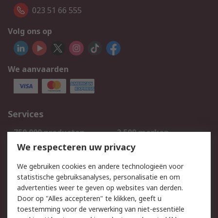
023 51 66 555
Volg ons op
We aanvaarden
Services
750.000 producten
2.500 merken
Bestellen
Inkoopoplossingen
We respecteren uw privacy
Retouren
Technisch advies
We gebruiken cookies en andere technologieën voor
Track & Trace
statistische gebruiksanalyses, personalisatie en om
advertenties weer te geven op websites van derden.
Wettelijk
Door op "Alles accepteren" te klikken, geeft u
toestemming voor de verwerking van niet-essentiële
Cookiebeleid
Email veiligheid