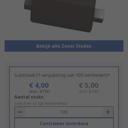
Bekijk alle Zener Diodes
Subtotaal (1 verpakking van 100 eenheden)*
€ 4,00
€ 5,00
(excl. BTW)
(incl. BTW)
Add
Aantal stuks
to
selecteer of typ hoeveelheid
Basket
Controleer leverdata