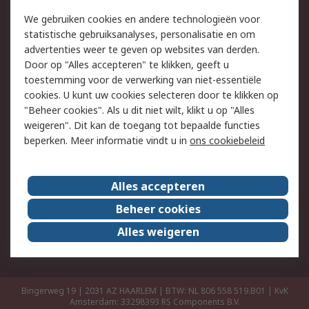
Retouren
Technisch advies
We gebruiken cookies en andere technologieën voor
Track & Trace
statistische gebruiksanalyses, personalisatie en om
advertenties weer te geven op websites van derden.
Wettelijk
Door op "Alles accepteren" te klikken, geeft u
toestemming voor de verwerking van niet-essentiële
Cookiebeleid
Email veiligheid
cookies. U kunt uw cookies selecteren door te klikken op
Privacybeleid
Websitevoorwaarden
"Beheer cookies". Als u dit niet wilt, klikt u op "Alles
weigeren". Dit kan de toegang tot bepaalde functies
Algemene
beperken. Meer informatie vindt u in
ons cookiebeleid
verkoopvoorwaarden
Over RS
Alles accepteren
RS Group
Over ons
Beheer cookies
RS wereldwijd
Werken bij RS
Alles weigeren
ESG
Bingerweg 19 | 2031 AZ HAARLEM | BTW: NL 806 558 519.B01 | KvK
Amsterdam: 33298393
RS Components B.V.