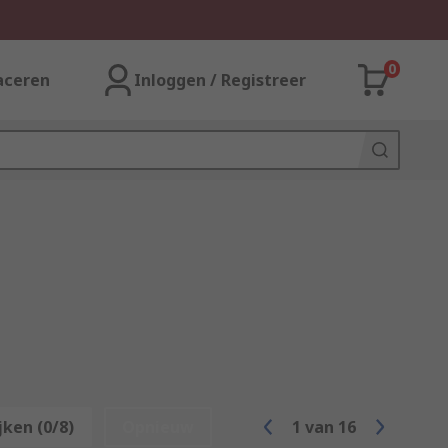
0
aceren
Inloggen / Registreer
jken (0/8)
Opnieuw
1
van
16