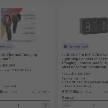
voorraad
Op voorraad
G165 Thermal Imaging
FLIR ONE Pro iOS FLIR ONE
 300 °C
Lightning Connector Ther
Imaging Camera, 400 °C 16
r.
202-0645
pixel Detector Resolution
tnummer
FLIR TG165-X
RS-stocknr.
136-8284
Fabrikantnummer
FLIR ONE PRO IOS (435-0006-03
 (1 eenheid)
Subtotaal (1 eenheid)
0
€ 309,00
(excl. BTW)
€ 334,00/eenheid
(excl. BTW)
€ 30
Aantal