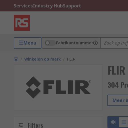
Services
Industry Hub
Support
Menu
Fabrikantnummer
/
Winkelen op merk
/
FLIR
FLIR
304 Pr
Meer i
Filters