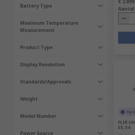
€ 2.899
Battery Type
Aantal
Maximum Temperature
Measurement
Product Type
Display Resolution
Standards/Approvals
Weight
Op 
Model Number
FLIR US
E5, E4
Power Source