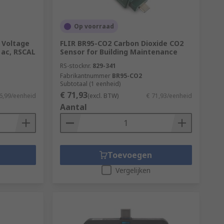
Op voorraad
 Voltage
FLIR BR95-CO2 Carbon Dioxide CO2
 ac, RSCAL
Sensor for Building Maintenance
RS-stocknr.
829-341
Fabrikantnummer
BR95-CO2
Subtotaal (1 eenheid)
€ 71,93
6,99/eenheid
(excl. BTW)
€ 71,93/eenheid
Aantal
Toevoegen
Vergelijken