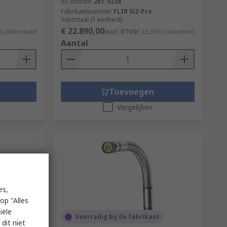
RS-stocknr.
281-9238
Fabrikantnummer
FLIR Si2-Pro
Subtotaal (1 eenheid)
€ 22.890,00
6,99/eenheid
(excl. BTW)
€ 22.890,00/eenheid
Aantal
Toevoegen
Vergelijken
es,
op "Alles
iële
Voorradig bij de fabrikant
dit niet