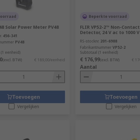
voorraad
Beperkte voorraad
48 Solar Power Meter PV48
FLIR VP52-2™ Non-Contact
Detector, 24 V ac to 1000 V
r.
456-341
RS-stocknr.
201-6988
tnummer
PV48
Fabrikantnummer
VP52-2
 (1 eenheid)
Subtotaal (1 eenheid)
0
€ 176,99
(excl. BTW)
€ 189,00/eenheid
(excl. BTW)
€ 17
Aantal
Toevoegen
Toevoegen
Vergelijken
Vergelijken