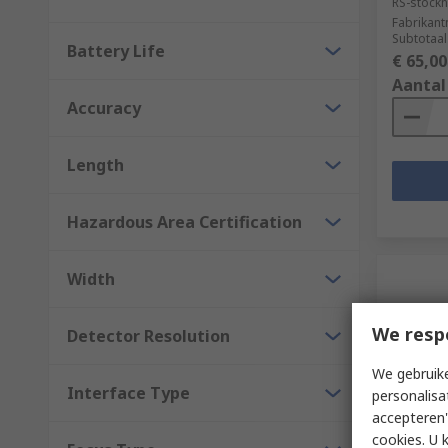
RS-stockn
Fabrikan
Subtotaal
Battery Life
€ 65,00
Aantal
Accuracy
Length
Hazardous Area Certification
Width
We resp
Detector Resolution
We gebruike
Interface Type
personalisa
accepteren"
Op 
cookies. U 