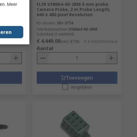
ken. Meer
al Imaging
FLIR VS80A4-60-2RM 6 mm probe
xels
Camera Probe, 2 m Probe Length,
640 x 480 pixel Resolution
RS-stocknr.
261-3774
Fabrikantnummer
VS80A4-60-2RM
geren
Subtotaal (1 eenheid)
€ 4.449,00
9,00/eenheid
(excl. BTW)
€ 4.449,00/eenheid
Aantal
Toevoegen
Vergelijken