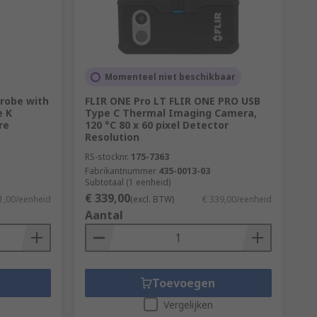
Momenteel niet beschikbaar
robe with
FLIR ONE Pro LT FLIR ONE PRO USB
e K
Type C Thermal Imaging Camera,
re
120 °C 80 x 60 pixel Detector
Resolution
RS-stocknr.
175-7363
Fabrikantnummer
435-0013-03
Subtotaal (1 eenheid)
€ 339,00
1,00/eenheid
(excl. BTW)
€ 339,00/eenheid
Aantal
Toevoegen
Vergelijken