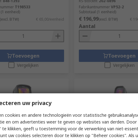
r.
848-1393
RS-stocknr.
202-0896
tnummer
T198533
Fabrikantnummer
VP52-2
 (1 eenheid)
Subtotaal (1 eenheid)
€ 196,99
(excl. BTW)
€ 65,00/eenheid
(excl. BTW)
€ 19
Aantal
Toevoegen
Toevoegen
Vergelijken
Vergelijken
ecteren uw privacy
n cookies en andere technologieën voor statistische gebruiksanalys
tie en om advertenties weer te geven op websites van derden. Door 
 te klikken, geeft u toestemming voor de verwerking van niet-essent
voorraad
Op voorraad
kunt uw cookies selecteren door te klikken op "Beheer cookies". Als u 