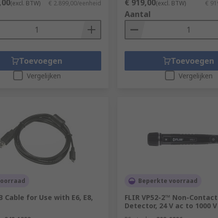
,00
€ 919,00
(excl. BTW)
€ 2.899,00/eenheid
(excl. BTW)
€ 91
Aantal
Toevoegen
Toevoegen
Vergelijken
Vergelijken
voorraad
Beperkte voorraad
B Cable for Use with E6, E8,
FLIR VP52-2™ Non-Contact
Detector, 24 V ac to 1000 V