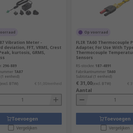
voorraad
Op voorraad
87 Vibration Meter -
FLIR TA60 Thermocouple P
d deviation, FFT, VRMS, Crest
Adapter, For Use With Typ
 Peak, kurtosis, GRMS,
Thermocouple Temperatu
ss
Sensors
r.
296-889
RS-stocknr.
187-4891
tnummer
TA87
Fabrikantnummer
TA60
 (1 eenheid)
Subtotaal (1 eenheid)
€ 31,00
(excl. BTW)
€ 51,00/eenheid
(excl. BTW)
€ 3
Aantal
Toevoegen
Toevoegen
Vergelijken
Vergelijken