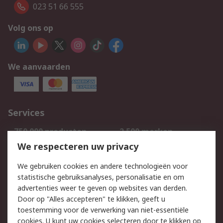
023 51 66 555
Volg ons op
We aanvaarden
Services
750.000 producten
2.500 merken
Bestellen
Inkoopoplossingen
We respecteren uw privacy
Retouren
Technisch advies
We gebruiken cookies en andere technologieën voor
Track & Trace
statistische gebruiksanalyses, personalisatie en om
advertenties weer te geven op websites van derden.
Wettelijk
Door op "Alles accepteren" te klikken, geeft u
toestemming voor de verwerking van niet-essentiële
Cookiebeleid
Email veiligheid
cookies. U kunt uw cookies selecteren door te klikken op