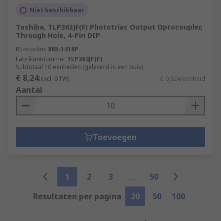
Niet beschikbaar
Toshiba, TLP363JF(F) Phototriac Output Optocoupler,
Through Hole, 4-Pin DIP
RS-stocknr.
885-1418P
Fabrikantnummer
TLP363JF(F)
Subtotaal 10 eenheden (geleverd in een buis)
€ 8,24
(excl. BTW)
€ 0,824/eenheid
Aantal
Toevoegen
1
2
3
50
Resultaten per pagina
20
50
100