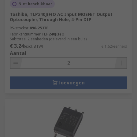
Niet beschikbaar
Toshiba, TLP240J(F(O AC Input MOSFET Output
Optocoupler, Through Hole, 4-Pin DIP
RS-stocknr.
896-2537P
Fabrikantnummer
TLP240J(F(O
Subtotaal 2 eenheden (geleverd in een buis)
€ 3,24
(excl. BTW)
€ 1,62/eenheid
Aantal
Toevoegen