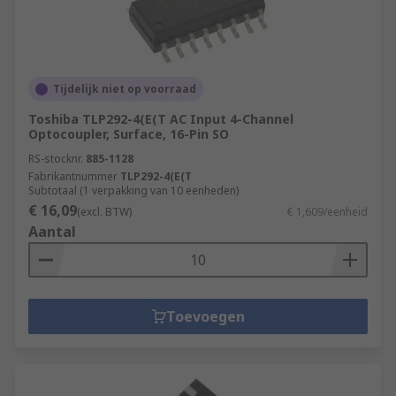
Tijdelijk niet op voorraad
Toshiba TLP292-4(E(T AC Input 4-Channel
Optocoupler, Surface, 16-Pin SO
RS-stocknr.
885-1128
Fabrikantnummer
TLP292-4(E(T
Subtotaal (1 verpakking van 10 eenheden)
€ 16,09
(excl. BTW)
€ 1,609/eenheid
Aantal
Toevoegen