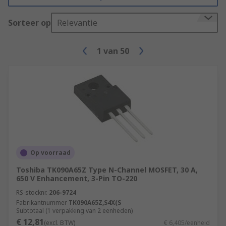
Sorteer op
Relevantie
1
van
50
Op voorraad
Toshiba TK090A65Z Type N-Channel MOSFET, 30 A,
650 V Enhancement, 3-Pin TO-220
RS-stocknr.
206-9724
Fabrikantnummer
TK090A65Z,S4X(S
Subtotaal (1 verpakking van 2 eenheden)
€ 12,81
(excl. BTW)
€ 6,405/eenheid