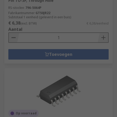
Pin TO-3P, Through Hole
RS-stocknr.
796-5064P
Fabrikantnummer
GT50JR22
Subtotaal 1 eenheid (geleverd in een buis)
€ 6,38
(excl. BTW)
€ 6,38/eenheid
Aantal
Toevoegen
Op voorraad