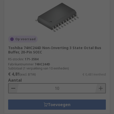
Op voorraad
Toshiba 74HC244D Non-Inverting 3 State Octal Bus
Buffer, 20-Pin SOIC
RS-stocknr.
171-3584
Fabrikantnummer
74HC244D
Subtotaal (1 verpakking van 10 eenheden)
€ 4,81
(excl. BTW)
€ 0,481/eenheid
Aantal
Toevoegen