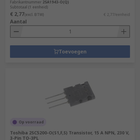
Fabrikantnummer
2SA1943-O(Q)
Subtotaal (1 eenheid)
€ 2,77
(excl. BTW)
€ 2,77/eenheid
Aantal
Toevoegen
Op voorraad
Toshiba 2SC5200-O(S1,F,S) Transistor, 15 A NPN, 230 V,
3-Pin TO-3PL