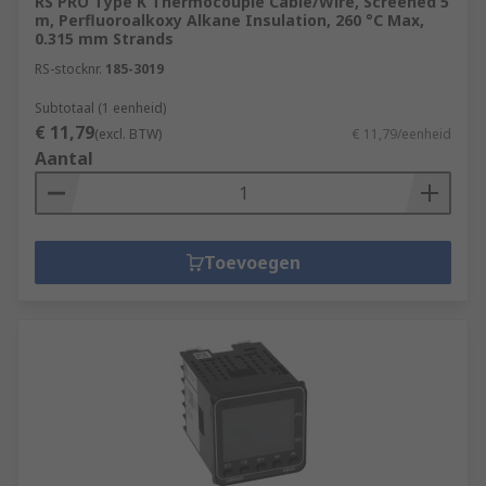
RS PRO Type K Thermocouple Cable/Wire, Screened 5
m, Perfluoroalkoxy Alkane Insulation, 260 °C Max,
0.315 mm Strands
RS-stocknr.
185-3019
Subtotaal (1 eenheid)
€ 11,79
(excl. BTW)
€ 11,79/eenheid
Aantal
Toevoegen