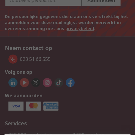
Aanmelden
De persoonlijke gegevens die u aan ons verstrekt bij het
aanmelden voor deze mailinglijst worden verwerkt in
overeenstemming met ons
privacybeleid
.
Neem contact op
023 51 66 555
Volg ons op
We aanvaarden
Services
750.000 producten
2.500 merken