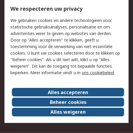
Bestellen
Inkoopoplossingen
We respecteren uw privacy
Retouren
Technisch advies
We gebruiken cookies en andere technologieën voor
Track & Trace
statistische gebruiksanalyses, personalisatie en om
advertenties weer te geven op websites van derden.
Wettelijk
Door op "Alles accepteren" te klikken, geeft u
toestemming voor de verwerking van niet-essentiële
Cookiebeleid
Email veiligheid
cookies. U kunt uw cookies selecteren door te klikken op
Privacybeleid
Websitevoorwaarden
"Beheer cookies". Als u dit niet wilt, klikt u op "Alles
weigeren". Dit kan de toegang tot bepaalde functies
Algemene
beperken. Meer informatie vindt u in
ons cookiebeleid
verkoopvoorwaarden
Over RS
Alles accepteren
RS Group
Over ons
Beheer cookies
RS wereldwijd
Werken bij RS
Alles weigeren
ESG