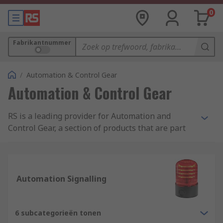
0
Fabrikantnummer
/
Automation & Control Gear
Automation & Control Gear
RS is a leading provider for Automation and
Control Gear, a section of products that are part
of our wider Electrical, Automation Cables range,
which is available to you with just a few clicks or
a quick search.
Automation Signalling
Automation and Control products cover the
breadth of the industrial, infrastructure and
building sectors. Offering you products that
6 subcategorieën tonen
range from contactors, sensors, PLCs and motor