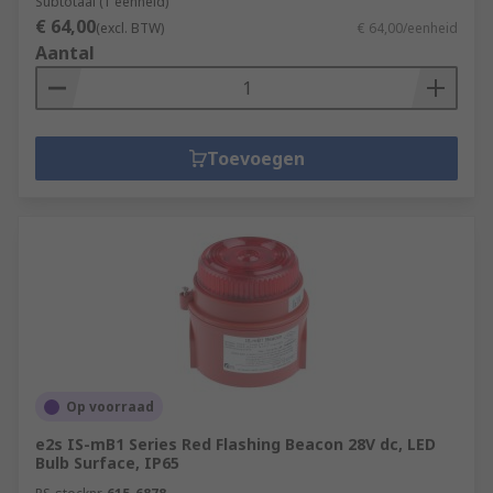
Subtotaal (1 eenheid)
€ 64,00
(excl. BTW)
€ 64,00/eenheid
Aantal
Toevoegen
Op voorraad
e2s IS-mB1 Series Red Flashing Beacon 28V dc, LED
Bulb Surface, IP65