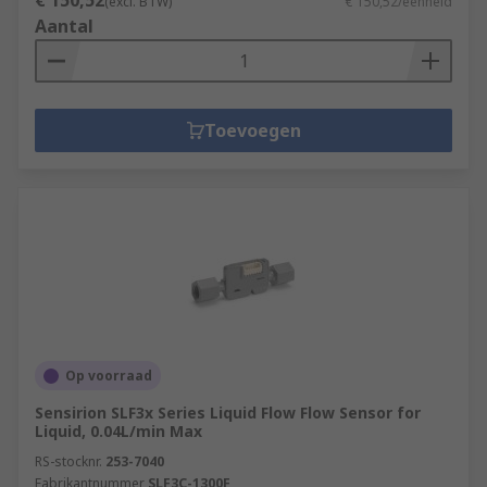
€ 150,52
(excl. BTW)
€ 150,52/eenheid
Aantal
Toevoegen
Op voorraad
Sensirion SLF3x Series Liquid Flow Flow Sensor for
Liquid, 0.04L/min Max
RS-stocknr.
253-7040
Fabrikantnummer
SLF3C-1300F