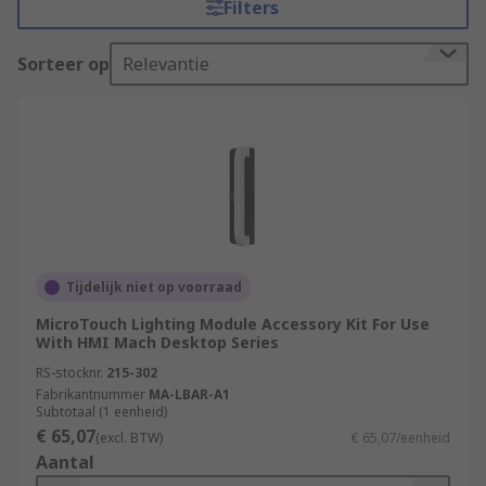
Filters
everything from
cables
to
memory cards
.
Sorteer op
Relevantie
Types of HMI accessories
There's an extensive list of accessories for
HMI
Displays
that are categorised by types and
applications. Common types of accessories
including:
Enclosures
Panels
Tijdelijk niet op voorraad
Switches
MicroTouch Lighting Module Accessory Kit For Use
With HMI Mach Desktop Series
Adapters
RS-stocknr.
215-302
Connectors
Fabrikantnummer
MA-LBAR-A1
Subtotaal (1 eenheid)
Controllers
€ 65,07
(excl. BTW)
€ 65,07/eenheid
Aantal
Fittings