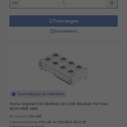
Protective Sheets
These types of accessories help HMI's operate
Toevoegen
more efficiently and have a multitude of
applications including:
Datasheets
locking
mounting
lighting
enclosing
cable-management
All accessories are used for supporting
HMI
Voorradig bij de fabrikant
Displays
and are available in various styles,
configurations and mounting options to complete
Festo Digital I/O Module IO-Link Module For Use
With HMI HMI
specific requirements.
RS-stocknr.
194-320
How to choose the right HMI accessories
Fabrikantnummer
CPX-AP-A-12DI4DO-M12-5P
Subtotaal (1 eenheid)