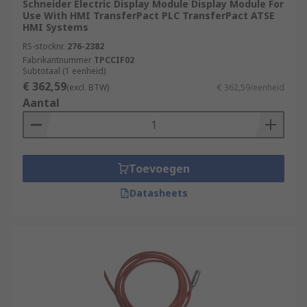
Schneider Electric Display Module Display Module For
Use With HMI TransferPact PLC TransferPact ATSE
HMI Systems
RS-stocknr.
276-2382
Fabrikantnummer
TPCCIF02
Subtotaal (1 eenheid)
€ 362,59
(excl. BTW)
€ 362,59/eenheid
Aantal
Toevoegen
Datasheets