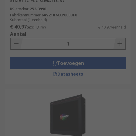
SIMATIC PLC SIMATIC S7
RS-stocknr.
252-3990
Fabrikantnummer
6AV21074XP000BF0
Subtotaal (1 eenheid)
€ 40,97
(excl. BTW)
€ 40,97/eenheid
Aantal
Toevoegen
Datasheets