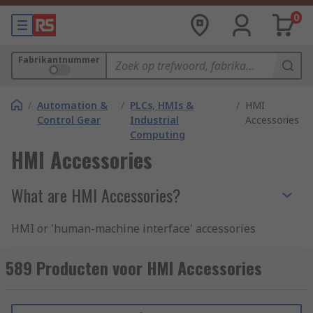
0
Fabrikantnummer
/
Automation &
/
PLCs, HMIs &
/
HMI
Control Gear
Industrial
Accessories
Computing
HMI Accessories
What are HMI Accessories?
HMI or 'human-machine interface' accessories
consist of devices that can be connected to or
used in conjunction with HMI's. This enables the
589 Producten voor HMI Accessories
user to get the most out of the technology and
significantly improve industrial automation
processes. Typical HMI accessories include