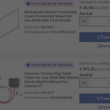
Subtotaal (1 verpakki
Voorradig bij de fabrikant
€ 26,00
(excl. BTW)
Mitsubishi Electric Protective
Aantal
Cover Protective Sheet For
Use With HMI GT21 Model
RS-stocknr.
860-9510
Fabrikantnummer
GT21-03PSGC-UC
Toe
Data
Subtotaal (1 eenheid)
Voorradig bij de fabrikant
€ 955,83
(excl. BTW
Siemens Connecting Cable
Aantal
Cable For Use With HMI Mobile
Panel (Mpi/Profibus) PLC
Siemen S7
RS-stocknr.
253-4177
Fabrikantnummer
6XV14404AN25
Toe
Data