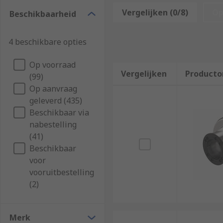
Vergelijken (0/8)
Op
Beschikbaarheid
There's an extensive list of accessories for
HMI Displ
4 beschikbare opties
Enclosures
Panels
Op voorraad
Vergelijken
Producto
Switches
(99)
Op aanvraag
Adapters
geleverd (435)
Connectors
Beschikbaar via
Controllers
nabestelling
(41)
Fittings
Beschikbaar
Protective Sheets
voor
vooruitbestelling
These types of accessories help HMI's operate more ef
(2)
locking
mounting
Merk