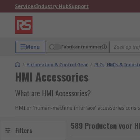
Services
Industry Hub
Support
Menu
Fabrikantnummer
/
Automation & Control Gear
/
PLCs, HMIs & Indust
HMI Accessories
What are HMI Accessories?
HMI or 'human-machine interface' accessories consist
the most out of the technology and significantly imp
memory cards
.
589 Producten voor H
Filters
Types of HMI accessories