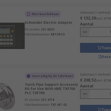
Subtotaal (1 eenheid)
Niet beschikbaar
€ 132,29
(excl. BTW
Schneider Electric Adapter
Aantal
RS-stocknr.
221-0053
Fabrikantnummer
XBTZRCO
Toe
Data
Subtotaal (1 eenheid)
Voorradig bij de fabrikant
€ 208,52
(excl. BTW
Turck Pipe Support Accessory
Aantal
Kit For Use With HMI TXF700
PLC TXF700
RS-stocknr.
227-4718
Fabrikantnummer
TXF-MT-02
Toe