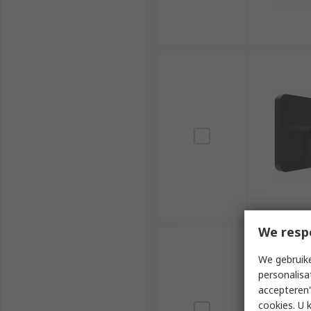
We resp
We gebruike
personalisa
accepteren"
cookies. U 