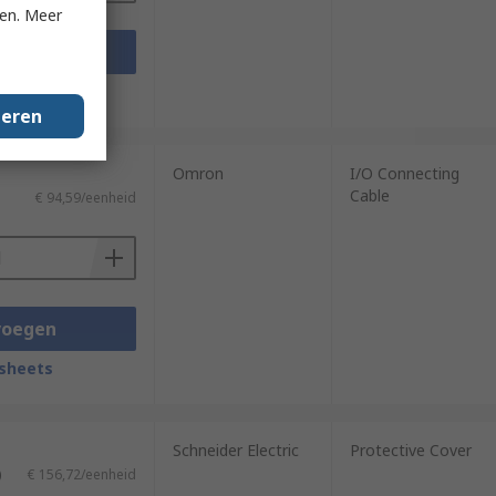
ken. Meer
voegen
sheets
geren
Omron
I/O Connecting
Cable
€ 94,59/eenheid
voegen
sheets
Schneider Electric
Protective Cover
)
€ 156,72/eenheid