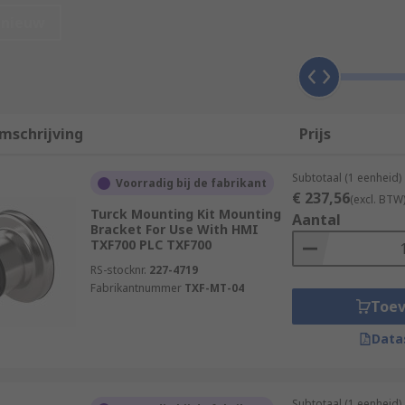
nieuw
ays
that are categorised by types and applications. Common 
mschrijving
Prijs
Subtotaal (1 eenheid)
Voorradig bij de fabrikant
€ 237,56
(excl. BTW
Turck Mounting Kit Mounting
Aantal
Bracket For Use With HMI
TXF700 PLC TXF700
RS-stocknr.
227-4719
Fabrikantnummer
TXF-MT-04
Toe
ficiently and have a multitude of applications including:
Data
Subtotaal (1 eenheid)