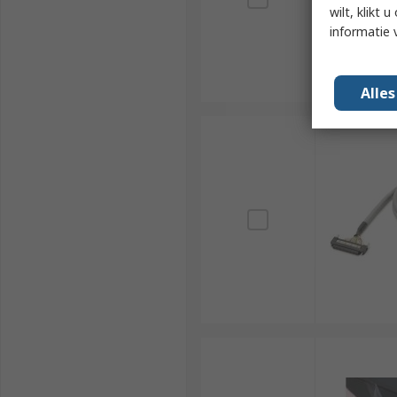
wilt, klikt
informatie 
Alle