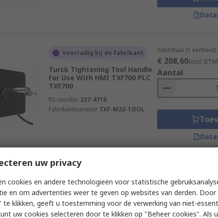
Data
Subtotaal (1 eenheid)
Voorradig bij de fabrikant
€ 208,60
(excl. BTW
Turck Tightening Tool Handle
Aantal
For Use With HMI TXF700 PLC
TXF700
RS-stocknr.
227-4716
Fabrikantnummer
TXF-M22-TOOL
Toe
Data
ecteren uw privacy
Subtotaal (1 eenheid)
Voorradig bij de fabrikant
n cookies en andere technologieën voor statistische gebruiksanalys
€ 85,13
(excl. BTW)
Schneider Electric Protective
tie en om advertenties weer te geven op websites van derden. Door 
Aantal
Cover Protective Cover For Use
 te klikken, geeft u toestemming voor de verwerking van niet-essent
With HMI Altivar Process
kunt uw cookies selecteren door te klikken op "Beheer cookies". Als u 
ATV900, Altivar Process