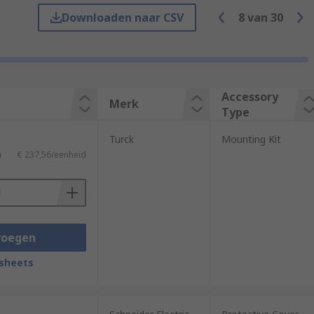
Downloaden naar CSV
8
van
30
types of accessories including:
Accessory
Merk
Type
Turck
Mounting Kit
)
€ 237,56/eenheid
voegen
sheets