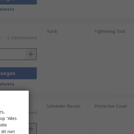
sheets
Turck
Tightening Tool
)
€ 208,60/eenheid
voegen
sheets
Schneider Electric
Protective Cover
es,
€ 85,13/eenheid
op "Alles
iële
dit niet