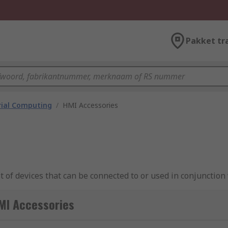
Pakket tr
rial Computing
/
HMI Accessories
 of devices that can be connected to or used in conjunction 
rove industrial automation processes. Typical HMI accessor
MI Accessories