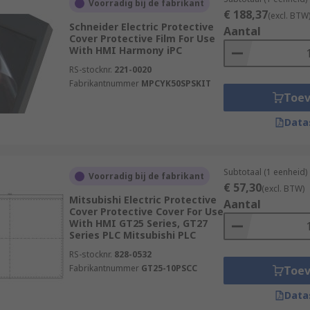
Voorradig bij de fabrikant
€ 188,37
(excl. BTW
Schneider Electric Protective
Aantal
Cover Protective Film For Use
With HMI Harmony iPC
RS-stocknr.
221-0020
and are available in various styles, configurations and mou
Fabrikantnummer
MPCYK50SPSKIT
Toe
Data
ation you need them for so it is important to consider facto
Subtotaal (1 eenheid)
Voorradig bij de fabrikant
n and, if relevant to your HMI type, software version.
€ 57,30
(excl. BTW)
Mitsubishi Electric Protective
Aantal
Cover Protective Cover For Use
ents have to offer and order today for next day delivery
With HMI GT25 Series, GT27
Series PLC Mitsubishi PLC
RS-stocknr.
828-0532
Fabrikantnummer
GT25-10PSCC
Toe
Data