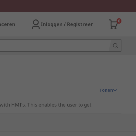
0
aceren
Inloggen / Registreer
Tonen
with HMI's. This enables the user to get
ies include everything from
cables
to