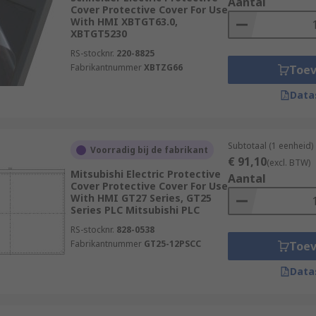
Aantal
Cover Protective Cover For Use
With HMI XBTGT63.0,
XBTGT5230
RS-stocknr.
220-8825
Fabrikantnummer
XBTZG66
Toe
Data
Subtotaal (1 eenheid)
Voorradig bij de fabrikant
€ 91,10
(excl. BTW)
Mitsubishi Electric Protective
Aantal
Cover Protective Cover For Use
With HMI GT27 Series, GT25
Series PLC Mitsubishi PLC
RS-stocknr.
828-0538
Fabrikantnummer
GT25-12PSCC
Toe
Data