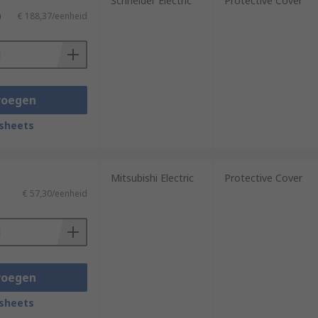
Schneider Electric
Protective Cover
)
€ 188,37/eenheid
nting options to complete specific
voegen
sheets
rs such as interface, supply voltage,
Mitsubishi Electric
Protective Cover
€ 57,30/eenheid
voegen
sheets