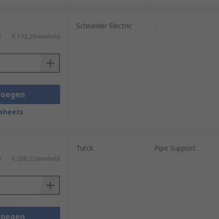
Schneider Electric
-
)
€ 132,29/eenheid
voegen
sheets
Turck
Pipe Support
)
€ 208,52/eenheid
voegen