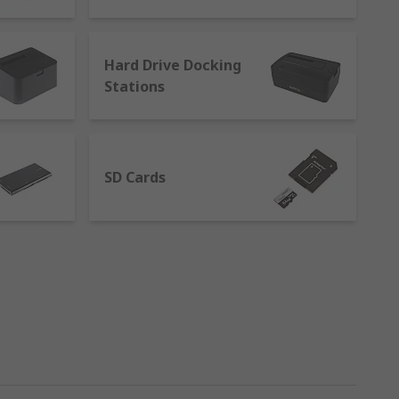
tions. The main types of storage devices
Hard Drive Docking
Stations
SD Cards