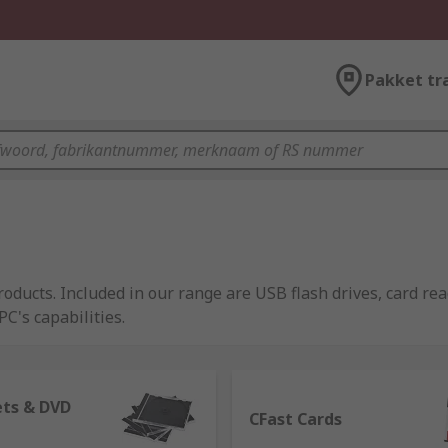
Pakket tr
ducts. Included in our range are USB flash drives, card rea
C's capabilities.
ets & DVD
formance types. Such asrandom access memory (RAM), Static
CFast Cards
e written to randomly. The main differences between Dynami