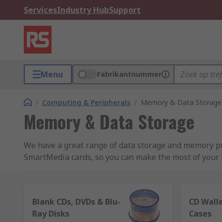
Services
Industry Hub
Support
Menu
Fabrikantnummer
/
Computing & Peripherals
/
Memory & Data Storage
Memory & Data Storage
We have a great range of data storage and memory pro
SmartMedia cards, so you can make the most of your P
Types of digital storage devices
Blank CDs, DVDs & Blu-
CD Wall
Storage devices are available, in various high-per
Ray Disks
Cases
types of memory are possible to read from and can b