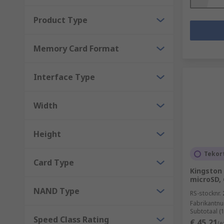
Product Type
Memory Card Format
Interface Type
Width
Height
Tekor
Card Type
Kingston
microSD, 
NAND Type
RS-stocknr.
Fabrikantn
Subtotaal (
Speed Class Rating
€ 45,21
(e