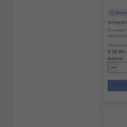
Momen
Integral
RS-stocknr.
Fabrikantn
Subtotaal (
€ 28,09
(e
Aantal