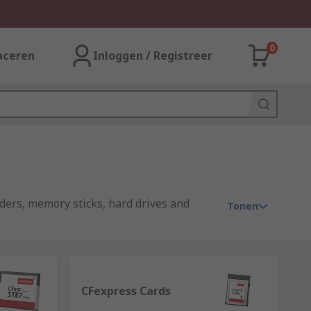
0
aceren
Inloggen / Registreer
ders, memory sticks, hard drives and
Tonen
 Ram (SRAM) or Dynamic RAM (DRAM), these
CFexpress Cards
c and Static ram are the need for a