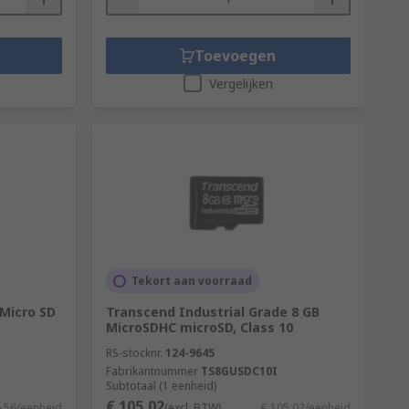
Toevoegen
Vergelijken
Tekort aan voorraad
Micro SD
Transcend Industrial Grade 8 GB
MicroSDHC microSD, Class 10
RS-stocknr.
124-9645
Fabrikantnummer
TS8GUSDC10I
Subtotaal (1 eenheid)
€ 105,02
6,56/eenheid
(excl. BTW)
€ 105,02/eenheid