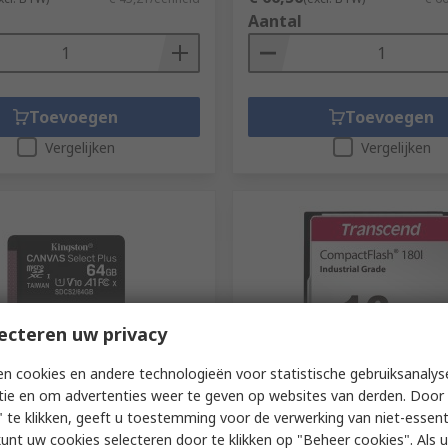
Aantal
Toevoegen
Toevoegen
Vergelijken
Vergelijken
ecteren uw privacy
teel niet beschikbaar
Op voorraad
n cookies en andere technologieën voor statistische gebruiksanalys
tie en om advertenties weer te geven op websites van derden. Door 
 64 GB MicroSD microSD,
Transcend CF180I Compact 
ass 10
Industrial Grade 128 MB C
 te klikken, geeft u toestemming voor de verwerking van niet-essent
Flash Card
kunt uw cookies selecteren door te klikken op "Beheer cookies". Als u 
195-8348