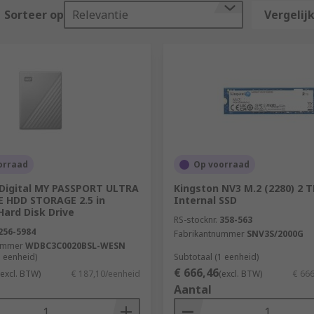
Sorteer op
Relevantie
Vergelijk
orraad
Op voorraad
Digital MY PASSPORT ULTRA
Kingston NV3 M.2 (2280) 2 T
 HDD STORAGE 2.5 in
Internal SSD
Hard Disk Drive
RS-stocknr.
358-563
256-5984
Fabrikantnummer
SNV3S/2000G
ummer
WDBC3C0020BSL-WESN
1 eenheid)
Subtotaal (1 eenheid)
€ 666,46
(excl. BTW)
€ 187,10/eenheid
(excl. BTW)
€ 66
Aantal