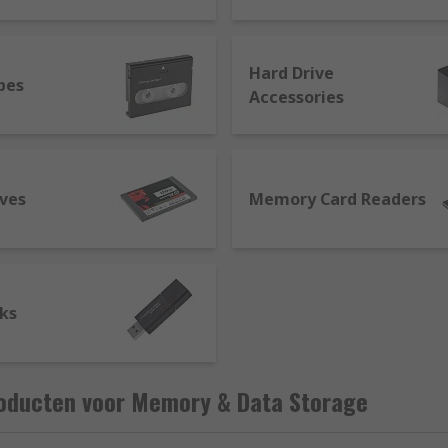
ake the static memory a preferable choice for some applica
Hard Drive
pes
Accessories
ives
Memory Card Readers
cks
oducten voor Memory & Data Storage