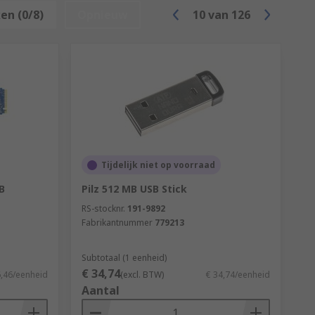
en (0/8)
Opnieuw
10
van
126
Tijdelijk niet op voorraad
B
Pilz 512 MB USB Stick
RS-stocknr.
191-9892
Fabrikantnummer
779213
Subtotaal (1 eenheid)
€ 34,74
6,46/eenheid
(excl. BTW)
€ 34,74/eenheid
Aantal