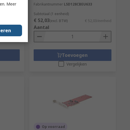
ken. Meer
Fabrikantnummer
LSD128CBEU633
Subtotaal (1 eenheid)
€ 52,03
5,14/eenheid
(excl. BTW)
€ 52,03/eenheid
Aantal
geren
Toevoegen
Vergelijken
Op voorraad