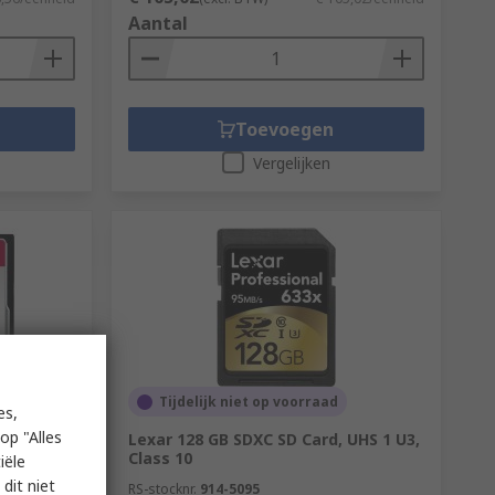
Aantal
Toevoegen
Vergelijken
Tijdelijk niet op voorraad
es,
op "Alles
Flash
Lexar 128 GB SDXC SD Card, UHS 1 U3,
ompact
Class 10
iële
dit niet
RS-stocknr.
914-5095