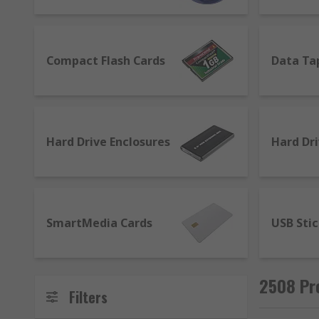
periodic refresh of dynamic memory, which can also m
that we are offering include:
Compact Flash Cards
Compact Flash Cards
Data Ta
Data Tapes
Desktop Hard Drives
External Hard Drives
Hard Drive Enclosures
Hard Dr
Floppy Disk Drives
Internal Hard Drives
Memory Card Readers
Nas Drives, SD Cards
SmartMedia Cards
USB Sti
SmartMedia Cards
Solid State Hard Drives (SSD)
2508 Pr
USB Sticks
Filters