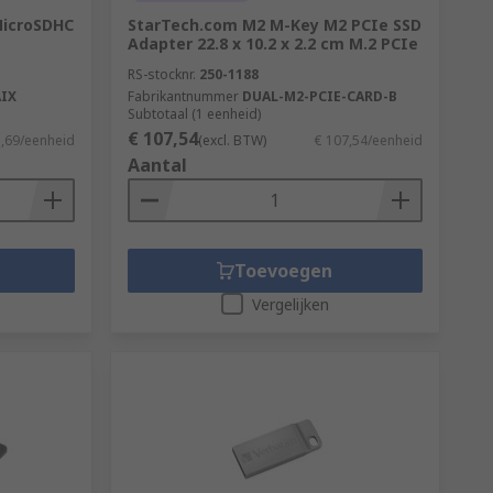
MicroSDHC
StarTech.com M2 M-Key M2 PCIe SSD
Adapter 22.8 x 10.2 x 2.2 cm M.2 PCIe
RS-stocknr.
250-1188
IX
Fabrikantnummer
DUAL-M2-PCIE-CARD-B
Subtotaal (1 eenheid)
€ 107,54
1,69/eenheid
(excl. BTW)
€ 107,54/eenheid
Aantal
Toevoegen
Vergelijken