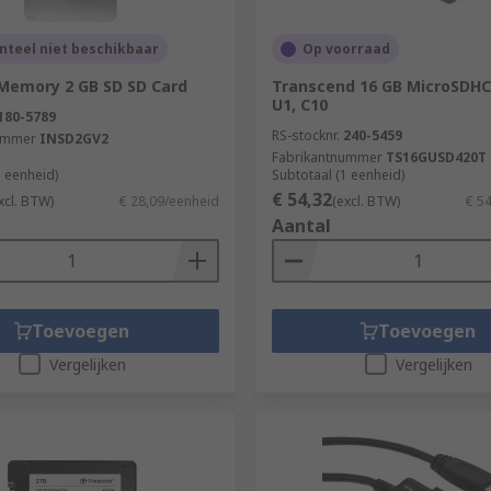
teel niet beschikbaar
Op voorraad
 Memory 2 GB SD SD Card
Transcend 16 GB MicroSDHC
U1, C10
180-5789
RS-stocknr.
240-5459
ummer
INSD2GV2
Fabrikantnummer
TS16GUSD420T
1 eenheid)
Subtotaal (1 eenheid)
€ 54,32
xcl. BTW)
€ 28,09/eenheid
(excl. BTW)
€ 5
Aantal
Toevoegen
Toevoegen
Vergelijken
Vergelijken