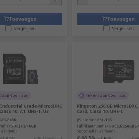
Toevoegen
Toevoegen
Vergelijken
Vergelijken
t aan voorraad
Tekort aan voorraad
 Industrial Grade MicroSDHC
Kingston 256 GB MicroSDXC 
Class 10, A1, UHS-I, U3
Card, Class 10, UHS-I
243-6486
RS-stocknr.
661-135
ummer
SDCIT2/16GB
Fabrikantnummer
SDCS3/256GBSP
1 eenheid)
Subtotaal (1 eenheid)
€ 66,56
xcl. BTW)
€ 45,21/eenheid
(excl. BTW)
€ 6