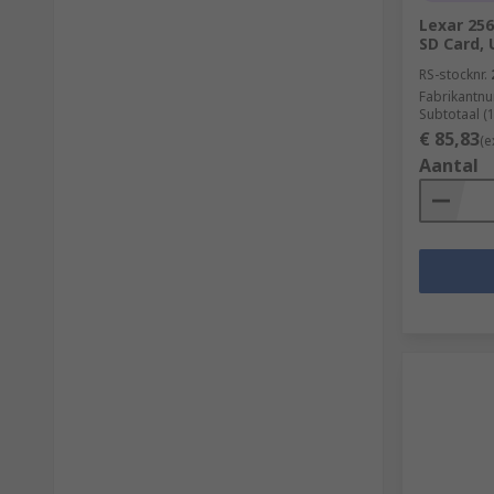
Lexar 256
SD Card, 
RS-stocknr.
Fabrikantn
Subtotaal (
€ 85,83
(e
Aantal