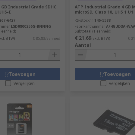
 GB Industrial Grade SDHC
ATP Industrial Grade 4 GB 
UHS-I
microSD, Class 10, UHS 1 U1
267-6427
RS-stocknr.
146-5588
ummer
LSD0800256G-BNNNG
Fabrikantnummer
AF4GUD3A-WAA
1 eenheid)
Subtotaal (1 eenheid)
€ 21,69
xcl. BTW)
€ 85,83/eenheid
(excl. BTW)
€ 2
Aantal
Toevoegen
Toevoegen
Vergelijken
Vergelijken