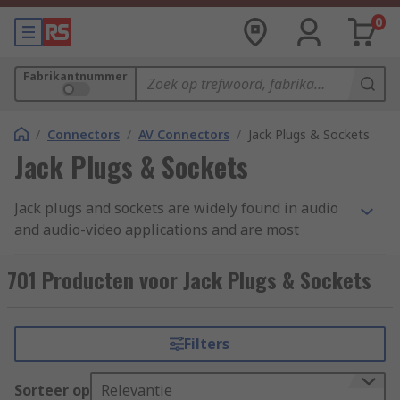
0
Fabrikantnummer
/
Connectors
/
AV Connectors
/
Jack Plugs & Sockets
Jack Plugs & Sockets
Jack plugs and sockets are widely found in audio
and audio-video applications and are most
commonly used for analogue audio signals. They
are sometimes refered to as TRS connectors,
701 Producten voor Jack Plugs & Sockets
which stands for Tip/Ring/Sleeve. The tip is the
end of the plug, the ring is the middle section
located between the two plastic dividers, and the
Filters
sleeve is the rest of the metal part of the plug.
Each part of the plug is electrically isolated from
Sorteer op
Relevantie