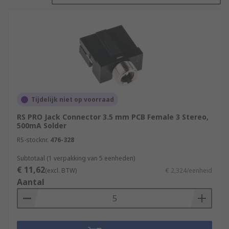
the others, allowing one plug to carry more than
one signal.They are typically available as either
mono (Single Channel, TR) versions, or Stereo
(Dual Channel, TRS) varieties. However, three-
channel versions (TRRS) are also available for
when video signals are also needed.
Types of Jack Connectors
Tijdelijk niet op voorraad
6.35 mm Jack Connectors
RS PRO Jack Connector 3.5 mm PCB Female 3 Stereo,
500mA Solder
Also known as inch Jack Plugs and Sockets, these
RS-stocknr.
476-328
connectors are widely found on musical
instruments, such as amplifiers and electric
Subtotaal (1 verpakking van 5 eenheden)
€ 11,62
guitars or keyboards. Whether on the stage or in
(excl. BTW)
€ 2,324/eenheid
Aantal
the studio, musicians and technicians will be very
familiar with inch jack plugs. They are also
sometimes known as phone connectors, due to
their prevalence in connecting analogue phones