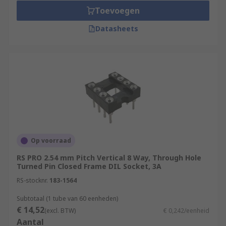
of overheating which can happen during
Toevoegen
soldering.
Datasheets
Op voorraad
RS PRO 2.54 mm Pitch Vertical 8 Way, Through Hole
Turned Pin Closed Frame DIL Socket, 3A
RS-stocknr.
183-1564
Subtotaal (1 tube van 60 eenheden)
€ 14,52
(excl. BTW)
€ 0,242/eenheid
Aantal