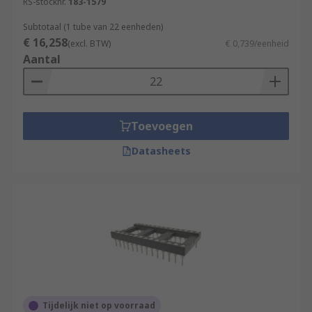
RS-stocknr.
183-1579
Subtotaal (1 tube van 22 eenheden)
€ 16,258
(excl. BTW)
€ 0,739/eenheid
Aantal
Toevoegen
Datasheets
Tijdelijk niet op voorraad