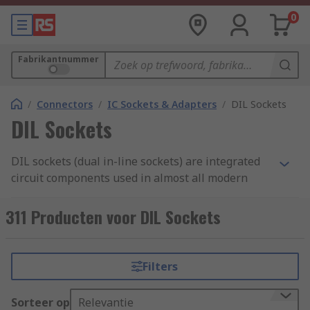
0
Fabrikantnummer
/
Connectors
/
IC Sockets & Adapters
/
DIL Sockets
DIL Sockets
DIL sockets (dual in-line sockets) are integrated
circuit components used in almost all modern
electronic devices. They have two parallel rows of
pins set in a rectangular housing. The sockets
311 Producten voor DIL Sockets
have different numbers of pins to match the
target integrated circuit. DIL sockets are
embedded in a broad range of applications for
Filters
end uses such as MRI machines and lifts.
Sorteer op
Relevantie