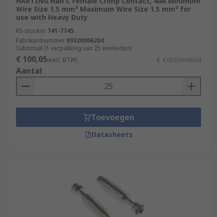
HARTING Han C Female Crimp Contact, 40A Minimum
Wire Size 1.5 mm² Maximum Wire Size 1.5 mm² for
use with Heavy Duty
RS-stocknr.
741-7745
Fabrikantnummer
09320006204
Subtotaal (1 verpakking van 25 eenheden)
€ 100,05
(excl. BTW)
€ 4,002/eenheid
Aantal
Toevoegen
Datasheets