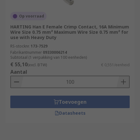
Op voorraad
HARTING Han E Female Crimp Contact, 16A Minimum
Wire Size 0.75 mm² Maximum Wire Size 0.75 mm² for
use with Heavy Duty
RS-stocknr.
173-7529
Fabrikantnummer
09330006214
Subtotaal (1 verpakking van 100 eenheden)
€ 55,10
(excl. BTW)
€ 0,551/eenheid
Aantal
Toevoegen
Datasheets