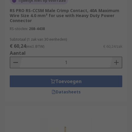
Tijdelijk niet op voorraad
RS PRO RS-CCSM Male Crimp Contact, 40A Maximum
Wire Size 4.0 mm² for use with Heavy Duty Power
Connector
RS-stocknr.
208-4438
Subtotaal (1 zak van 30 eenheden)
€ 60,24
(excl. BTW)
€ 60,24/zak
Aantal
Toevoegen
Datasheets