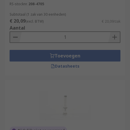
RS-stocknr.
208-4705
soldered.
Subtotaal (1 zak van 30 eenheden)
Browse our range of high-quality terminals and
€ 20,09
(excl. BTW)
€ 20,09/zak
heavy-duty connectors for all of your industrial
Aantal
application requirements.
Toevoegen
Datasheets