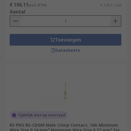
€ 106,11
(excl. BTW)
€ 106,11/zak
Aantal
Toevoegen
Datasheets
Tijdelijk niet op voorraad
RS PRO RS-CDGM Male Crimp Contact, 10A Minimum
Wire Size 0.14 mm² Maximum Wire Size 0.37 mm² for