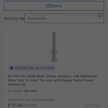
inserts. RS offer an extensive range of connector
Filters
contacts in a variety of contact materials, platings
and wire sizes.
Sorteer op
Relevantie
Selecting the correct connector contact.
There are a few things that must be considered
when selecting the best power contact for your
application. Electrical power connectors often
carry large voltages and high currents so great
care must be taken to ensure you have the right
connector.
Tijdelijk niet op voorraad
RS PRO RS-CESM Male Crimp Contact, 16A Maximum
Amperage and voltage
- The current
Wire Size 2.5 mm² for use with Heavy Duty Power
carrying capacity of the connector and
Connector
contacts running through the circuit will
RS-stocknr.
208-4666
determine which range of industrial
connectors will be suitable. Heat will be
Subtotaal (1 zak van 30 eenheden)
€ 17,54
produced by the contacts, so the total
(excl. BTW)
€ 17,54/zak