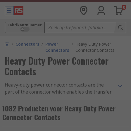
0
Fabrikantnummer
/
Connectors
/
Power
/
Heavy Duty Power
Connectors
Connector Contacts
Heavy Duty Power Connector
Contacts
Heavy-duty power connector contacts are the
part of the connector which enables the transfer
of voltage and current to power equipment. The
metal contacts can either be pin (male) or socket
1082 Producten voor Heavy Duty Power
(female). Power connector contacts are used in
Connector Contacts
conjunction with heavy-duty electrical connectors
including Han D, Han-Com and Han-Modular