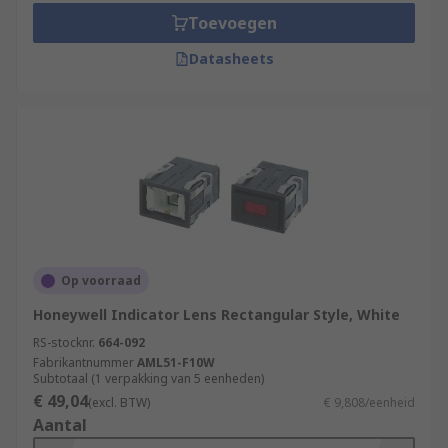
Toevoegen
Datasheets
Op voorraad
Honeywell Indicator Lens Rectangular Style, White
RS-stocknr.
664-092
Fabrikantnummer
AML51-F10W
Subtotaal (1 verpakking van 5 eenheden)
€ 49,04
(excl. BTW)
€ 9,808/eenheid
Aantal