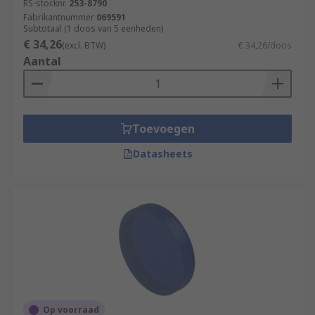
RS-stocknr.
253-8790
Fabrikantnummer
069591
Subtotaal (1 doos van 5 eenheden)
€ 34,26
(excl. BTW)
€ 34,26/doos
Aantal
Toevoegen
Datasheets
Op voorraad