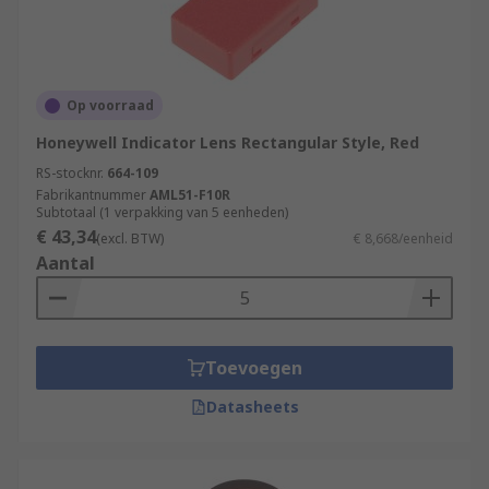
Op voorraad
Honeywell Indicator Lens Rectangular Style, Red
RS-stocknr.
664-109
Fabrikantnummer
AML51-F10R
Subtotaal (1 verpakking van 5 eenheden)
€ 43,34
(excl. BTW)
€ 8,668/eenheid
Aantal
Toevoegen
Datasheets