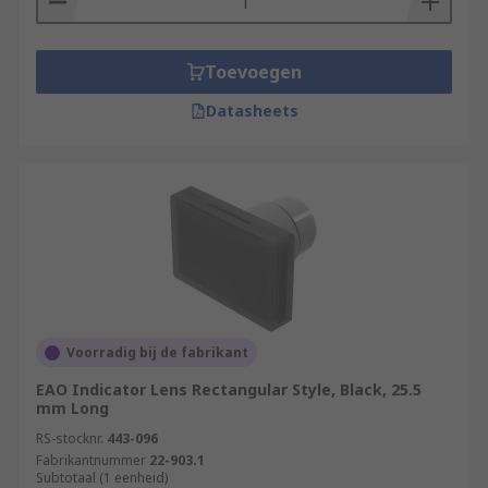
• Music studios
• Assembly lines
Toevoegen
• Agricultural equipment
Datasheets
• Tools
Types
Lenses are available in various shapes, profiles
and colours.
• Flush
Voorradig bij de fabrikant
• Domed
EAO Indicator Lens Rectangular Style, Black, 25.5
mm Long
• Rectangular, round and square
RS-stocknr.
443-096
Fabrikantnummer
22-903.1
• Clear or coloured
Subtotaal (1 eenheid)