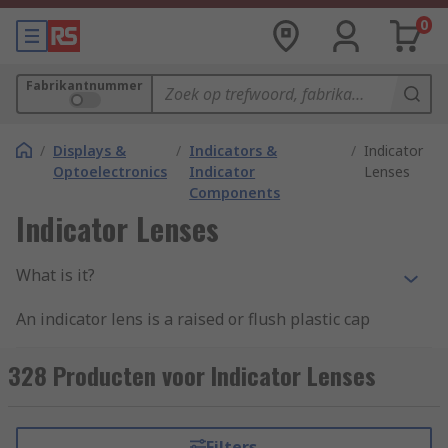
0
Fabrikantnummer
/
Displays &
/
Indicators &
/
Indicator
Optoelectronics
Indicator
Lenses
Components
Indicator Lenses
What is it?
An indicator lens is a raised or flush plastic cap
that is fixed onto the top of a panel or stacking
indicator.
328 Producten voor Indicator Lenses
What does it do?
Filters