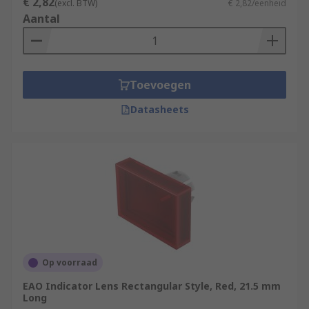
€ 2,82
(excl. BTW)
€ 2,82/eenheid
Aantal
Toevoegen
Datasheets
Op voorraad
EAO Indicator Lens Rectangular Style, Red, 21.5 mm
Long