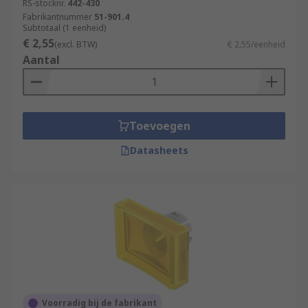
RS-stocknr.
442-430
Fabrikantnummer
51-901.4
Subtotaal (1 eenheid)
€ 2,55
(excl. BTW)
€ 2,55/eenheid
Aantal
Toevoegen
Datasheets
Voorradig bij de fabrikant