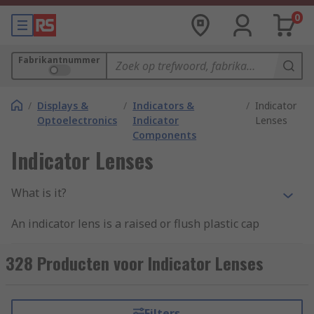
0
Fabrikantnummer
/
Displays &
/
Indicators &
/
Indicator
Optoelectronics
Indicator
Lenses
Components
Indicator Lenses
What is it?
An indicator lens is a raised or flush plastic cap
that is fixed onto the top of a panel or stacking
indicator.
328 Producten voor Indicator Lenses
What does it do?
Filters