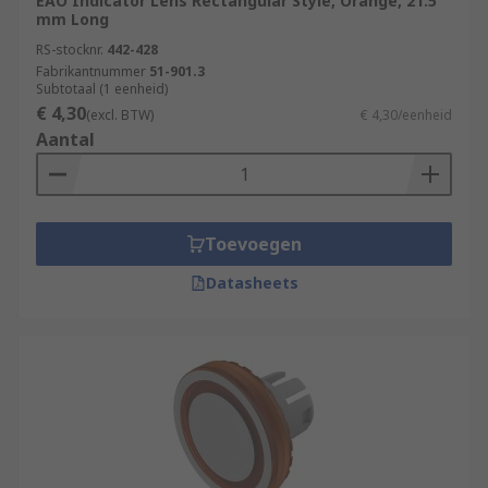
EAO Indicator Lens Rectangular Style, Orange, 21.5
mm Long
RS-stocknr.
442-428
Fabrikantnummer
51-901.3
Subtotaal (1 eenheid)
€ 4,30
(excl. BTW)
€ 4,30/eenheid
Aantal
Toevoegen
Datasheets