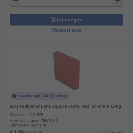
• Music studios
• Assembly lines
Toevoegen
• Agricultural equipment
Datasheets
• Tools
Types
Lenses are available in various shapes, profiles
and colours.
• Flush
Voorradig bij de fabrikant
• Domed
EAO Indicator Lens Square Style, Red, 24.4 mm Long
• Rectangular, round and square
RS-stocknr.
442-973
Fabrikantnummer
704.702.2
Subtotaal (1 eenheid)
• Clear or coloured
€ 1,64
(excl. BTW)
€ 1,64/eenheid