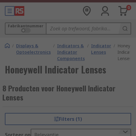
0
Fabrikantnummer
/
Displays &
/
Indicators &
/
Indicator
/
Honeywel
Optoelectronics
Indicator
Lenses
Indicator
Components
Lenses
Honeywell Indicator Lenses
8 Producten voor Honeywell Indicator
Lenses
Filters (1)
Sorteer op
Relevantie