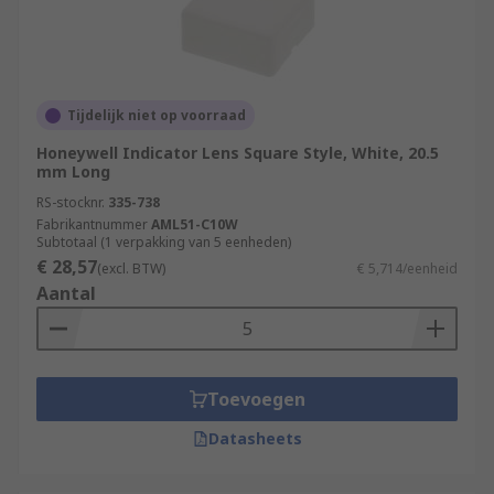
Tijdelijk niet op voorraad
Honeywell Indicator Lens Square Style, White, 20.5
mm Long
RS-stocknr.
335-738
Fabrikantnummer
AML51-C10W
Subtotaal (1 verpakking van 5 eenheden)
€ 28,57
(excl. BTW)
€ 5,714/eenheid
Aantal
Toevoegen
Datasheets