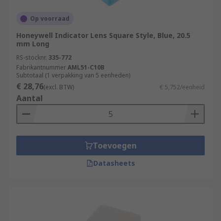
Op voorraad
Honeywell Indicator Lens Square Style, Blue, 20.5
mm Long
RS-stocknr.
335-772
Fabrikantnummer
AML51-C10B
Subtotaal (1 verpakking van 5 eenheden)
€ 28,76
(excl. BTW)
€ 5,752/eenheid
Aantal
Toevoegen
Datasheets