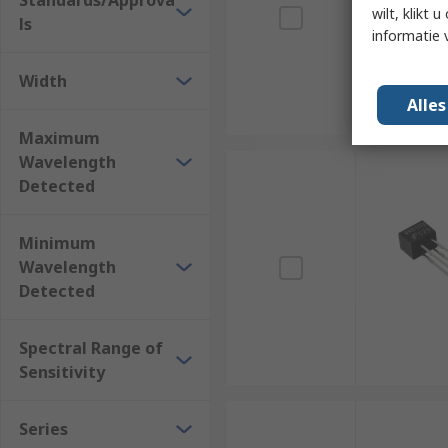
Standards/Approva
wilt, klikt
ls
informatie 
Width
Alle
Maximum
Wavelength
Detected
Minimum
Wavelength
Detected
Spectral Range of
Sensitivity
Series