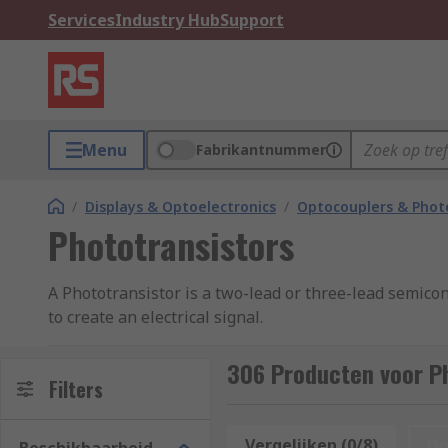
Services
Industry Hub
Support
Menu
Fabrikantnummer
/
Displays & Optoelectronics
/
Optocouplers & Phot
Phototransistors
A Phototransistor is a two-lead or three-lead semicon
to create an electrical signal.
The bipolar semiconductor is can be made from silico
306 Producten voor P
Filters
How do Phototransistors work?
Vergelijken (0/8)
Op