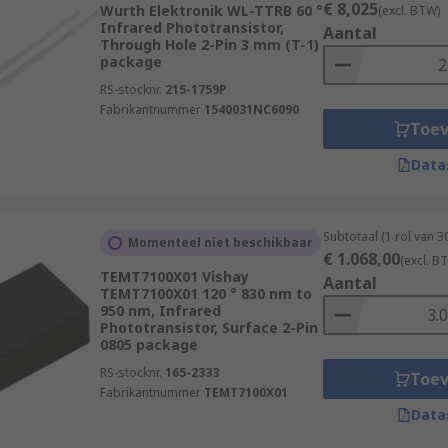
€ 8,025
Wurth Elektronik WL-TTRB 60 °
(excl. BTW)
Infrared Phototransistor,
Aantal
Through Hole 2-Pin 3 mm (T-1)
package
RS-stocknr.
215-1759P
Fabrikantnummer
1540031NC6090
Toe
Data
Subtotaal (1 rol van 
Momenteel niet beschikbaar
€ 1.068,00
(excl. B
TEMT7100X01 Vishay
Aantal
TEMT7100X01 120 ° 830 nm to
950 nm, Infrared
Phototransistor, Surface 2-Pin
0805 package
RS-stocknr.
165-2333
Toe
Fabrikantnummer
TEMT7100X01
Data