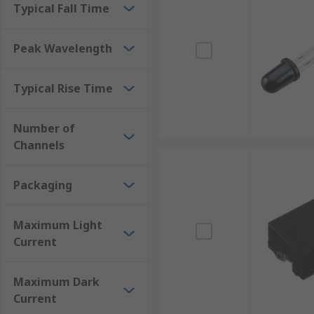
Typical Fall Time
• Photo interrupters
• Industrial electronics
Peak Wavelength
• Human detection devices
Typical Rise Time
• TV
Number of
• Air conditioning
Channels
• Digital photo-frames
Packaging
• PCs or Laptops
Maximum Light
• Automatic switches (lighting equipment)
Current
• IP cameras
Maximum Dark
• Security devices
Current