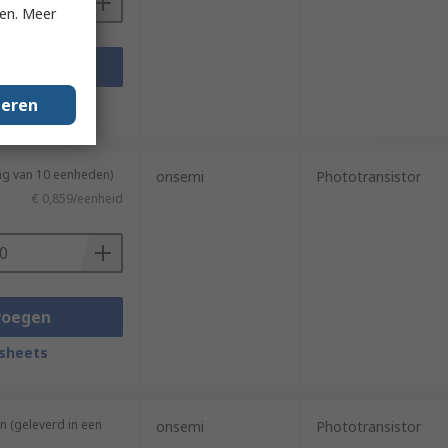
ken. Meer
voegen
sheets
geren
ng van 10 eenheden)
onsemi
Phototransistor
€ 0,859/eenheid
voegen
sheets
n (geleverd in een
onsemi
Phototransistor