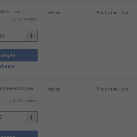
6000 eenheden)
Vishay
Phototransistor
)
€ 0,128/eenheid
voegen
sheets
n (geleverd op een
Vishay
Phototransistor
€ 0,132/eenheid
voegen