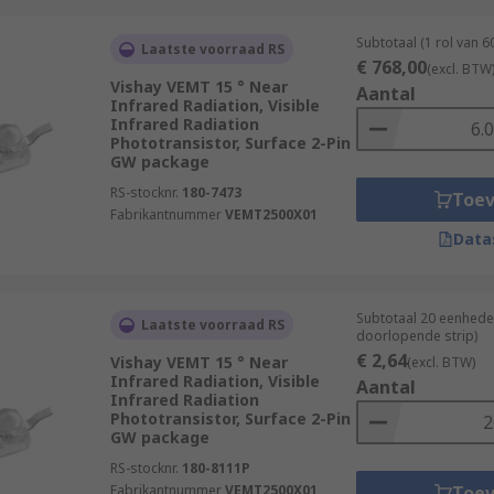
Subtotaal (1 rol van 
Laatste voorraad RS
€ 768,00
(excl. BTW
Vishay VEMT 15 ° Near
Aantal
Infrared Radiation, Visible
Infrared Radiation
Phototransistor, Surface 2-Pin
GW package
RS-stocknr.
180-7473
Toe
Fabrikantnummer
VEMT2500X01
Data
Subtotaal 20 eenhede
Laatste voorraad RS
doorlopende strip)
€ 2,64
Vishay VEMT 15 ° Near
(excl. BTW)
Infrared Radiation, Visible
Aantal
Infrared Radiation
Phototransistor, Surface 2-Pin
GW package
RS-stocknr.
180-8111P
Fabrikantnummer
VEMT2500X01
Toe