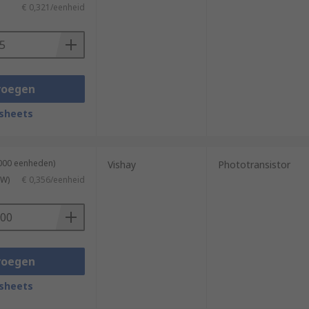
€ 0,321/eenheid
voegen
sheets
3000 eenheden)
Vishay
Phototransistor
TW)
€ 0,356/eenheid
voegen
sheets