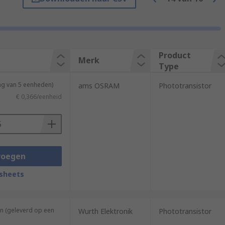
 a current flowing between an emitter and
Product
Merk
Type
ng van 5 eenheden)
ams OSRAM
Phototransistor
€ 0,366/eenheid
voegen
sheets
n (geleverd op een
Wurth Elektronik
Phototransistor