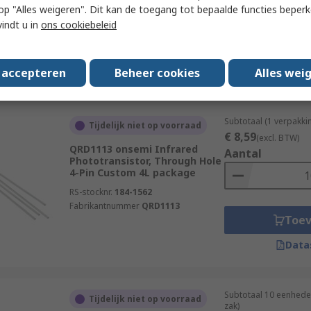
RS-stocknr.
237-4382
 u op "Alles weigeren". Dit kan de toegang tot bepaalde functies beper
Fabrikantnummer
RPI-0451E
vindt u in
ons cookiebeleid
Toe
Data
s accepteren
Beheer cookies
Alles wei
Subtotaal (1 verpakki
Tijdelijk niet op voorraad
€ 8,59
(excl. BTW)
QRD1113 onsemi Infrared
Aantal
Phototransistor, Through Hole
4-Pin Custom 4L package
RS-stocknr.
184-1562
Fabrikantnummer
QRD1113
Toe
Data
Subtotaal 10 eenhede
Tijdelijk niet op voorraad
zak)