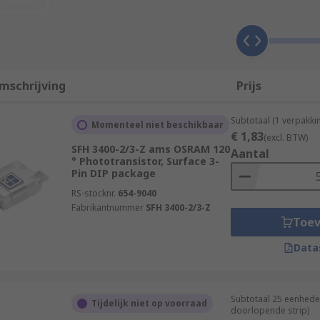
light or UV (Ultraviolet) is successful, the device will alter
 it receives.
mschrijving
Prijs
Subtotaal (1 verpakki
Momenteel niet beschikbaar
€ 1,83
(excl. BTW)
SFH 3400-2/3-Z ams OSRAM 120
Aantal
° Phototransistor, Surface 3-
Pin DIP package
RS-stocknr.
654-9040
Fabrikantnummer
SFH 3400-2/3-Z
Toe
Data
ces and applications such as:
Subtotaal 25 eenhede
Tijdelijk niet op voorraad
doorlopende strip)