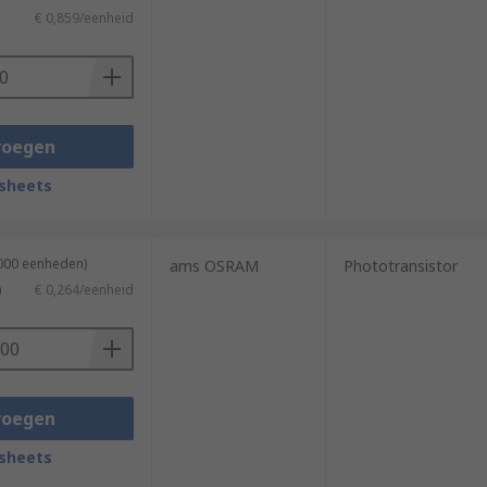
€ 0,859/eenheid
voegen
sheets
2000 eenheden)
ams OSRAM
Phototransistor
)
€ 0,264/eenheid
voegen
sheets