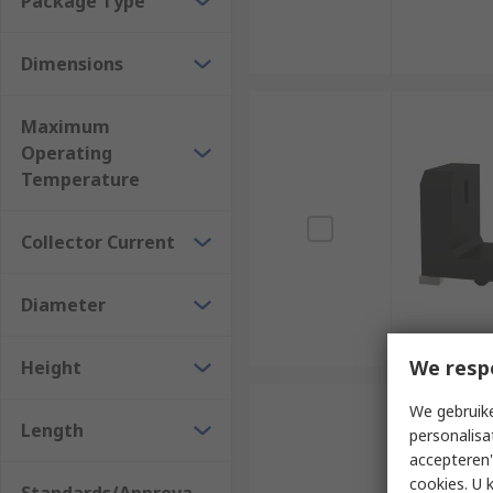
Package Type
Dimensions
Maximum
Operating
Temperature
Collector Current
Diameter
We resp
Height
We gebruike
Length
personalisa
accepteren"
cookies. U 