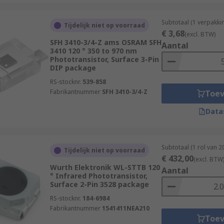
Subtotaal (1 verpakki
Tijdelijk niet op voorraad
€ 3,68
(excl. BTW)
SFH 3410-3/4-Z ams OSRAM SFH
Aantal
3410 120 ° 350 to 970 nm
Phototransistor, Surface 3-Pin
DIP package
RS-stocknr.
539-858
Fabrikantnummer
SFH 3410-3/4-Z
Toe
Data
Subtotaal (1 rol van 
Tijdelijk niet op voorraad
€ 432,00
(excl. BTW
Wurth Elektronik WL-STTB 120
Aantal
° Infrared Phototransistor,
Surface 2-Pin 3528 package
RS-stocknr.
184-6984
Fabrikantnummer
1541411NEA210
Toe