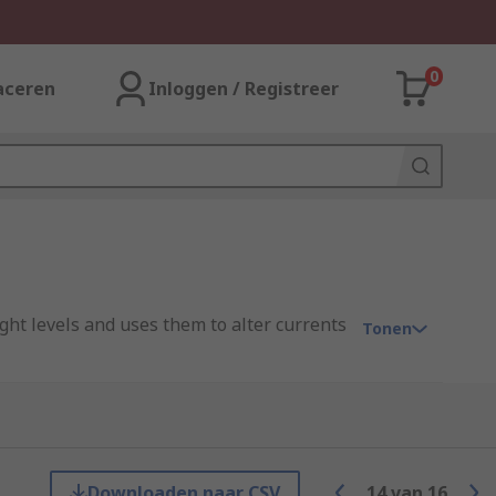
0
aceren
Inloggen / Registreer
ight levels and uses them to alter currents
Tonen
Downloaden naar CSV
14
van
16