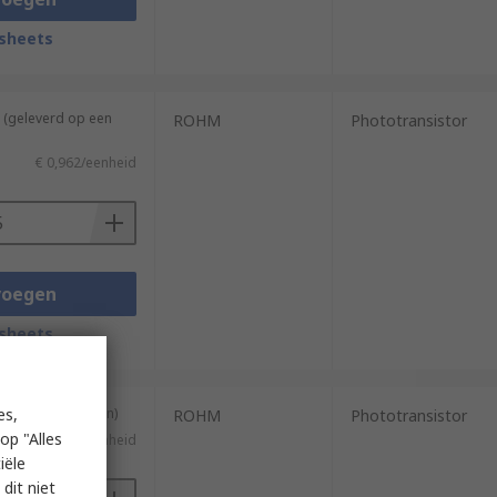
sheets
 (geleverd op een
ROHM
Phototransistor
€ 0,962/eenheid
voegen
sheets
es,
ng van 5 eenheden)
ROHM
Phototransistor
op "Alles
€ 0,962/eenheid
iële
dit niet