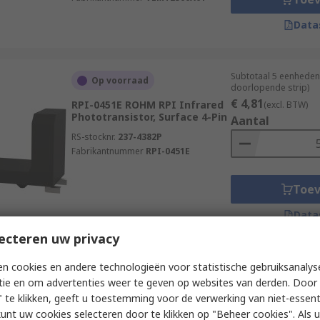
Data
Subtotaal 5 eenheden
Op voorraad
doorlopende strip)
€ 4,81
RPI-0451E ROHM RPI Infrared
(excl. BTW)
Phototransistor, Surface 4-Pin
Aantal
RS-stocknr.
237-4382P
Fabrikantnummer
RPI-0451E
Toe
Data
ecteren uw privacy
n cookies en andere technologieën voor statistische gebruiksanalys
Subtotaal (1 verpakki
Op voorraad
€ 4,81
tie en om advertenties weer te geven op websites van derden. Door 
(excl. BTW)
RPI-0451E ROHM RPI Infrared
 te klikken, geeft u toestemming voor de verwerking van niet-essent
Aantal
Phototransistor, Surface 4-Pin
kunt uw cookies selecteren door te klikken op "Beheer cookies". Als u 