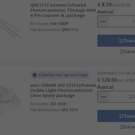
€ 8,59
QRD1113 onsemi Infrared
(excl. BTW)
Phototransistor, Through Hole
Aantal
4-Pin Custom 4L package
RS-stocknr.
184-1562P
Fabrikantnummer
QRD1113
Toe
Data
Subtotaal (1 rol van 
Tijdelijk niet op voorraad
€ 528,00
(excl. BTW
ams OSRAM SFH 3219 Infrared,
Aantal
Visible Light Phototransistor
Clear Epoxy package
RS-stocknr.
262-3320
Fabrikantnummer
SFH 3219
Toe
Data