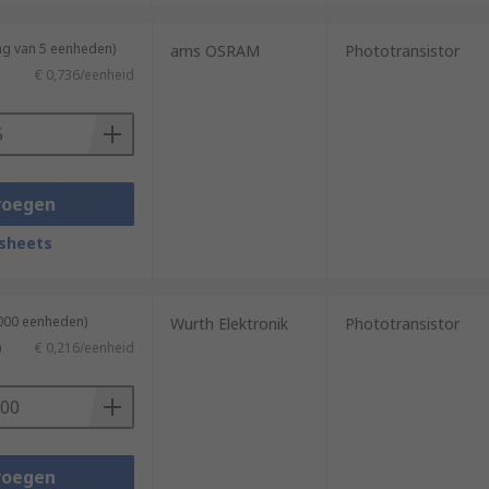
ng van 5 eenheden)
ams OSRAM
Phototransistor
€ 0,736/eenheid
voegen
sheets
2000 eenheden)
Wurth Elektronik
Phototransistor
)
€ 0,216/eenheid
voegen