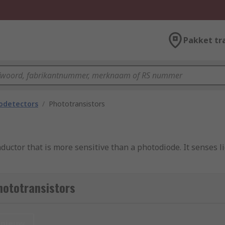
Pakket tr
odetectors
/
Phototransistors
ductor that is more sensitive than a photodiode. It senses l
n or another semi-conductive material.
hototransistors
nieuw