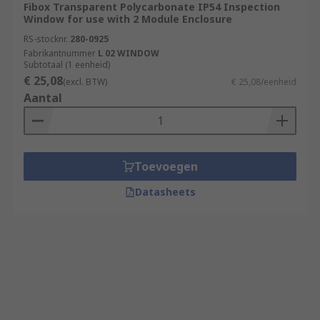
Fibox Transparent Polycarbonate IP54 Inspection
Window for use with 2 Module Enclosure
RS-stocknr.
280-0925
Fabrikantnummer
L 02 WINDOW
Subtotaal (1 eenheid)
€ 25,08
(excl. BTW)
€ 25,08/eenheid
Aantal
Toevoegen
Datasheets