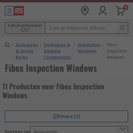
0
Fabrikantnummer
/
Enclosures
/
Enclosures &
/
Inspection
/
Fibox
& Server
Racking
Windows
Inspection
Racks
Components
Windows
Fibox Inspection Windows
11 Producten voor Fibox Inspection
Windows
Filters (1)
Sorteer op
Relevantie