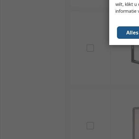
wilt, klikt
informatie 
Alle