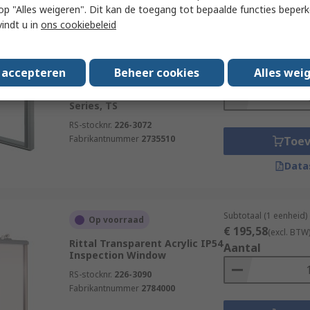
 u op "Alles weigeren". Dit kan de toegang tot bepaalde functies beper
vindt u in
ons cookiebeleid
Subtotaal (1 eenheid)
Op voorraad
€ 225,62
(excl. BTW
Rittal Grey Extruded
s accepteren
Beheer cookies
Alles wei
Aantal
Aluminium IP54 Inspection
Window for use with VX, VX SE
Series, TS
RS-stocknr.
226-3072
Fabrikantnummer
2735510
Toe
Data
Subtotaal (1 eenheid)
Op voorraad
€ 195,58
(excl. BTW
Rittal Transparent Acrylic IP54
Aantal
Inspection Window
RS-stocknr.
226-3090
Fabrikantnummer
2784000