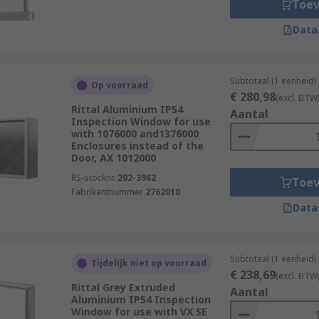
Toe
Data
Subtotaal (1 eenheid)
Op voorraad
€ 280,98
(excl. BTW
Rittal Aluminium IP54
Aantal
Inspection Window for use
with 1076000 and1376000
Enclosures instead of the
Door, AX 1012000
RS-stocknr.
202-3962
Toe
Fabrikantnummer
2762010
Data
Subtotaal (1 eenheid)
Tijdelijk niet op voorraad
€ 238,69
(excl. BTW
Rittal Grey Extruded
Aantal
Aluminium IP54 Inspection
Window for use with VX SE