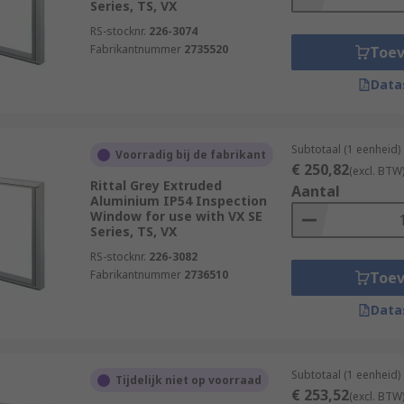
Series, TS, VX
RS-stocknr.
226-3074
Fabrikantnummer
2735520
Toe
Data
Subtotaal (1 eenheid)
Voorradig bij de fabrikant
€ 250,82
(excl. BTW
Rittal Grey Extruded
Aantal
Aluminium IP54 Inspection
Window for use with VX SE
Series, TS, VX
RS-stocknr.
226-3082
Fabrikantnummer
2736510
Toe
Data
Subtotaal (1 eenheid)
Tijdelijk niet op voorraad
€ 253,52
(excl. BTW