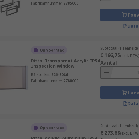
Fabrikantnummer
2785000
Toe
Data
Subtotaal (1 eenheid)
Op voorraad
€ 166,75
(excl. BTW
Rittal Transparent Acrylic IP54
Aantal
Inspection Window
RS-stocknr.
226-3086
Fabrikantnummer
2780000
Toe
Data
Subtotaal (1 eenheid)
Op voorraad
€ 273,68
(excl. BTW
Rittal Acrylic, Aluminium IP54