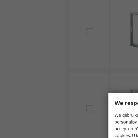
We resp
We gebruike
personalisa
accepteren"
cookies. U 