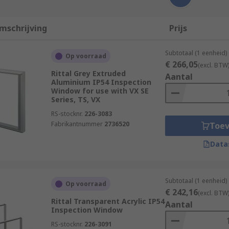
mschrijving
Prijs
Subtotaal (1 eenheid)
Op voorraad
€ 266,05
(excl. BTW
Rittal Grey Extruded
Aantal
Aluminium IP54 Inspection
Window for use with VX SE
Series, TS, VX
RS-stocknr.
226-3083
Fabrikantnummer
2736520
Toe
Data
Subtotaal (1 eenheid)
Op voorraad
€ 242,16
(excl. BTW
Rittal Transparent Acrylic IP54
Aantal
Inspection Window
RS-stocknr.
226-3091