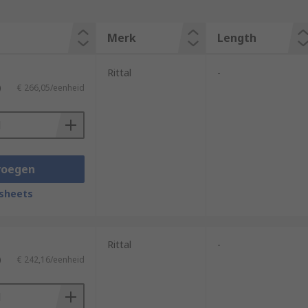
Merk
Length
Rittal
-
)
€ 266,05/eenheid
voegen
sheets
Rittal
-
)
€ 242,16/eenheid