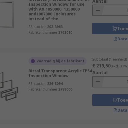
Aantal
Inspection Window for use
with AX 1050000, 1350000
and1007000 Enclosures
instead of the
RS-stocknr.
202-3963
Toe
Fabrikantnummer
2763010
Data
Subtotaal (1 eenheid)
Voorradig bij de fabrikant
€ 219,50
(excl. BTW
Rittal Transparent Acrylic IP54
Aantal
Inspection Window
RS-stocknr.
226-3094
Fabrikantnummer
2788000
Toe
Data