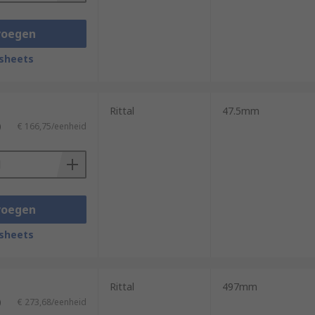
voegen
sheets
Rittal
47.5mm
)
€ 166,75/eenheid
voegen
sheets
Rittal
497mm
)
€ 273,68/eenheid