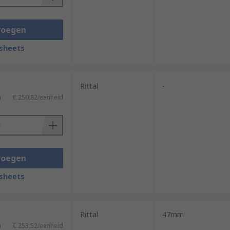
voegen
sheets
Rittal
-
)
€ 250,82/eenheid
voegen
sheets
Rittal
47mm
)
€ 253,52/eenheid