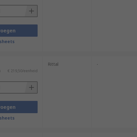
voegen
sheets
Rittal
-
)
€ 219,50/eenheid
voegen
sheets