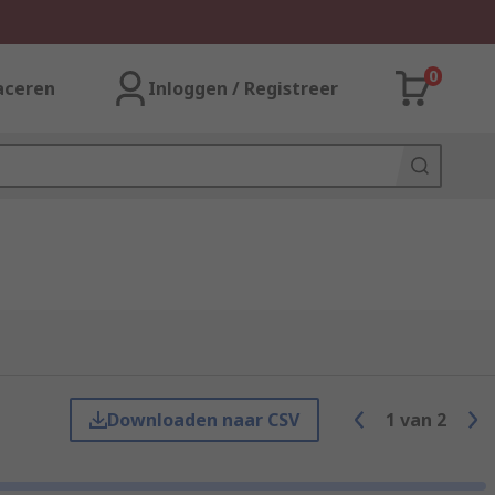
0
aceren
Inloggen / Registreer
Downloaden naar CSV
1
van
2