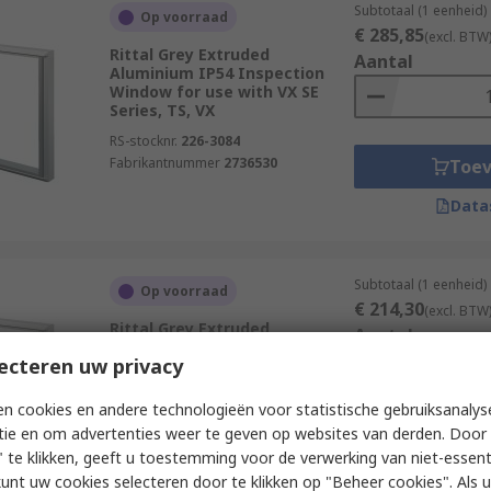
Subtotaal (1 eenheid)
Op voorraad
€ 285,85
(excl. BTW
Rittal Grey Extruded
Aantal
Aluminium IP54 Inspection
Window for use with VX SE
Series, TS, VX
RS-stocknr.
226-3084
Fabrikantnummer
2736530
Toe
Data
Subtotaal (1 eenheid)
Op voorraad
€ 214,30
(excl. BTW
Rittal Grey Extruded
Aantal
Aluminium IP54 Inspection
ecteren uw privacy
Window for use with VX SE
Series, VX, TS
n cookies en andere technologieën voor statistische gebruiksanalys
RS-stocknr.
226-3071
tie en om advertenties weer te geven op websites van derden. Door 
Fabrikantnummer
2735500
Toe
 te klikken, geeft u toestemming voor de verwerking van niet-essent
Data
kunt uw cookies selecteren door te klikken op "Beheer cookies". Als u 