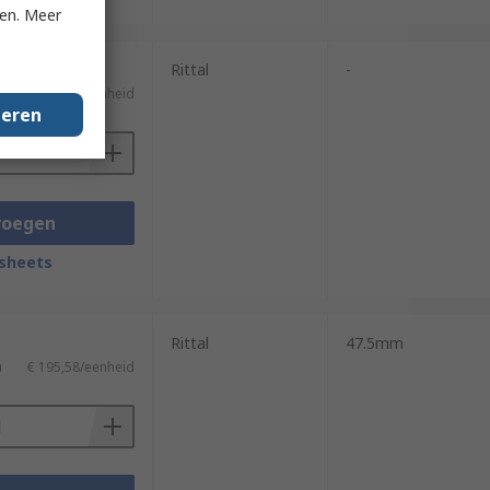
ken. Meer
Rittal
-
)
€ 225,62/eenheid
geren
voegen
sheets
Rittal
47.5mm
)
€ 195,58/eenheid