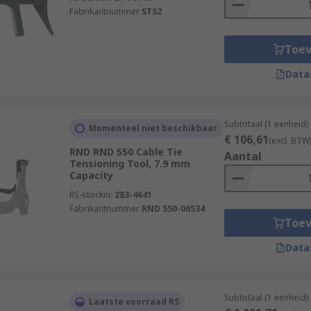
Fabrikantnummer
STS2
Toe
Data
Subtotaal (1 eenheid)
Momenteel niet beschikbaar
€ 106,61
(excl. BTW
RND RND 550 Cable Tie
Aantal
Tensioning Tool, 7.9 mm
Capacity
RS-stocknr.
283-4641
Fabrikantnummer
RND 550-00534
Toe
Data
Subtotaal (1 eenheid)
Laatste voorraad RS