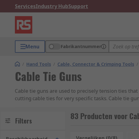
Services
Industry Hub
Support
Menu
Fabrikantnummer
/
Hand Tools
/
Cable, Connector & Crimping Tools
/
Cable Tie Guns
Cable tie guns are used to precisely tension ties that
cutting cable ties for very specific tasks. Cable tie
How does a cable tie gun work?
83 Producten voor Cab
Filters
Cable Tie Guns are simple to use tools that work in a 
operator automatically fastens the tie and cut off it's
Vergelijken (0/8)
Op