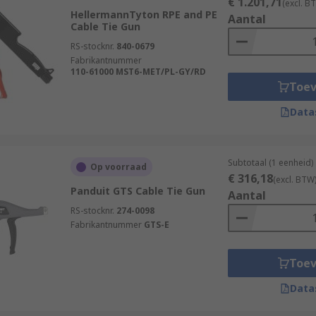
€ 1.201,71
(excl. B
HellermannTyton RPE and PE
Aantal
Cable Tie Gun
RS-stocknr.
840-0679
Fabrikantnummer
110-61000 MST6-MET/PL-GY/RD
Toe
Data
Subtotaal (1 eenheid)
Op voorraad
€ 316,18
(excl. BTW
Panduit GTS Cable Tie Gun
Aantal
RS-stocknr.
274-0098
Fabrikantnummer
GTS-E
Toe
Data