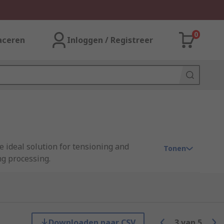
0
aceren
Inloggen / Registreer
e ideal solution for tensioning and
Tonen
ng processing.
 tie first then by squeezing handles,
Downloaden naar CSV
3
van
5