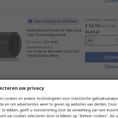
Data
Subtotaal (1 eenheid)
Voorradig bij de fabrikant
€ 63,16
(excl. BTW)
HellermannTyton SP MK Lock
Aantal
Cap Tensioning Knob
RS-stocknr.
215-9095
Fabrikantnummer
110-07200 SP MK7/MK9 LOCK CAP
TENSIONING KNOB
Toe
Data
Subtotaal (1 eenheid)
ecteren uw privacy
Op voorraad
€ 31,19
(excl. BTW)
Molex 19294 Cable Tie, 2.2 to
Aantal
n cookies en andere technologieën voor statistische gebruiksanalys
4.8 mm Capacity
tie en om advertenties weer te geven op websites van derden. Door 
RS-stocknr.
213-4381
 te klikken, geeft u toestemming voor de verwerking van niet-essent
Fabrikantnummer
192940002
kunt uw cookies selecteren door te klikken op "Beheer cookies". Als u 