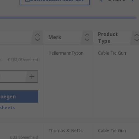
d preserve the integrity of cables, but
aying functional even after long-term use.
Product
Merk
Type
HellermannTyton
Cable Tie Gun
)
€ 182,05/eenheid
 cable ties. They are usually provided
voegen
sheets
Thomas & Betts
Cable Tie Gun
€ 33,86/eenheid