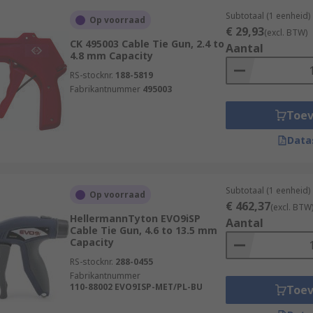
Subtotaal (1 eenheid)
Op voorraad
€ 29,93
(excl. BTW)
CK 495003 Cable Tie Gun, 2.4 to
Aantal
4.8 mm Capacity
RS-stocknr.
188-5819
Fabrikantnummer
495003
Toe
Data
Subtotaal (1 eenheid)
Op voorraad
€ 462,37
(excl. BTW
HellermannTyton EVO9iSP
Aantal
Cable Tie Gun, 4.6 to 13.5 mm
Capacity
RS-stocknr.
288-0455
Fabrikantnummer
110-88002 EVO9ISP-MET/PL-BU
Toe