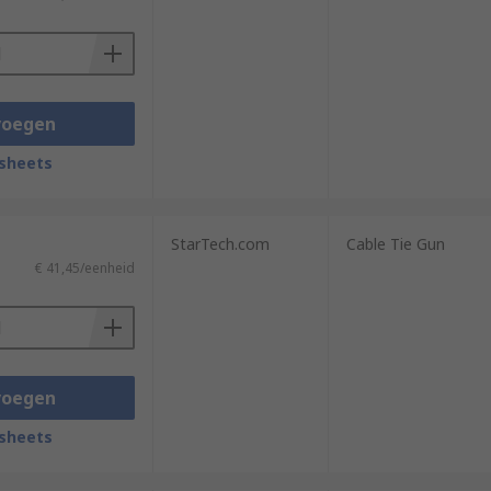
voegen
sheets
StarTech.com
Cable Tie Gun
€ 41,45/eenheid
voegen
sheets