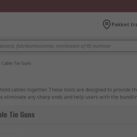
Pakket tr
Cable Tie Guns
 hold cables together. These tools are designed to provide th
 guns eliminate any sharp ends and help users with the bundli
le Tie Guns
similar way to pliers. A gun needs to be loaded with a cable
 excess.
nieuw