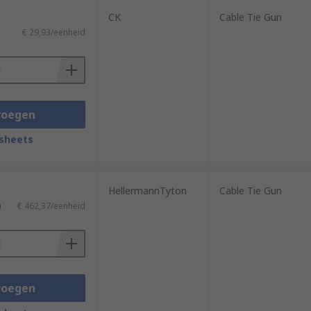
CK
Cable Tie Gun
€ 29,93/eenheid
voegen
sheets
HellermannTyton
Cable Tie Gun
)
€ 462,37/eenheid
voegen