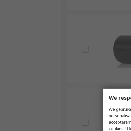
We resp
We gebruike
personalisa
accepteren"
cookies. U 