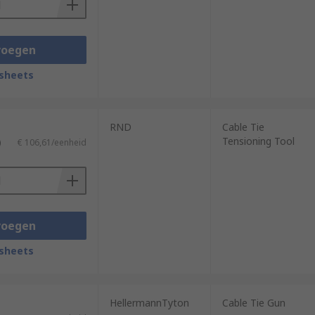
voegen
sheets
RND
Cable Tie
Tensioning Tool
)
€ 106,61/eenheid
voegen
sheets
HellermannTyton
Cable Tie Gun