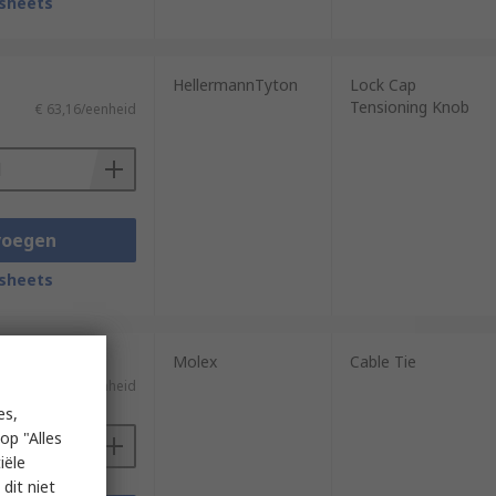
sheets
HellermannTyton
Lock Cap
Tensioning Knob
€ 63,16/eenheid
voegen
sheets
Molex
Cable Tie
€ 31,19/eenheid
es,
op "Alles
iële
dit niet