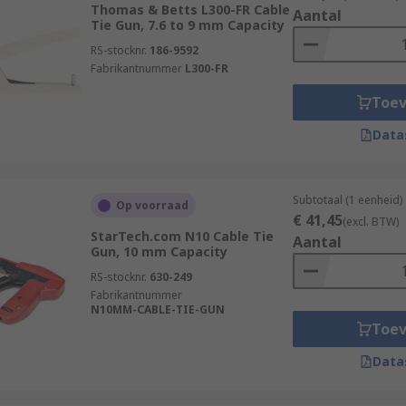
Thomas & Betts L300-FR Cable
Aantal
Tie Gun, 7.6 to 9 mm Capacity
RS-stocknr.
186-9592
Fabrikantnummer
L300-FR
Toe
Data
Subtotaal (1 eenheid)
Op voorraad
€ 41,45
(excl. BTW)
StarTech.com N10 Cable Tie
Aantal
Gun, 10 mm Capacity
RS-stocknr.
630-249
Fabrikantnummer
N10MM-CABLE-TIE-GUN
Toe
Data