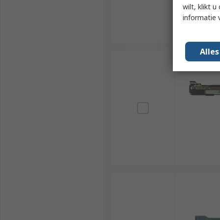
wilt, klikt
informatie 
Alle