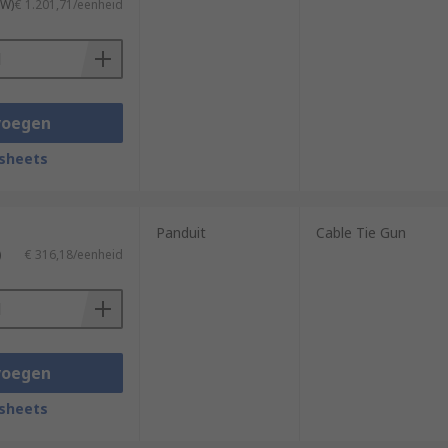
TW)
€ 1.201,71/eenheid
voegen
sheets
Panduit
Cable Tie Gun
)
€ 316,18/eenheid
voegen
sheets