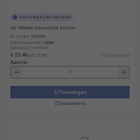
Voorradig bij de fabrikant
CK 180mm Household Scissor
RS-stocknr.
794-859
Fabrikantnummer
C8080
Subtotaal (1 eenheid)
€ 23,46
(excl. BTW)
€ 23,46/eenheid
Aantal
Toevoegen
Datasheets