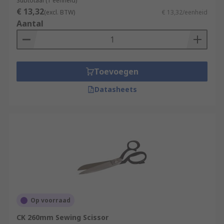
Subtotaal (1 eenheid)
€ 13,32
(excl. BTW)
€ 13,32/eenheid
Aantal
Toevoegen
Datasheets
Op voorraad
CK 260mm Sewing Scissor