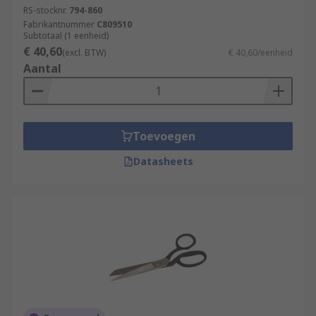
RS-stocknr.
794-860
Fabrikantnummer
C809510
Subtotaal (1 eenheid)
€ 40,60
(excl. BTW)
€ 40,60/eenheid
Aantal
Toevoegen
Datasheets