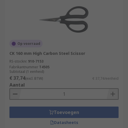
Op voorraad
CK 160 mm High Carbon Steel Scissor
RS-stocknr.
910-7153
Fabrikantnummer
T4505
Subtotaal (1 eenheid)
€ 37,74
(excl. BTW)
€ 37,74/eenheid
Aantal
Toevoegen
Datasheets