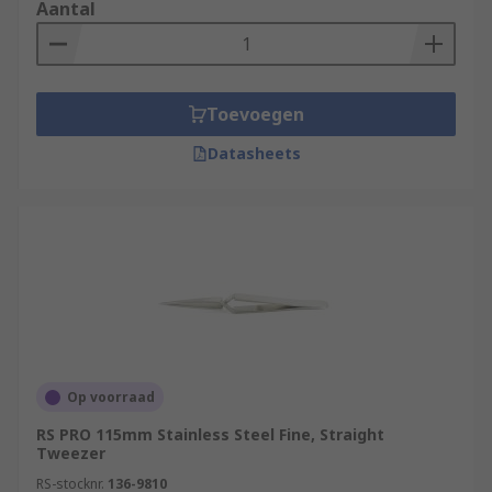
Aantal
Laboratories
Medical environments
Electronics manufacture
Toevoegen
Jewellery making
Datasheets
Watchmaking
Beauty applications
Home DIY
Op voorraad
RS PRO 115mm Stainless Steel Fine, Straight
Tweezer
RS-stocknr.
136-9810