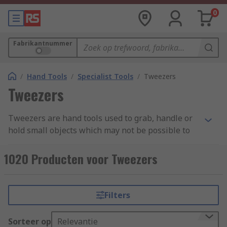
0
Fabrikantnummer
/
Hand Tools
/
Specialist Tools
/
Tweezers
Tweezers
Tweezers are hand tools used to grab, handle or
hold small objects which may not be possible to
pick up by hand and require precision and care.
They are ergonomically designed to sit
1020 Producten voor Tweezers
comfortably between the thumb and forefinger
and are often manufactured from stainless steel
for durability and long-lasting tool life. Some
Filters
tweezers are hand-filed to ensure ultimate
precision and accuracy, especially if they are
Sorteer op
Relevantie