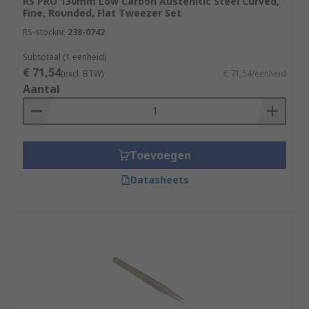
RS PRO 130mm Low Carbon Austenitic Steel Curved,
Fine, Rounded, Flat Tweezer Set
RS-stocknr.
238-0742
Subtotaal (1 eenheid)
€ 71,54
(excl. BTW)
€ 71,54/eenheid
Aantal
Toevoegen
Datasheets