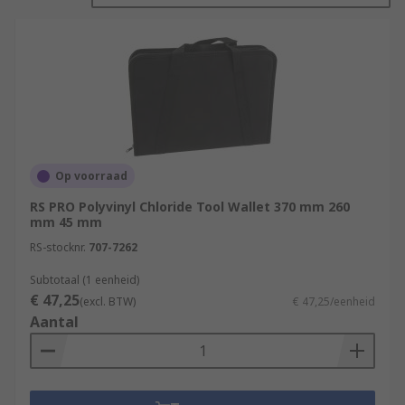
and pockets with elastic straps for keeping tools
and small components in their place.
Where would you use Tool Wallets?
Factories
Workshops
Offices
Op voorraad
DIY enthusiasts
RS PRO Polyvinyl Chloride Tool Wallet 370 mm 260
mm 45 mm
Home
RS-stocknr.
707-7262
Subtotaal (1 eenheid)
€ 47,25
(excl. BTW)
€ 47,25/eenheid
Aantal