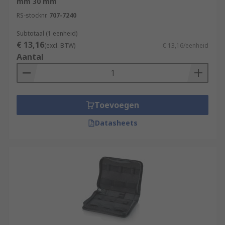
mm 30 mm
RS-stocknr.
707-7240
Subtotaal (1 eenheid)
€ 13,16
(excl. BTW)
€ 13,16/eenheid
Aantal
Toevoegen
Datasheets