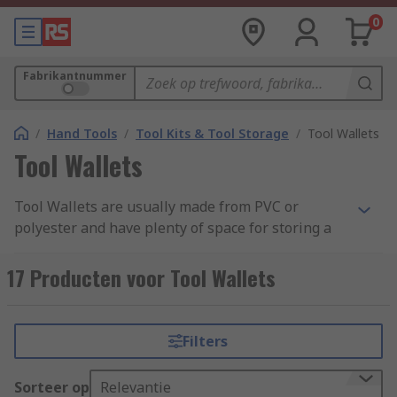
0
Fabrikantnummer
/
Hand Tools
/
Tool Kits & Tool Storage
/
Tool Wallets
Tool Wallets
Tool Wallets are usually made from PVC or
polyester and have plenty of space for storing a
variety of tools.
17 Producten voor Tool Wallets
How do they work?
They are conveniently sized for keeping in a
Filters
workbench draw or tool case. Inside they are
usually padded and have different compartments
Sorteer op
Relevantie