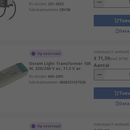
RS-stocknr.
221-2022
Fabrikantnummer
ZBV5B
Toe
Data
Subtotaal (1 eenheid)
Op voorraad
€ 71,39
(excl. BTW)
Osram Light Transformer 105
Aantal
W, 230/240 V ac, 11.3 V ac
RS-stocknr.
669-2901
Fabrikantnummer
4008321927026
Toe
Data
Subtotaal (1 eenheid)
Op voorraad