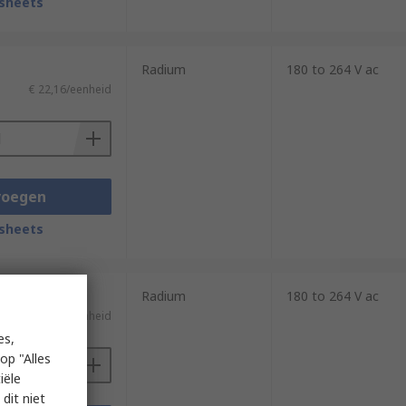
sheets
Radium
180 to 264 V ac
€ 22,16/eenheid
voegen
sheets
Radium
180 to 264 V ac
€ 30,60/eenheid
es,
op "Alles
iële
dit niet