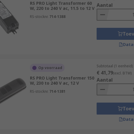
RS PRO Light Transformer 60
Aantal
W, 220 to 240 V ac, 11.5 to 12 V
RS-stocknr.
714-1388
Toe
Data
Subtotaal (1 eenheid)
Op voorraad
€ 41,79
(excl. BTW)
RS PRO Light Transformer 150
Aantal
W, 230 to 240 V ac, 12 V
RS-stocknr.
714-1381
Toe
Data