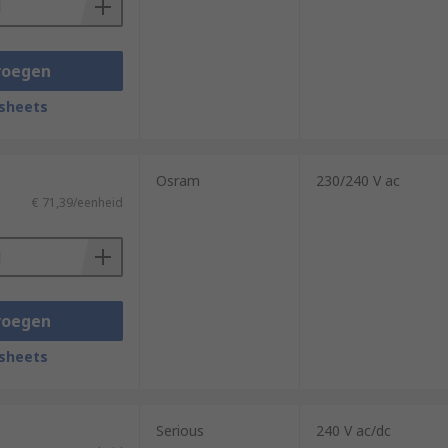
voegen
sheets
Osram
230/240 V ac
€ 71,39/eenheid
voegen
sheets
Serious
240 V ac/dc