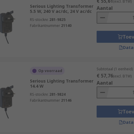
€ 55,61
(excl. BTW)
Serious Lighting Transformer
Aantal
5.5 W, 240 V ac/dc, 24 V ac/dc
RS-stocknr.
281-9825
Fabrikantnummer
21140
Toe
Data
Subtotaal (1 eenheid)
Op voorraad
€ 57,76
(excl. BTW)
Serious Lighting Transformer
Aantal
14.4 W
RS-stocknr.
281-9824
Fabrikantnummer
21146
Toe
Data