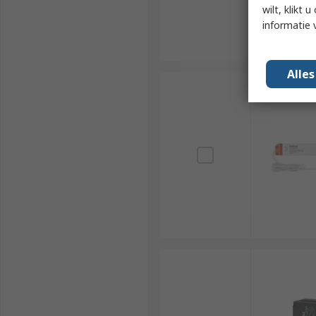
wilt, klikt
informatie 
Alle