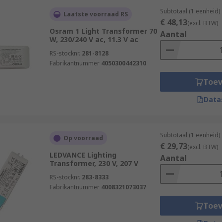
Subtotaal (1 eenheid)
Laatste voorraad RS
€ 48,13
(excl. BTW)
Osram 1 Light Transformer 70
Aantal
W, 230/240 V ac, 11.3 V ac
RS-stocknr.
281-8128
Fabrikantnummer
4050300442310
Toe
Data
Subtotaal (1 eenheid)
Op voorraad
€ 29,73
(excl. BTW)
LEDVANCE Lighting
Aantal
Transformer, 230 V, 207 V
RS-stocknr.
283-8333
Fabrikantnummer
4008321073037
Toe