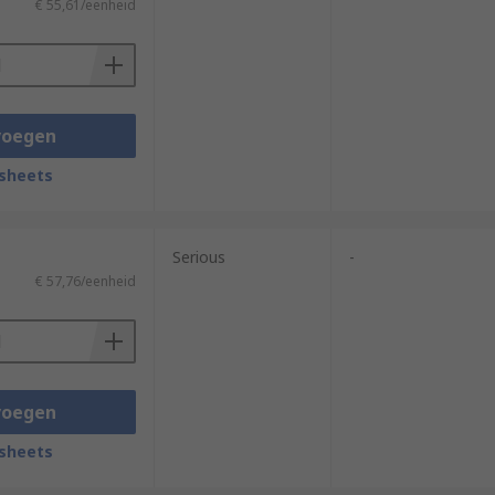
€ 55,61/eenheid
voegen
sheets
Serious
-
€ 57,76/eenheid
voegen
sheets