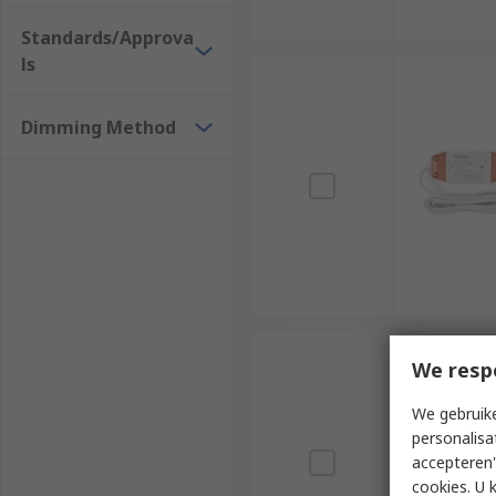
Standards/Approva
ls
Dimming Method
We resp
We gebruike
personalisa
accepteren"
cookies. U 