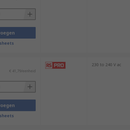
voegen
sheets
230 to 240 V ac
€ 41,79/eenheid
voegen
sheets