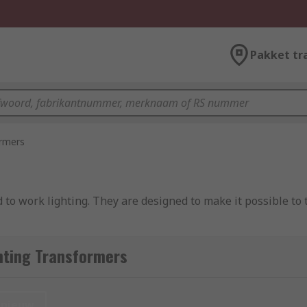
Pakket tr
ormers
 to work lighting. They are designed to make it possible to 
r, which is a transformer that contains only one winding. Alo
hting Transformers
t basic auto transformer design, the output can be affixed to
 the voltage.
nieuw