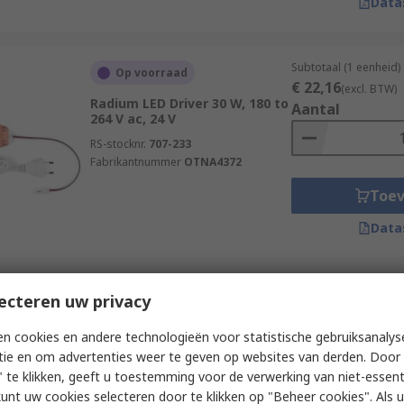
Data
Subtotaal (1 eenheid)
Op voorraad
€ 22,16
(excl. BTW)
Radium LED Driver 30 W, 180 to
Aantal
264 V ac, 24 V
RS-stocknr.
707-233
Fabrikantnummer
OTNA4372
Toe
Data
Subtotaal (1 eenheid)
ecteren uw privacy
Op voorraad
€ 30,60
(excl. BTW)
Radium LED Driver 60 W, 180 to
Aantal
n cookies en andere technologieën voor statistische gebruiksanalys
264 V ac, 24 V
tie en om advertenties weer te geven op websites van derden. Door 
RS-stocknr.
707-235
 te klikken, geeft u toestemming voor de verwerking van niet-essent
Fabrikantnummer
OTNA4373
kunt uw cookies selecteren door te klikken op "Beheer cookies". Als u 