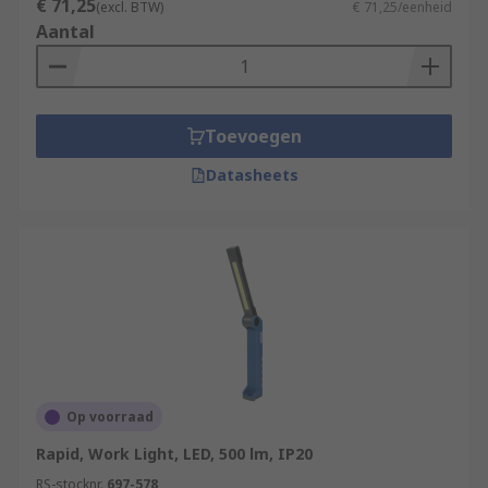
€ 71,25
to provide great illumination and have a
(excl. BTW)
€ 71,25/eenheid
Aantal
high resistance to failure.
Toevoegen
Datasheets
Op voorraad
Rapid, Work Light, LED, 500 lm, IP20
RS-stocknr.
697-578