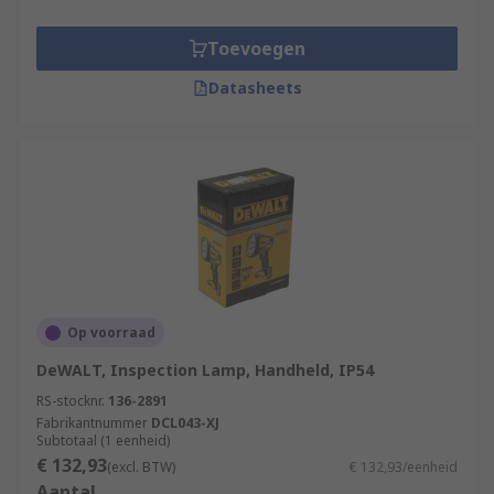
Toevoegen
Datasheets
Op voorraad
DeWALT, Inspection Lamp, Handheld, IP54
RS-stocknr.
136-2891
Fabrikantnummer
DCL043-XJ
Subtotaal (1 eenheid)
€ 132,93
(excl. BTW)
€ 132,93/eenheid
Aantal