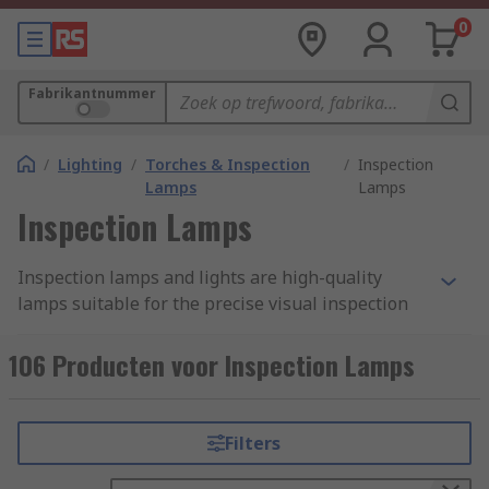
0
Fabrikantnummer
/
Lighting
/
Torches & Inspection
/
Inspection
Lamps
Lamps
Inspection Lamps
Inspection lamps and lights are high-quality
lamps suitable for the precise visual inspection
of instruments and objects. They improve
visibility by providing exceptional brightness,
106 Producten voor Inspection Lamps
allowing the user with a higher level of accuracy
and precision while carrying out detailed work.
Inspection lamps vary from small, battery-
Filters
operated torches or pen-style lights to larger
lamps hooks or other fastening methods to