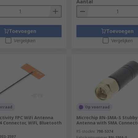
Aantal
Toevoegen
Toevoegen
Vergelijken
Vergelijken
orraad
Op voorraad
tivity FPC WiFi Antenna
Microchip RN-SMA-S Stubby
 Connector, WiFi, Bluetooth
Antenna with SMA Connecto
RS-stocknr.
798-5374
203-3597
Fabrikantnummer
RN-SMA-S