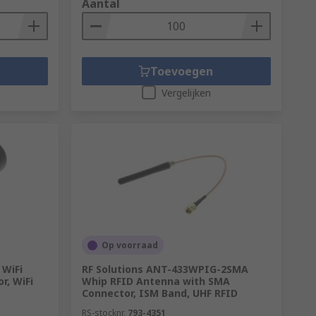
Aantal
Toevoegen
Vergelijken
Op voorraad
 WiFi
RF Solutions ANT-433WPIG-2SMA
r, WiFi
Whip RFID Antenna with SMA
Connector, ISM Band, UHF RFID
RS-stocknr.
793-4351