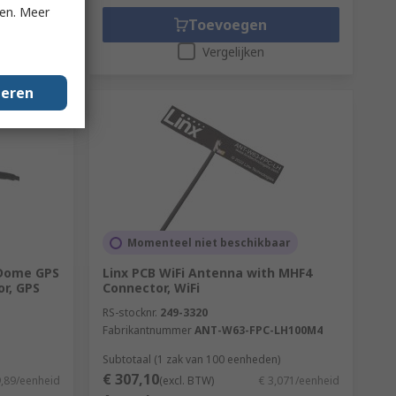
ken. Meer
Toevoegen
Vergelijken
geren
Momenteel niet beschikbaar
 Dome GPS
Linx PCB WiFi Antenna with MHF4
r, GPS
Connector, WiFi
RS-stocknr.
249-3320
Fabrikantnummer
ANT-W63-FPC-LH100M4
Subtotaal (1 zak van 100 eenheden)
€ 307,10
9,89/eenheid
(excl. BTW)
€ 3,071/eenheid