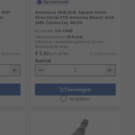
Op voorraad
 WiFi
Antenova SR4L034L Square Omni-
or
Directional PCB Antenna Mount with
h transmitters and receivers in a wide
SMA Connector, 4G/3G
RS-stocknr.
223-1068P
Fabrikantnummer
SR4L034L
Subtotaal 2 eenheden (geleverd op een
doorlopende strip)
€ 5,92
es including mobile phones, laptops and
3,06/eenheid
(excl. BTW)
€ 2,96/eenheid
Aantal
Toevoegen
Vergelijken