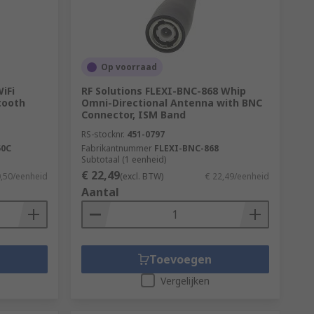
Op voorraad
iFi
RF Solutions FLEXI-BNC-868 Whip
tooth
Omni-Directional Antenna with BNC
Connector, ISM Band
RS-stocknr.
451-0797
50C
Fabrikantnummer
FLEXI-BNC-868
Subtotaal (1 eenheid)
€ 22,49
0,50/eenheid
(excl. BTW)
€ 22,49/eenheid
Aantal
Toevoegen
Vergelijken