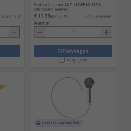
Fabrikantnummer
ANT-433WPIG-2SMA
Subtotaal (1 eenheid)
€ 11,39
6,26/eenheid
(excl. BTW)
€ 11,39/eenheid
Aantal
Toevoegen
Vergelijken
Laatste voorraad RS