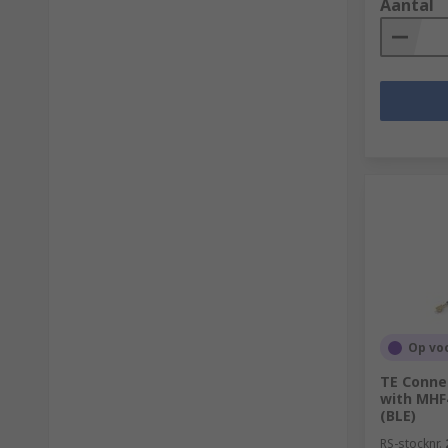
Aantal
Op vo
TE Connec
with MHF4
(BLE)
RS-stocknr.