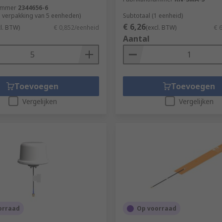
ummer
2344656-6
1 verpakking van 5 eenheden)
Subtotaal (1 eenheid)
€ 6,26
cl. BTW)
€ 0,852/eenheid
(excl. BTW)
€ 
Aantal
Toevoegen
Toevoegen
Vergelijken
Vergelijken
orraad
Op voorraad