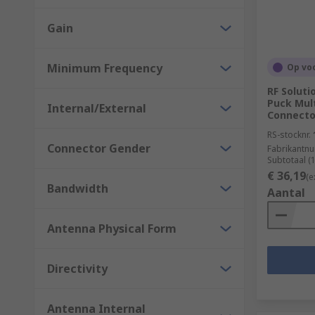
Gain
Minimum Frequency
Op vo
RF Solut
Puck Mul
Internal/External
Connecto
RS-stocknr.
Connector Gender
Fabrikantn
Subtotaal (
€ 36,19
(e
Bandwidth
Aantal
Antenna Physical Form
Directivity
Antenna Internal