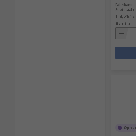
Fabrikantn
Subtotaal (
€ 4,26
(ex
Aantal
Op vo