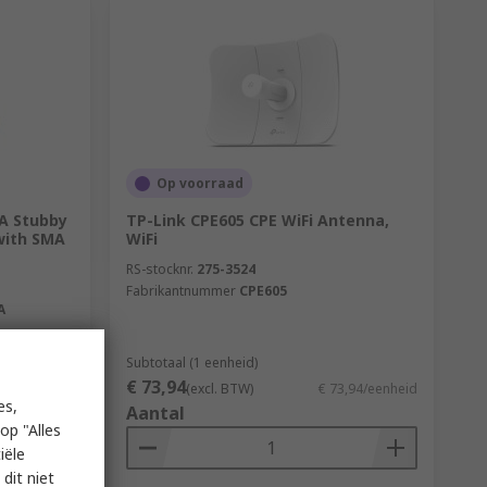
Op voorraad
A Stubby
TP-Link CPE605 CPE WiFi Antenna,
with SMA
WiFi
RS-stocknr.
275-3524
Fabrikantnummer
CPE605
A
Subtotaal (1 eenheid)
€ 73,94
3,50/eenheid
(excl. BTW)
€ 73,94/eenheid
es,
Aantal
op "Alles
iële
dit niet