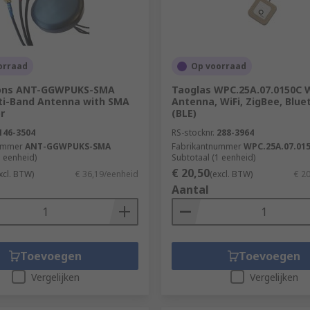
orraad
Op voorraad
ions ANT-GGWPUKS-SMA
Taoglas WPC.25A.07.0150C W
ti-Band Antenna with SMA
Antenna, WiFi, ZigBee, Blue
r
(BLE)
146-3504
RS-stocknr.
288-3964
ummer
ANT-GGWPUKS-SMA
Fabrikantnummer
WPC.25A.07.01
1 eenheid)
Subtotaal (1 eenheid)
€ 20,50
xcl. BTW)
€ 36,19/eenheid
(excl. BTW)
€ 2
Aantal
Toevoegen
Toevoegen
Vergelijken
Vergelijken