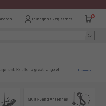
0
aceren
Inloggen / Registreer
uipment. RS offer a great range of
Tonen
ntennas then convert the frequencies into
Multi-Band Antennas