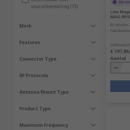
Op vo
vooruitbestelling (73)
Telemetry Antennas
Linx Mag
MAG-RPS
Used to record and transmit data from remote source
RS-stocknr.
Merk
range of applications across many industries.
Fabrikantn
WiFi Antennas
Features
Subtotaal (
€ 197,86
These antennas are designed to pick up the wireless
Aantal
Connector Type
routers. WiFi antennas are used for the enhancement
RF Protocols
Antenna Mount Type
Product Type
Maximum Frequency