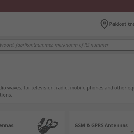
Pakket tr
io waves, for television, radio, mobile phones and other eq
tions.
 of RF (radio frequency) signals from GPS satellites. The a
ennas
GSM & GPRS Antennas
vers.