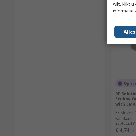
wilt, klikt
informatie 
Alle
Op vo
RF Solut
Stubby O
with SMA
RS-stocknr.
Fabrikantn
Subtotaal (
€ 4,74
(ex