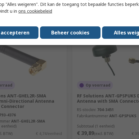
 u op "Alles weigeren". Dit kan de toegang tot bepaalde functies beper
Toevoegen
Toevoegen
vindt u in
ons cookiebeleid
Vergelijken
Vergelijken
s accepteren
Beheer cookies
Alles wei
orraad
Op voorraad
ions ANT-GHEL2R-SMA
RF Solutions ANT-GPSPUKS
mni-Directional Antenna
Antenna with SMA Connecto
 Connector
RS-stocknr.
704-3451
793-4376
Fabrikantnummer
ANT-GPSPUKS
ummer
ANT-GHEL2R-SMA
1 eenheid)
Subtotaal (1 eenheid)
€ 39,89
cl. BTW)
€ 4,74/eenheid
(excl. BTW)
€ 3