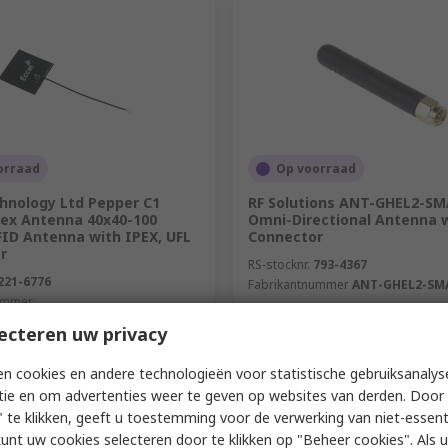
orraad
Op voorraad
chnology Ltd Pepper C1
RF Solutions ANT-GHEL2-SM
lex Antenna 40x40-100
Omni-Directional Antenna 
FID Antenna with IPEX, UFL
Connector
r
RS-stocknr.
793-4367
221-6776
Fabrikantnummer
ANT-GHEL2-SM
ummer
Module Flex Antenna 40x40-100
ecteren uw privacy
1 eenheid)
Subtotaal (1 eenheid)
€ 3,50
cl. BTW)
€ 7,98/eenheid
(excl. BTW)
€ 
n cookies en andere technologieën voor statistische gebruiksanalys
Aantal
tie en om advertenties weer te geven op websites van derden. Door 
 te klikken, geeft u toestemming voor de verwerking van niet-essent
kunt uw cookies selecteren door te klikken op "Beheer cookies". Als u 