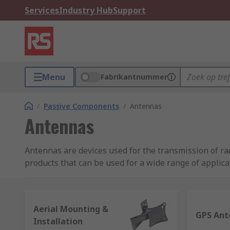
Services
Industry Hub
Support
Menu
Fabrikantnummer
/
Passive Components
/
Antennas
Antennas
Antennas are devices used for the transmission of rad
products that can be used for a wide range of applica
GPS Antennas
GPS antennas can receive and/ or expand the distance
Aerial Mounting &
GPS Ant
electronic signals, so they can be used with GPS recei
Installation