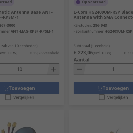
orraad
Op voorraad
netic Antenna Base ANT-
L-Com HG2409UM-RSP Blade
F-RPSM-1
Antenna with SMA Connect
s back to IT systems. Telemetry antennas are used along wit
267-3000
RS-stocknr.
286-943
ummer
ANT-MAG-RPSF-RPSM-1
Fabrikantnummer
HG2409UM-RSP
1 zak van 10 eenheden)
Subtotaal (1 eenheid)
€ 223,06
 network radio transmissions that are broadcast from devic
(excl. BTW)
€ 19,786/eenheid
(excl. BTW)
€ 22
Aantal
 of signals and can give you better range and performance.
Toevoegen
Toevoegen
Vergelijken
Vergelijken