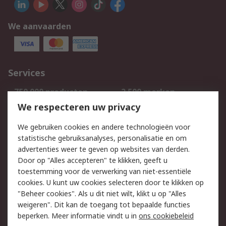
We aanvaarden
Services
750.000 producten
2.500 merken
Bestellen
Inkoopoplossingen
We respecteren uw privacy
Retouren
Technisch advies
We gebruiken cookies en andere technologieën voor
Track & Trace
statistische gebruiksanalyses, personalisatie en om
advertenties weer te geven op websites van derden.
Wettelijk
Door op "Alles accepteren" te klikken, geeft u
toestemming voor de verwerking van niet-essentiële
Cookiebeleid
Email veiligheid
cookies. U kunt uw cookies selecteren door te klikken op
Privacybeleid
Websitevoorwaarden
"Beheer cookies". Als u dit niet wilt, klikt u op "Alles
weigeren". Dit kan de toegang tot bepaalde functies
Algemene
beperken. Meer informatie vindt u in
ons cookiebeleid
verkoopvoorwaarden