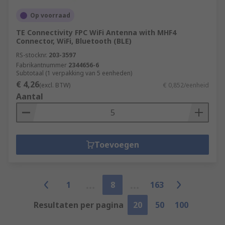
Op voorraad
TE Connectivity FPC WiFi Antenna with MHF4
Connector, WiFi, Bluetooth (BLE)
RS-stocknr.
203-3597
Fabrikantnummer
2344656-6
Subtotaal (1 verpakking van 5 eenheden)
€ 4,26
(excl. BTW)
€ 0,852/eenheid
Aantal
Toevoegen
1
8
163
Resultaten per pagina
20
50
100