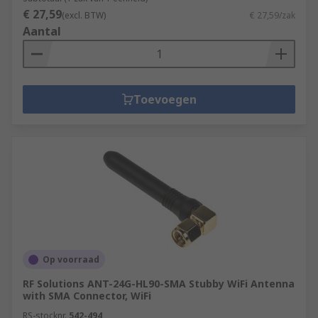
€ 27,59
(excl. BTW)
€ 27,59/zak
Aantal
Toevoegen
Op voorraad
RF Solutions ANT-24G-HL90-SMA Stubby WiFi Antenna
with SMA Connector, WiFi
RS-stocknr.
542-494