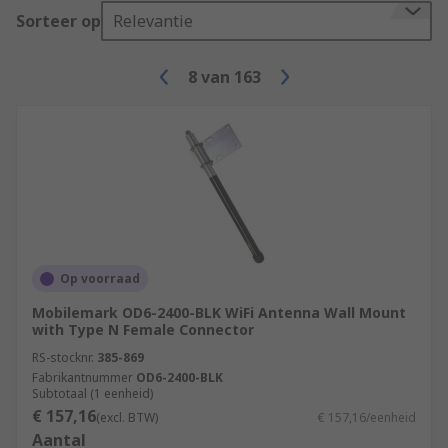
Telemetry Antennas
Sorteer op
Relevantie
Used to record and transmit data from remote
8
van
163
sources back to IT systems. Telemetry antennas
are used along with transmitters and receivers in
a wide range of applications across many
industries.
WiFi Antennas
These antennas are designed to pick up the
wireless network radio transmissions that are
Op voorraad
broadcast from devices including mobile phones,
Mobilemark OD6-2400-BLK WiFi Antenna Wall Mount
laptops and routers. WiFi antennas are used for
with Type N Female Connector
the enhancement of signals and can give you
RS-stocknr.
385-869
better range and performance.
Fabrikantnummer
OD6-2400-BLK
Subtotaal (1 eenheid)
€ 157,16
(excl. BTW)
€ 157,16/eenheid
Aantal