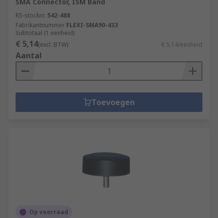
SMA Connector, ISM Band
RS-stocknr.
542-488
Fabrikantnummer
FLEXI-SMA90-433
Subtotaal (1 eenheid)
€ 5,14
(excl. BTW)
€ 5,14/eenheid
Aantal
Toevoegen
Op voorraad