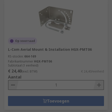
Op voorraad
L-Com Aerial Mount & Installation HGX-PMT06
RS-stocknr.
664-169
Fabrikantnummer
HGX-PMT06
Subtotaal (1 eenheid)
€ 24,40
(excl. BTW)
€ 24,40/eenheid
Aantal
Toevoegen