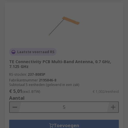
Laatste voorraad RS
TE Connectivity PCB Multi-Band Antenna, 0.7 GHz,
7.125 GHz
RS-stocknr.
237-8085P
Fabrikantnummer
2195846-8
Subtotaal 5 eenheden (geleverd in een zak)
€ 5,01
(excl. BTW)
€ 1,002/eenheid
Aantal
Toevoegen