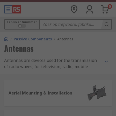
0
Fabrikantnummer
/
Passive Components
/
Antennas
Antennas
Antennas are devices used for the transmission
of radio waves, for television, radio, mobile
phones and other equipment. RS offer a great
range of products that can be used for a wide
range of applications.
Aerial Mounting & Installation
GPS Antennas
GPS antennas can receive and/ or expand the
distance of RF (radio frequency) signals from GPS