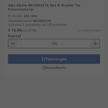
Alps Alpine RKZ00023TA Nut & Washer for
Potentiometer
RS-stocknr.
220-1684
Fabrikantnummer
RKZ00023TA
Subtotaal (1 verpakking van 100 eenheden)
€ 16,60
(excl. BTW)
€ 0,166/eenheid
Aantal
Toevoegen
Datasheets