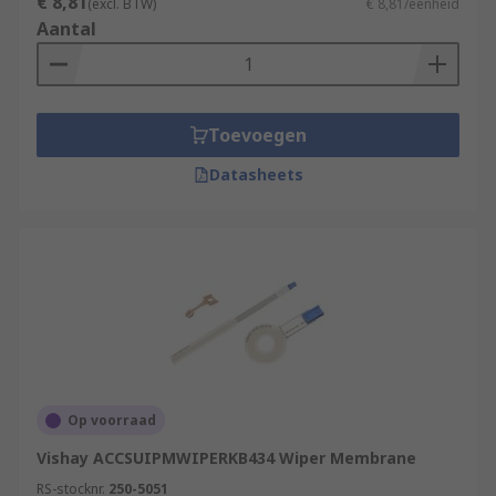
€ 8,81
(excl. BTW)
€ 8,81/eenheid
Aantal
Toevoegen
Datasheets
Op voorraad
Vishay ACCSUIPMWIPERKB434 Wiper Membrane
RS-stocknr.
250-5051