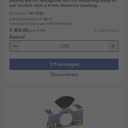
Bourns Metric Hexagonal Nut for mounting Many of
our models with a 9 mm diameter bushing
RS-stocknr.
167-4782
Fabrikantnummer
H-38-11
Subtotaal (1 doos van 1000 eenheden)
€ 450,00
(excl. BTW)
€ 0,45/eenheid
Aantal
Toevoegen
Datasheets