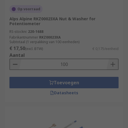
Op voorraad
Alps Alpine RKZ00023XA Nut & Washer for
Potentiometer
RS-stocknr.
220-1688
Fabrikantnummer
RKZ00023XA
Subtotaal (1 verpakking van 100 eenheden)
€ 17,50
(excl. BTW)
€ 0,175/eenheid
Aantal
Toevoegen
Datasheets