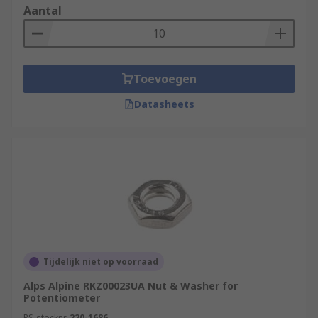
Aantal
Toevoegen
Datasheets
Tijdelijk niet op voorraad
Alps Alpine RKZ00023UA Nut & Washer for
Potentiometer
RS-stocknr.
220-1686