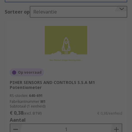
durability. Other accessories, such as knobs, dials
Sorteer op
Relevantie
and covers are made from aluminium or plastic.
Types of accessories:
Edge Wheel
Potentiometer Knob Cap
Potentiometer Dial
Nut Cover
Op voorraad
Thru-Bolt
PIHER SENSORS AND CONTROLS S.S.A M1
Potentiometer
Potentiometer Wiper
RS-stocknr.
640-691
Fabrikantnummer
M1
Subtotaal (1 eenheid)
€ 0,38
(excl. BTW)
€ 0,38/eenheid
Aantal