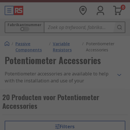
0
Fabrikantnummer
/
Passive
/
Variable
/
Potentiometer
Components
Resistors
Accessories
Potentiometer Accessories
Potentiometer accessories are available to help
with the installation and use of your
potentiometers. A potentiometer, also known as
pots of potmeters, is a variable resistor. They
20 Producten voor Potentiometer
enable you to regulate and change the current
Accessories
flowing through a circuit.
Mounting accessories, such as bolts, nuts and
Filters
fixings, are usually made from metal for