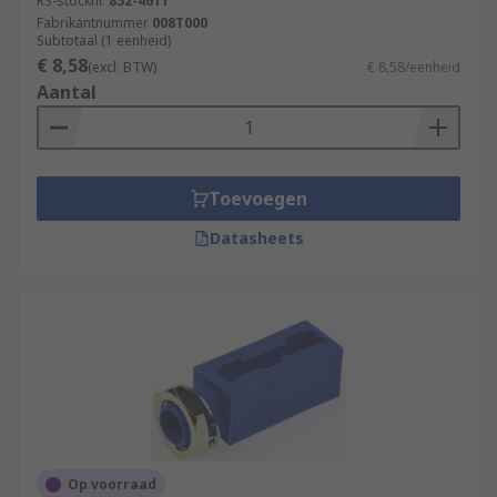
RS-stocknr.
spindles, makes mounting and removal of
852-4611
Fabrikantnummer
008T000
trimmer potentiometers easier
Subtotaal (1 eenheid)
€ 8,58
(excl. BTW)
€ 8,58/eenheid
Aantal
Toevoegen
Datasheets
Op voorraad