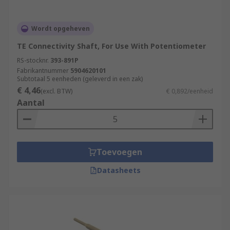
Wordt opgeheven
TE Connectivity Shaft, For Use With Potentiometer
RS-stocknr.
393-891P
Fabrikantnummer
5904620101
Subtotaal 5 eenheden (geleverd in een zak)
€ 4,46
(excl. BTW)
€ 0,892/eenheid
Aantal
Toevoegen
Datasheets