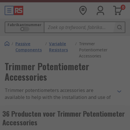
0
Fabrikantnummer
/
Passive
/
Variable
/
Trimmer
Components
Resistors
Potentiometer
Accessories
Trimmer Potentiometer
Accessories
Trimmer potentiometers accessories are
available to help with the installation and use of
trimmer potentiometers also known as trim pots
or trimmer resistors. They enable you or alter the
36 Producten voor Trimmer Potentiometer
resistance on a trimmer potentiometer, a type of
Accessories
potentiometer which is usually set to a given