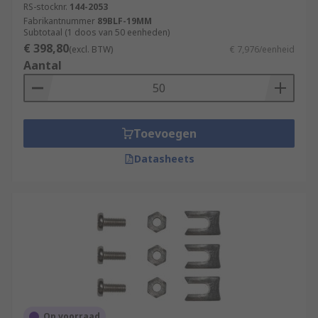
RS-stocknr.
144-2053
Fabrikantnummer
89BLF-19MM
Subtotaal (1 doos van 50 eenheden)
€ 398,80
(excl. BTW)
€ 7,976/eenheid
Aantal
Toevoegen
Datasheets
Op voorraad