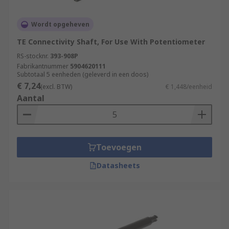
Wordt opgeheven
TE Connectivity Shaft, For Use With Potentiometer
RS-stocknr.
393-908P
Fabrikantnummer
5904620111
Subtotaal 5 eenheden (geleverd in een doos)
€ 7,24
(excl. BTW)
€ 1,448/eenheid
Aantal
Toevoegen
Datasheets