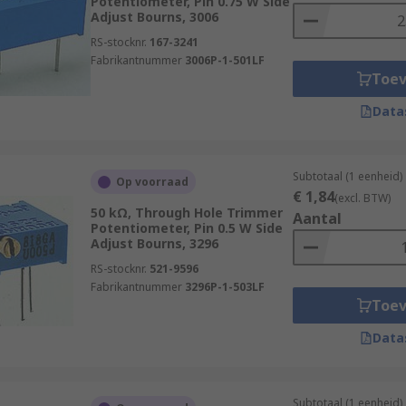
Potentiometer, Pin 0.75 W Side
Adjust Bourns, 3006
RS-stocknr.
167-3241
Fabrikantnummer
3006P-1-501LF
Toe
Data
Subtotaal (1 eenheid)
Op voorraad
€ 1,84
(excl. BTW)
50 kΩ, Through Hole Trimmer
Aantal
Potentiometer, Pin 0.5 W Side
Adjust Bourns, 3296
RS-stocknr.
521-9596
Fabrikantnummer
3296P-1-503LF
Toe
Data
Subtotaal (1 eenheid)