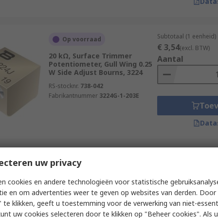
Data
Subtotaal (1 eenheid)
Op voorraad
€ 3,54
(excl. BTW)
20 kΩ, Surface Trimmer
Aantal
Potentiometer, Gull Wing 0.25
W Side Adjust Bourns, 3224
RS-stocknr.
738-042
Fabrikantnummer
3224G-1-203E
Toe
Data
Subtotaal 1 eenheid 
ecteren uw privacy
Op voorraad
doorlopende strip)
€ 3,54
20 kΩ, Surface Trimmer
(excl. BTW)
n cookies en andere technologieën voor statistische gebruiksanalys
Potentiometer, Gull Wing 0.25
Aantal
tie en om advertenties weer te geven op websites van derden. Door 
W Side Adjust Bourns, 3224
 te klikken, geeft u toestemming voor de verwerking van niet-essent
RS-stocknr.
738-042P
kunt uw cookies selecteren door te klikken op "Beheer cookies". Als u 
Fabrikantnummer
3224G-1-203E