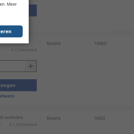
ken. Meer
voegen
sheets
geren
Bourns
100kΩ
€ 2,14/eenheid
voegen
sheets
 25 eenheden)
Bourns
500Ω
)
€ 1,183/eenheid