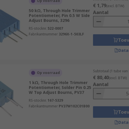
Op voorraad
€ 1,79
(excl. BTW)
50 kΩ, Through Hole Trimmer
Aantal
Potentiometer, Pin 0.5 W Side
Adjust Bourns, 3296
RS-stocknr.
522-0007
Fabrikantnummer
3296X-1-503LF
Toe
Data
Subtotaal (1 tube van
Op voorraad
€ 80,40
(excl. BTW)
1 kΩ, Through Hole Trimmer
Aantal
Potentiometer, Solder Pin 0.25
W Top Adjust Bourns, PV37
RS-stocknr.
167-5329
Fabrikantnummer
PV37W102C01B00
Toe
Data