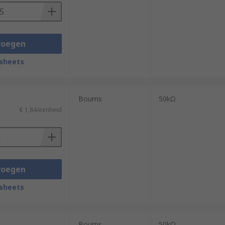
voegen
sheets
Bourns
50kΩ
€ 1,84/eenheid
voegen
sheets
Bourns
50kΩ