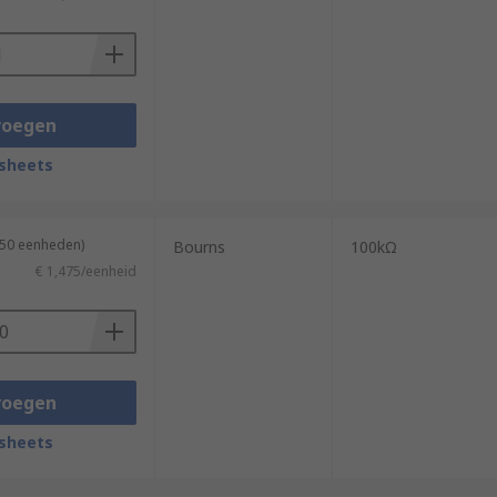
voegen
sheets
 50 eenheden)
Bourns
100kΩ
€ 1,475/eenheid
voegen
sheets