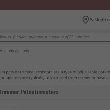
Pakket tr
r Potentiometers
m pots or trimmer resistors are a type of adjustable potent
tentiometers are typically constructed from cermet or have 
Trimmer Potentiometers
ly. You can think of them as a 'set and forget' component. T
ltage or gain. Once the value has been set, it is unlikely tha
nieuw