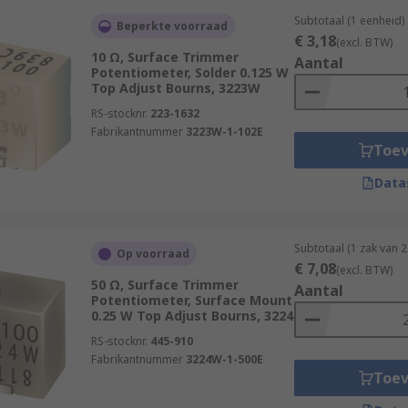
Subtotaal (1 eenheid)
Beperkte voorraad
€ 3,18
(excl. BTW)
10 Ω, Surface Trimmer
Aantal
Potentiometer, Solder 0.125 W
Top Adjust Bourns, 3223W
RS-stocknr.
223-1632
Fabrikantnummer
3223W-1-102E
Toe
Data
Subtotaal (1 zak van 
Op voorraad
€ 7,08
(excl. BTW)
50 Ω, Surface Trimmer
Aantal
Potentiometer, Surface Mount
0.25 W Top Adjust Bourns, 3224
RS-stocknr.
445-910
Fabrikantnummer
3224W-1-500E
Toe