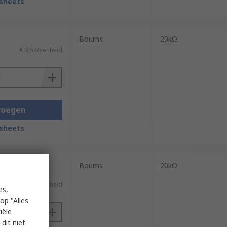
sheets
Bourns
20kΩ
€ 3,54/eenheid
voegen
sheets
(geleverd op een
Bourns
20kΩ
€ 3,54/eenheid
es,
op "Alles
iële
dit niet