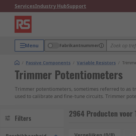
Services
Industry Hub
Support
Menu
Fabrikantnummer
/
Passive Components
/
Variable Resistors
/
Trimme
Trimmer Potentiometers
Trimmer potentiometers, sometimes referred to as tri
used to calibrate and fine-tune circuits. Trimmer po
mounted directly onto PCBs (printed circuit boards).
2964 Producten voor 
Trimmer potentiometers are not adjusted very frequent
Filters
resistance to obtain a very precise current, output vo
unless you need to recalibrate the circuit.
Vergelijken (0/8)
Op