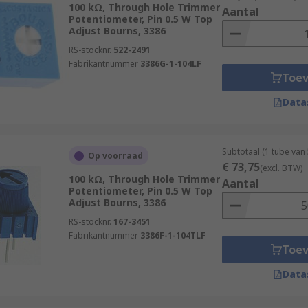
100 kΩ, Through Hole Trimmer
Aantal
Potentiometer, Pin 0.5 W Top
Adjust Bourns, 3386
RS-stocknr.
522-2491
Fabrikantnummer
3386G-1-104LF
Toe
Data
Subtotaal (1 tube van
Op voorraad
€ 73,75
(excl. BTW)
100 kΩ, Through Hole Trimmer
Aantal
Potentiometer, Pin 0.5 W Top
Adjust Bourns, 3386
RS-stocknr.
167-3451
Fabrikantnummer
3386F-1-104TLF
Toe
Data