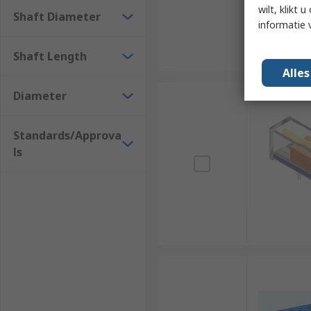
wilt, klikt
Shaft Diameter
informatie 
Shaft Length
Alle
Diameter
Standards/Approva
ls