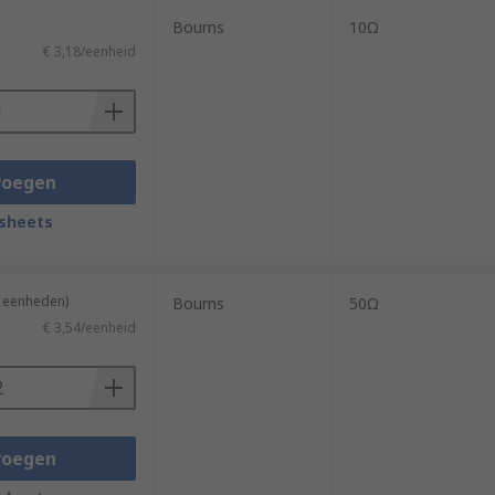
Bourns
10Ω
€ 3,18/eenheid
voegen
sheets
2 eenheden)
Bourns
50Ω
€ 3,54/eenheid
voegen