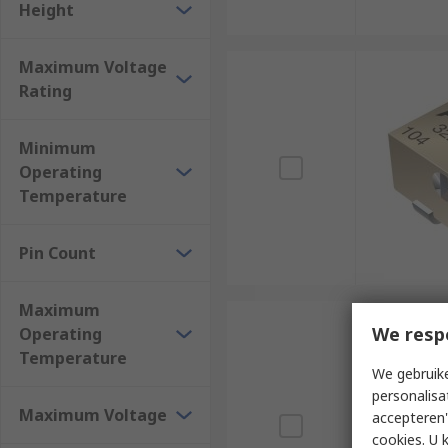
Height
Maximum Voltage
Rating
Minimum
Operating
Temperature
Pin Count
Maximum
We resp
Operating
Temperature
We gebruike
personalisa
Maximum Voltage
accepteren"
cookies. U 