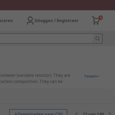
0
aceren
Inloggen / Registreer
iometer (variable resistor). They are
Tonen
a carbon composition. They can be
rim pots let you set (or trim) the
t you'll need to adjust the trimmer again
Downloaden naar CSV
22
van
149