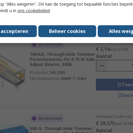
 u op "Alles weigeren". Dit kan de toegang tot bepaalde functies beper
Toe
vindt u in
ons cookiebeleid
Data
s accepteren
Beheer cookies
Alles wei
Subtotaal (1 eenheid)
Op voorraad
€ 2,14
(excl. BTW)
100 kΩ, Through Hole Trimmer
Aantal
Potentiometer, Pin 0.75 W Side
Adjust Bourns, 3006
RS-stocknr.
743-2255
Fabrikantnummer
3006P-7-104LF
Toe
Data
Subtotaal (1 tube van
Op voorraad
€ 29,575
(excl. BTW
500 Ω, Through Hole Trimmer
Aantal